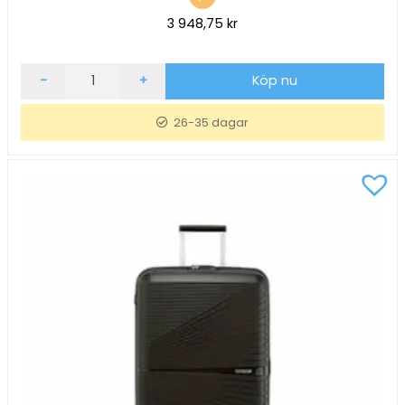
3 948,75
kr
Resväska
-
+
Köp nu
American
Tourister
26-35 dagar
Aerostep
Spinner
77cm
Mörkblå
mängd