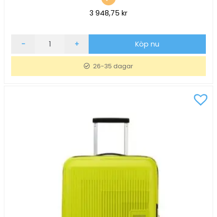
3 948,75
kr
Resväska
-
+
Köp nu
American
Tourister
26-35 dagar
Aerostep
Spinner
77cm
Svart
mängd