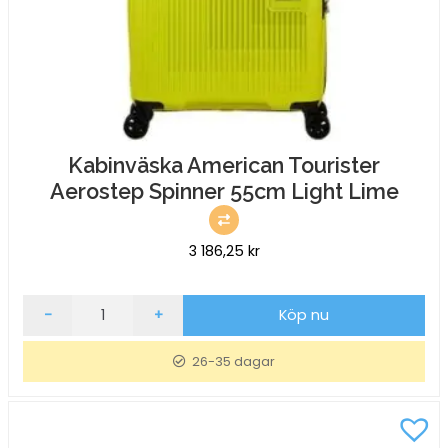
Kabinväska American Tourister
Aerostep Spinner 55cm Light Lime
3 186,25
kr
Kabinväska
-
+
Köp nu
American
Tourister
26-35 dagar
Aerostep
Spinner
55cm
Light