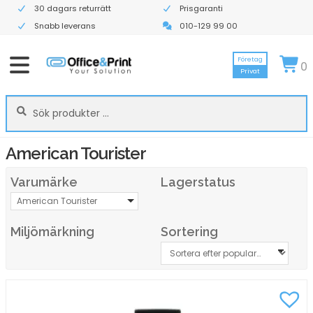
30 dagars returrätt
Prisgaranti
Snabb leverans
010-129 99 00
Företag
0
Privat
Sök
Sök
efter:
American Tourister
Varumärke
Lagerstatus
American Tourister
Miljömärkning
Sortering