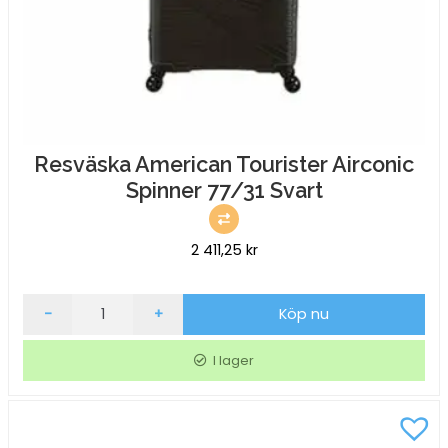
Resväska American Tourister Airconic
Spinner 77/31 Svart
2 411,25
kr
Resväska
-
+
Köp nu
American
Tourister
I lager
Airconic
Spinner
77/31
Svart