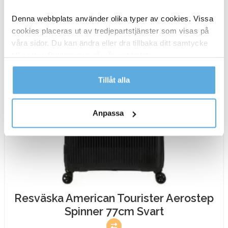
mängd
Denna webbplats använder olika typer av cookies. Vissa
cookies placeras ut av tredjepartstjänster som visas på
våra sidor. Du kan ändra eller dra tillbaka ditt samtycke
till cookie-förklaringen på vår webbplats.
Läs mer i vår integritetspolicy om vilka vi är, hur du
Tillåt alla
kontaktar oss och på vilket sätt vi behandlar
personuppgifter.
Anpassa
Resväska American Tourister Aerostep
Spinner 77cm Svart