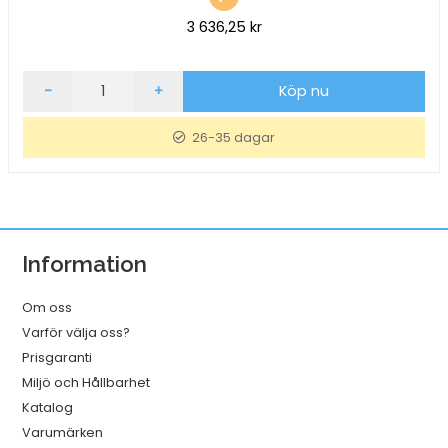
3 636,25
kr
Resväska
-
+
Köp nu
American
Tourister
26-35 dagar
Aerostep
Spinner
67cm
Light
Lime
Information
mängd
Om oss
Varför välja oss?
Prisgaranti
Miljö och Hållbarhet
Katalog
Varumärken