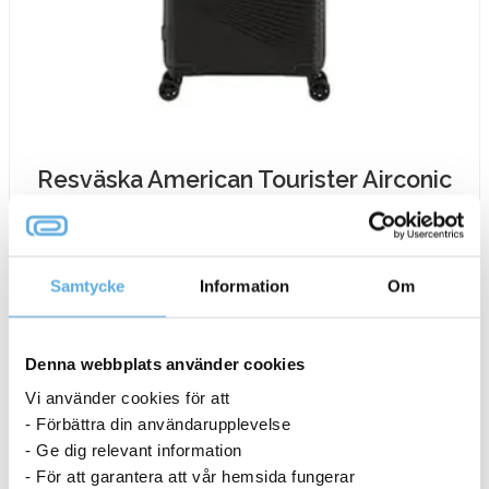
Resväska American Tourister Airconic
Spinner 55/20 Svart
2 023,75
kr
Samtycke
Information
Om
Resväska
-
+
Köp nu
American
Denna webbplats använder cookies
Tourister
9-11 dagar
Vi använder cookies för att
Airconic
- Förbättra din användarupplevelse
Spinner
- Ge dig relevant information
55/20
- För att garantera att vår hemsida fungerar
Svart