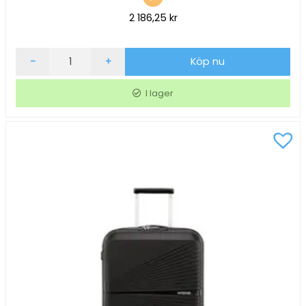
2 186,25
kr
Resväska
-
+
Köp nu
American
Tourister
I lager
Airconic
Spinner
67/26
Svart
mängd