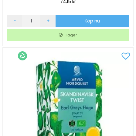
74,15
kr
Örtte
-
+
Köp nu
Arvid
Nordquist
I lager
Lakritstäppa
mängd