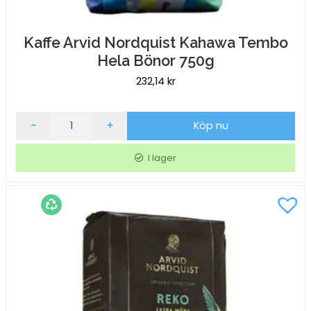
Kaffe Arvid Nordquist Kahawa Tembo
Hela Bönor 750g
232,14
kr
Kaffe
-
+
Köp nu
Arvid
Nordquist
I lager
Kahawa
Tembo
Hela
Bönor
750g
mängd