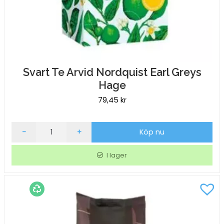
Svart Te Arvid Nordquist Earl Greys
Hage
79,45
kr
Svart
-
+
Köp nu
Te
Arvid
I lager
Nordquist
Earl
Greys
Hage
mängd