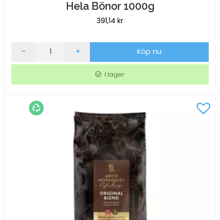
Hela Bönor 1000g
391,14
kr
Kaffe
-
+
Köp nu
Arvid
Nordquist
I lager
Divino
Espresso
Hela
Bönor
1000g
mängd