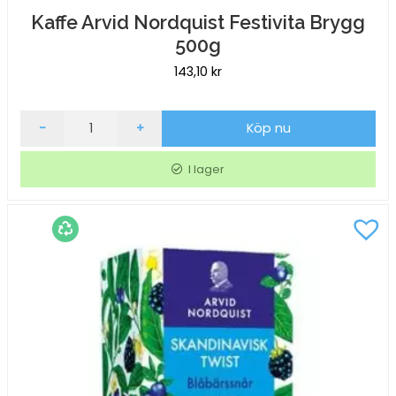
Kaffe Arvid Nordquist Festivita Brygg
500g
143,10
kr
Kaffe
-
+
Köp nu
Arvid
Nordquist
I lager
Festivita
Brygg
500g
mängd