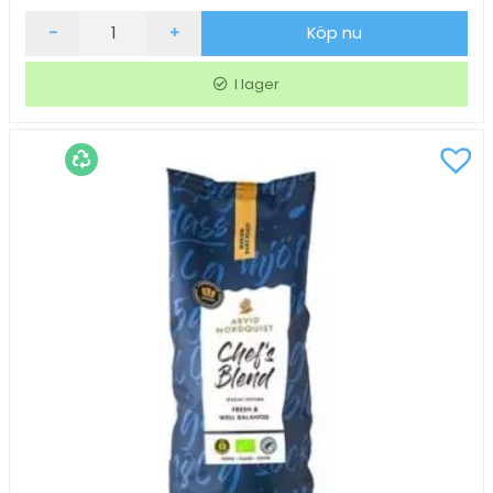
Kaffe
-
+
Köp nu
Arvid
Nordquist
I lager
Midnight
Grown
Hela
Bönor
1000g
mängd