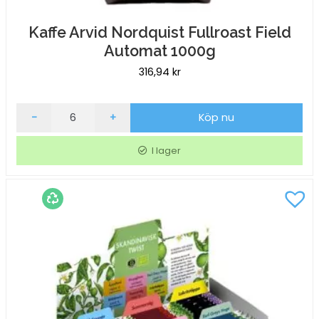
Kaffe Arvid Nordquist Fullroast Field
Automat 1000g
316,94
kr
Kaffe
-
+
Köp nu
Arvid
Nordquist
I lager
Fullroast
Field
Automat
1000g
mängd