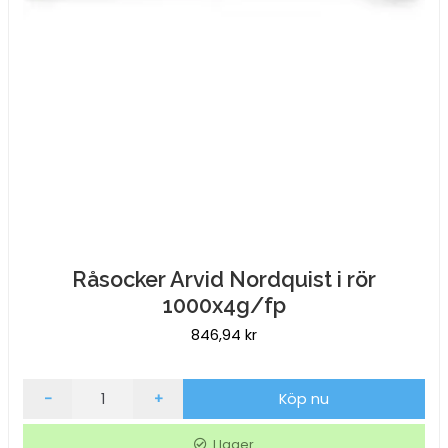
Råsocker Arvid Nordquist i rör
1000x4g/fp
846,94
kr
Råsocker
-
+
Köp nu
Arvid
Nordquist
I lager