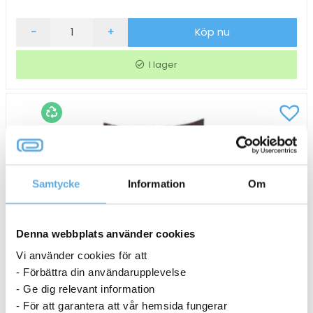
Kaffe
-
+
Köp nu
Arvid
Nordquist
I lager
Dark
Mountain
Automat
1000g
mängd
Samtycke
Information
Om
Denna webbplats använder cookies
Vi använder cookies för att
- Förbättra din användarupplevelse
- Ge dig relevant information
- För att garantera att vår hemsida fungerar