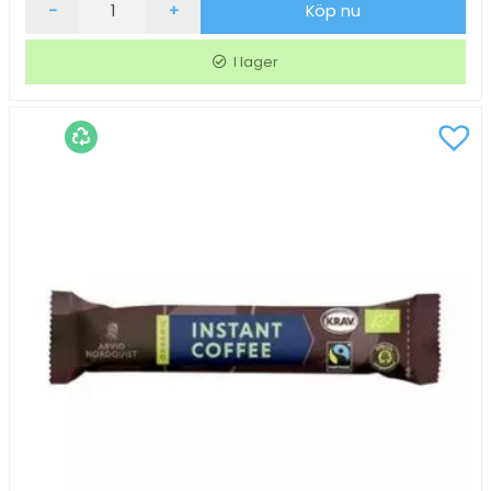
Kaffe
-
+
Köp nu
Arvid
Nordquist
I lager
Fullroast
Field
Hela
Bönor
1000g
mängd