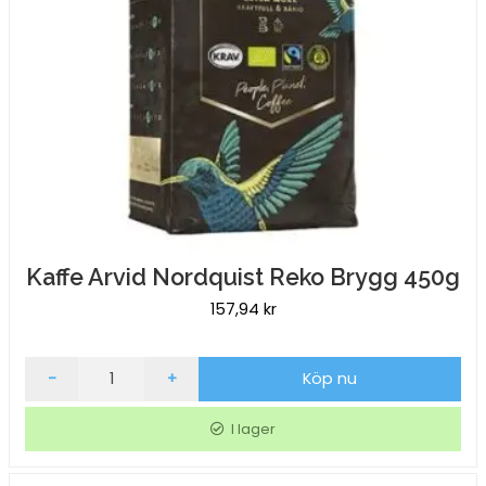
Kaffe Arvid Nordquist Reko Brygg 450g
157,94
kr
Kaffe
-
+
Köp nu
Arvid
Nordquist
I lager
Reko
Brygg