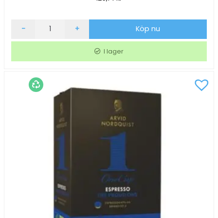
Kaffe
-
+
Köp nu
Arvid
Nordquist
I lager
Mellanrost
Brygg
500g
mängd