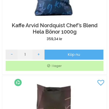
Kaffe Arvid Nordquist Chef’s Blend
Hela Bönor 1000g
359,34
kr
Kaffe
-
+
Köp nu
Arvid
Nordquist
I lager
Chef's
Blend
Hela
Bönor
1000g
mängd