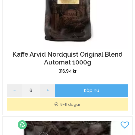
Kaffe Arvid Nordquist Original Blend
Automat 1000g
316,94
kr
Kaffe
-
+
Köp nu
Arvid
Nordquist
9-11 dagar
Original
Blend
Automat
1000g