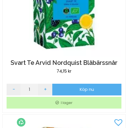
Svart Te Arvid Nordquist Blåbärssnår
74,15
kr
Svart
-
+
Köp nu
Te
Arvid
I lager
Nordquist
Blåbärssnår
mängd