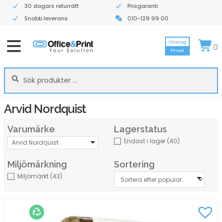
30 dagars returrätt
Prisgaranti
Snabb leverans
010-129 99 00
Företag
0
Privat
Sök
Sök
efter:
Arvid Nordquist
Varumärke
Lagerstatus
Endast i lager
(40)
Arvid Nordquist
Miljömärkning
Sortering
Miljömärkt
(43)