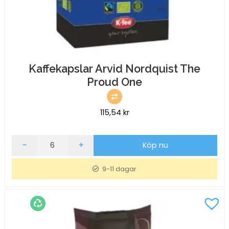
Kaffekapslar Arvid Nordquist The
Proud One
115,54
kr
Kaffekapslar
-
+
Köp nu
Arvid
Nordquist
9-11 dagar
The
Proud
One
mängd