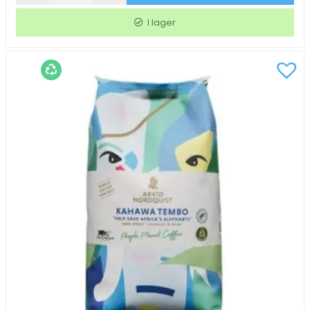
Nordquist
I lager
Oro
Espresso
Hela
Bönor
1000g
mängd