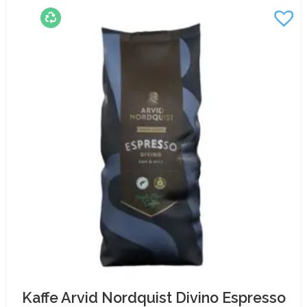
Mixlåda
90/fp
mängd
Kaffe Arvid Nordquist Divino Espresso