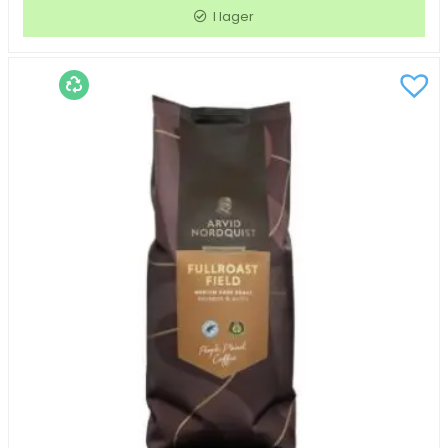
Nordquist
I lager
Dark
Mountain
Hela
Bönor
1000g
mängd