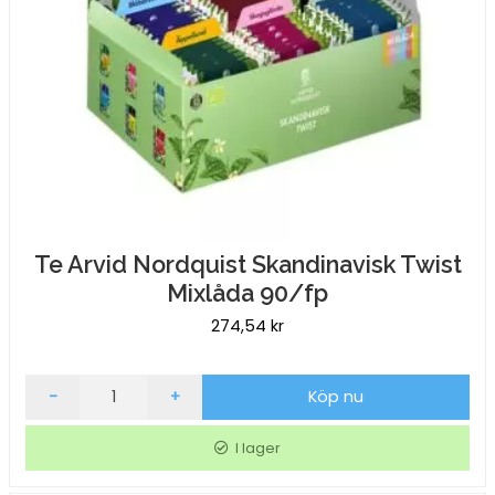
Te Arvid Nordquist Skandinavisk Twist
Mixlåda 90/fp
274,54
kr
Te
-
+
Köp nu
Arvid
Nordquist
I lager
Skandinavisk
Twist