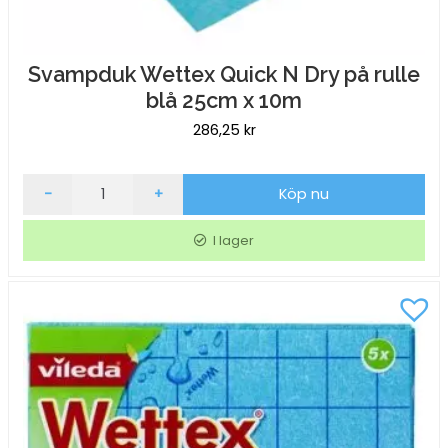
Svampduk Wettex Quick N Dry på rulle
blå 25cm x 10m
286,25
kr
Svampduk
-
+
Köp nu
Wettex
Quick
I lager
N
Dry
på
rulle
blå
25cm
x
10m
mängd