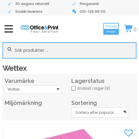
30 dagars returrätt
Prisgaranti
Snabb leverans
010-129 99 00
Företag
0
Privat
Sök
Sök
efter:
Wettex
Varumärke
Lagerstatus
Endast i lager
(9)
Wettex
Miljömärkning
Sortering