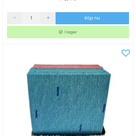
Svampduk
-
+
Köp nu
Wettex
Classic
I lager
röd
176x203mm
10/fp
mängd