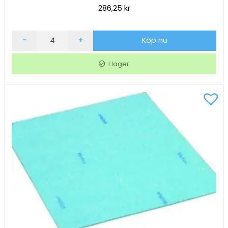
286,25
kr
Svampduk
-
+
Köp nu
Wettex
Quick
I lager
N
Dry
På
Rulle
Gul
25cmx10m
mängd