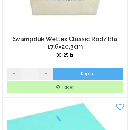
Svampduk Wettex Classic Röd/Blå
17,6×20,3cm
361,25
kr
Svampduk
-
+
Köp nu
Wettex
Classic
I lager
Röd/Blå
17,6x20,3cm
mängd