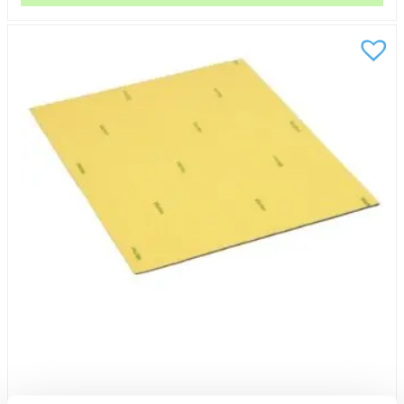
250x360mm
10/fp
mängd