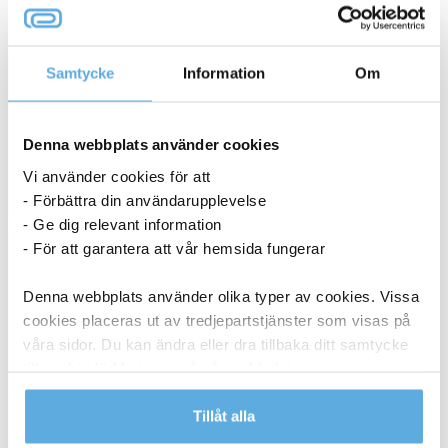
Svampduk Wettex 265×315 gul 10/fp
Samtycke
Information
Om
186,25
kr
Svampduk
-
+
Köp nu
Denna webbplats använder cookies
Wettex
265x315
Vi använder cookies för att
9-11 dagar
gul
- Förbättra din användarupplevelse
10/fp
- Ge dig relevant information
mängd
- För att garantera att vår hemsida fungerar
Denna webbplats använder olika typer av cookies. Vissa
cookies placeras ut av tredjepartstjänster som visas på
våra sidor. Du kan ändra eller dra tillbaka ditt samtycke
till cookie-förklaringen på vår webbplats.
Läs mer i vår integritetspolicy om vilka vi är, hur du
Tillåt alla
kontaktar oss och på vilket sätt vi behandlar