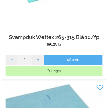
Svampduk Wettex 265×315 Blå 10/fp
186,25
kr
Svampduk
-
+
Köp nu
Wettex
265x315
I lager
Blå
10/fp
mängd