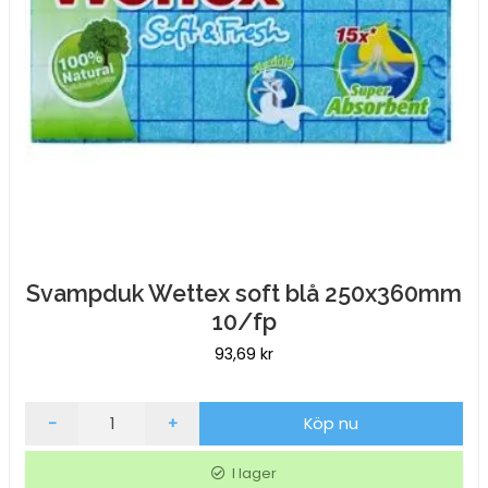
Svampduk Wettex soft blå 250x360mm
10/fp
93,69
kr
Svampduk
-
+
Köp nu
Wettex
soft
I lager
blå