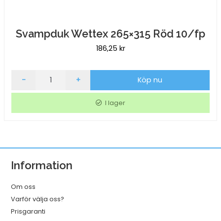
Svampduk Wettex 265×315 Röd 10/fp
186,25
kr
Svampduk
-
+
Köp nu
Wettex
265x315
I lager
Röd
10/fp
mängd
Information
Om oss
Varför välja oss?
Prisgaranti