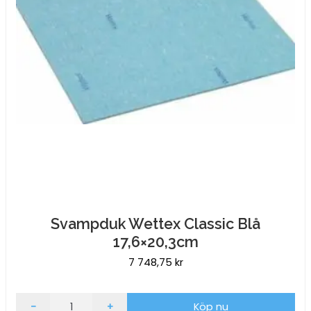
Svampduk Wettex Classic Blå
17,6×20,3cm
7 748,75
kr
Svampduk
-
+
Köp nu