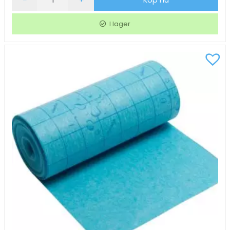
-
+
Köp nu
Wettex
Classic
I lager
blå
176x203mm
10/fp
mängd