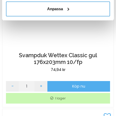
personuppgifter.
Anpassa
Svampduk Wettex Classic gul
176x203mm 10/fp
74,94
kr
Svampduk
-
+
Köp nu
Wettex
Classic
I lager
gul
176x203mm
10/fp