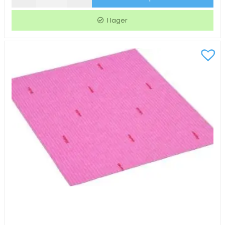
Wettex
Classic
I lager
Blå
17,6x20,3cm
mängd