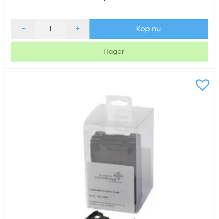
Broschyrställ
-
+
Köp nu
Deflecto
E65
I lager
mängd