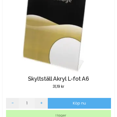
Skyltställ Akryl L-fot A6
31,19
kr
Skyltställ
-
+
Köp nu
Akryl
L-
I lager