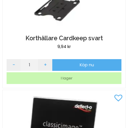
Korthållare Cardkeep svart
9,94
kr
Korthållare
-
+
Köp nu
Cardkeep
svart
I lager
mängd