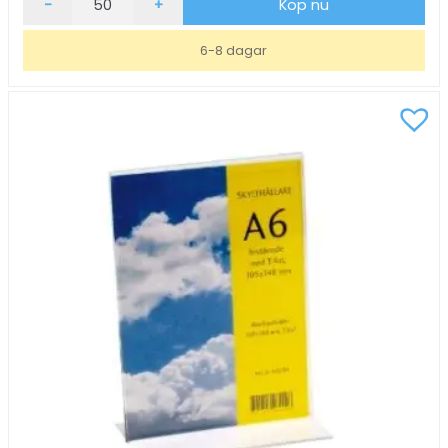
-
+
Köp nu
Premium
transParent
6-8 dagar
mängd