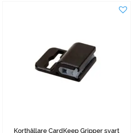
Hos Office&Print får du alltid prisgaranti, snabb
leverans och 30 dagars returrätt. Beställningar som
görs före kl. 13 skickas normalt nästa vardag. Som
företagskund får du dessutom en personlig
kontaktperson som hjälper dig hitta skräddarsydda
lösningar och ser till att allt fungerar smidigt från
beställning till montering.
För företag och privatpersoner
Oavsett om du driver ett kontor, pluggar hemifrån
eller vill hålla ordning i hushållet hittar du det du
behöver i vår kategori
Kontorsmöbler och inredning
.
Välj bland produkter som gör din vardag enklare,
effektivare och mer inspirerande.
Vi erbjuder ett brett utbud av:
blankettfack
,
bord
,
brandsäkerhet
,
broschyrställ
,
entremattor
,
fläktar
,
Korthållare CardKeep Gripper svart