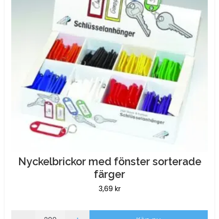
mängd
Nyckelbrickor med fönster sorterade
färger
3,69
kr
Nyckelbrickor