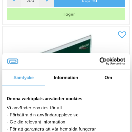
-
+
Köp nu
med
fönster
I lager
sorterade
färger
mängd
Samtycke
Information
Om
Denna webbplats använder cookies
Vi använder cookies för att
- Förbättra din användarupplevelse
- Ge dig relevant information
- För att garantera att vår hemsida fungerar