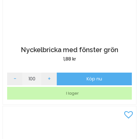
Nyckelbricka med fönster grön
1,88
kr
Nyckelbricka
-
+
Köp nu
med
fönster
I lager
grön
mängd