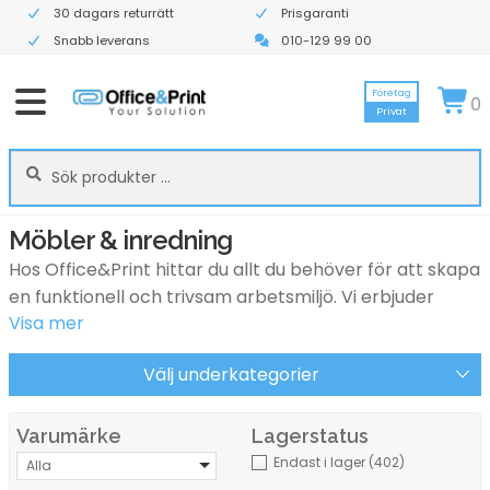
30 dagars returrätt
Prisgaranti
Snabb leverans
010-129 99 00
Företag
0
Privat
Sök
Sök
efter:
Möbler & inredning
Hos Office&Print hittar du allt du behöver för att skapa
en funktionell och trivsam arbetsmiljö. Vi erbjuder
Visa mer
kontorsmöbler, inredningslösningar och förvaring som
kombinerar ergonomi, kvalitet och design – allt för att
Välj underkategorier
göra ditt kontor både bekvämt och inspirerande.
Varumärke
Lagerstatus
Kontorsmöbler för alla behov –
Endast i lager
(402)
Alla