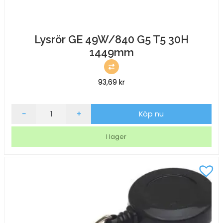
Lysrör GE 49W/840 G5 T5 30H
1449mm
93,69
kr
Lysrör
-
+
Köp nu
GE
49W/840
I lager
G5
T5
30H
1449mm
mängd