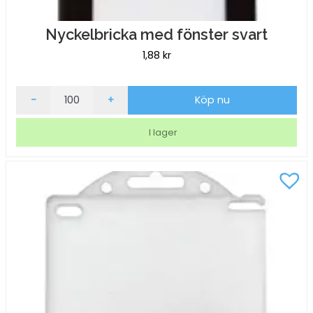
Nyckelbricka med fönster svart
1,88
kr
Nyckelbricka
-
+
Köp nu
med
fönster
I lager
svart
mängd