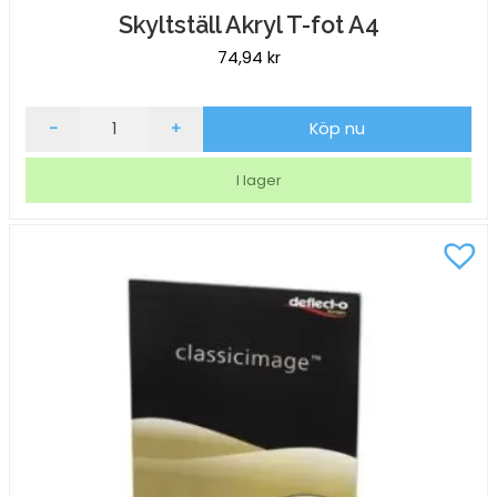
Skyltställ Akryl T-fot A4
74,94
kr
Skyltställ
-
+
Köp nu
Akryl
T-
I lager
fot
A4
mängd