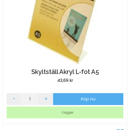
Skyltställ Akryl L-fot A5
43,69
kr
Skyltställ
-
+
Köp nu
Akryl
L-
I lager
fot
A5
mängd