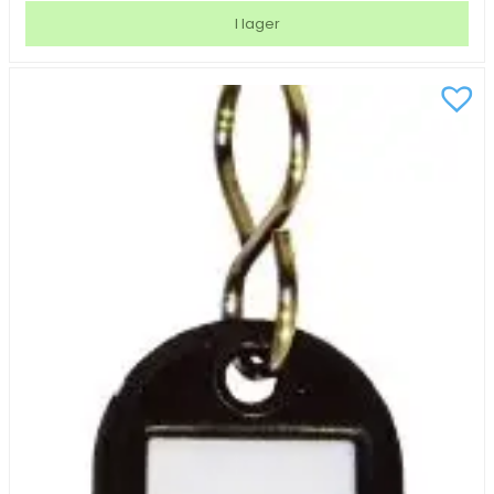
Yoyo
I lager
Mini
Me
strip
utan
clips
mängd