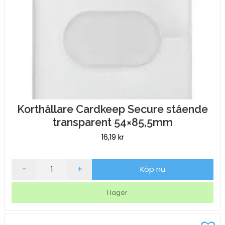
Korthållare Cardkeep Secure stående
transparent 54×85,5mm
16,19
kr
Korthållare
-
+
Köp nu
Cardkeep
Secure
I lager
stående
transparent
54x85,5mm