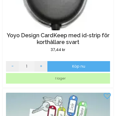
Yoyo Design CardKeep med id-strip för
korthållare svart
37,44
kr
Yoyo
-
+
Köp nu
Design
CardKeep
I lager
med
id-
strip
för
korthållare
svart