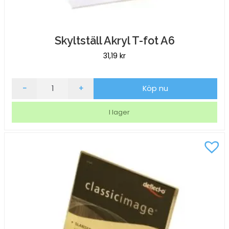
Skyltställ Akryl T-fot A6
31,19
kr
Skyltställ
-
+
Köp nu
Akryl
T-
I lager
fot
A6
mängd