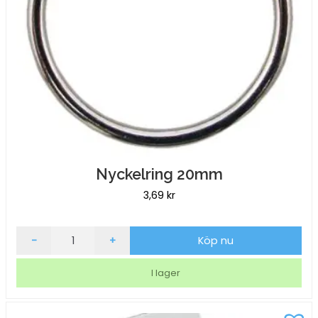
Nyckelring 20mm
3,69
kr
Nyckelring
-
+
Köp nu
20mm
mängd
I lager