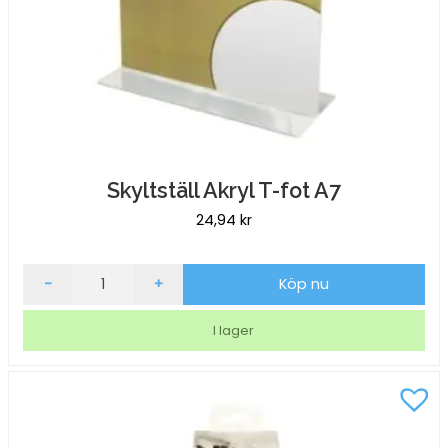
Skyltställ Akryl T-fot A7
24,94
kr
Skyltställ
-
+
Köp nu
Akryl
T-
I lager
fot
A7
mängd