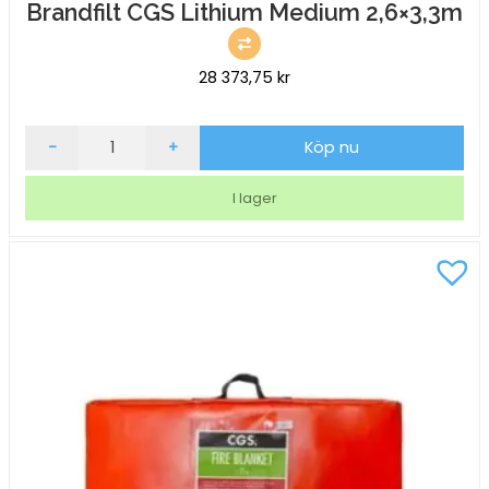
Brandfilt CGS Lithium Medium 2,6×3,3m
28 373,75
kr
Brandfilt
-
+
Köp nu
CGS
Lithium
I lager
Medium
2,6x3,3m
mängd