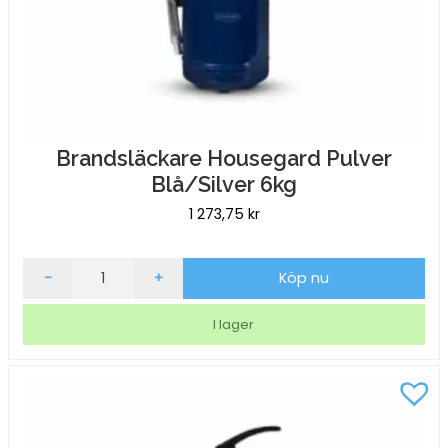
Brandsläckare Housegard Pulver
Blå/Silver 6kg
1 273,75
kr
Brandsläckare
-
+
Köp nu
Housegard
Pulver
I lager
Blå/Silver
6kg
mängd