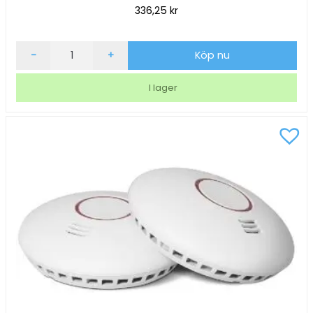
336,25
kr
Brandvarnare
-
+
Köp nu
Housegard
Pebble
I lager
10år
SA701
optisk
mängd