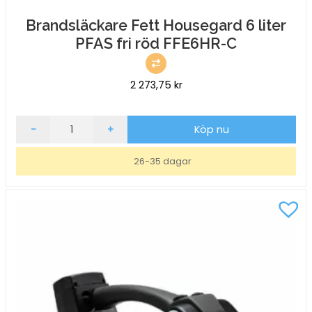
Brandsläckare Fett Housegard 6 liter
PFAS fri röd FFE6HR-C
2 273,75
kr
Brandsläckare
-
+
Köp nu
Fett
Housegard
26-35 dagar
6
liter
PFAS
fri
röd
FFE6HR-
C
mängd