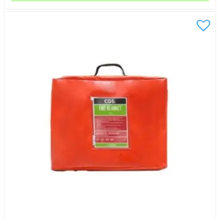
6x8m
mängd