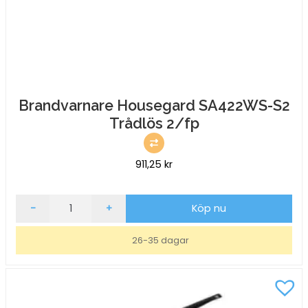
Brandvarnare Housegard SA422WS-S2
Trådlös 2/fp
911,25
kr
Brandvarnare
-
+
Köp nu
Housegard
SA422WS-
26-35 dagar
S2
Trådlös
2/fp
mängd