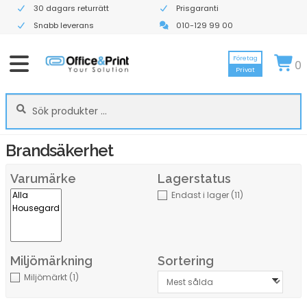
30 dagars returrätt
Prisgaranti
Snabb leverans
010-129 99 00
Företag
0
Privat
Sök
Sök
efter:
Brandsäkerhet
Varumärke
Lagerstatus
Endast i lager
(11)
Miljömärkning
Sortering
Miljömärkt
(1)