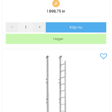
1 898,75
kr
Förlängningsdel
-
+
Köp nu
Housegard
Till
I lager
Utrymningsstege
EL09
90cm
mängd