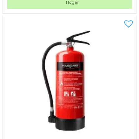
I lager
PFAS-
fri
34A
183B
Röd
9L
mängd