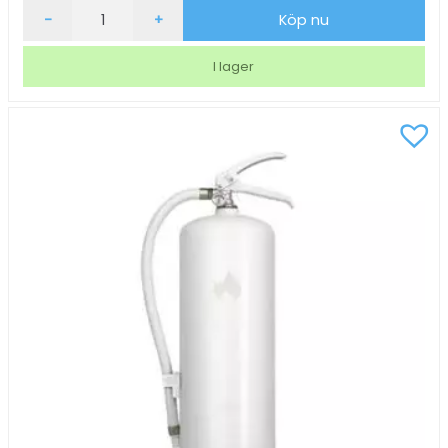
Brandfilt
-
+
Köp nu
Housegard
Mantle
I lager
Metallhölje
Vit
120x120cm
mängd