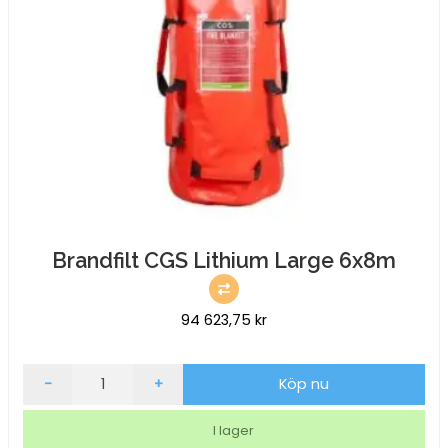
Brandfilt CGS Lithium Large 6x8m
94 623,75
kr
Brandfilt
-
+
Köp nu
CGS
Lithium
I lager
Large