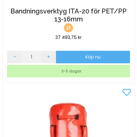
Bandningsverktyg ITA-20 för PET/PP
13-16mm
37 493,75
kr
Bandningsverktyg
-
+
Köp nu
ITA-
20
3-5 dagar
för
PET/PP
13-
16mm
mängd