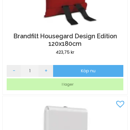
Brandfilt Housegard Design Edition
120x180cm
423,75
kr
Brandfilt
-
+
Köp nu
Housegard
Design
I lager
Edition
120x180cm
mängd