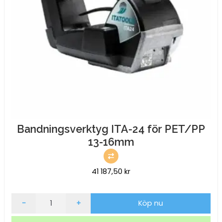
Bandningsverktyg ITA-24 för PET/PP
13-16mm
41 187,50
kr
Bandningsverktyg
-
+
Köp nu
ITA-
24