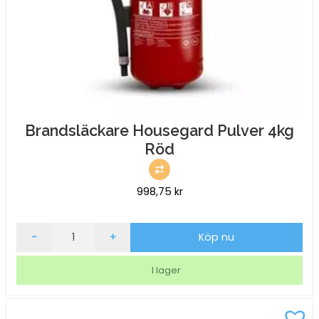
Brandsläckare Housegard Pulver 4kg
Röd
998,75
kr
Brandsläckare
-
+
Köp nu
Housegard
Pulver
I lager
4kg
Röd
mängd