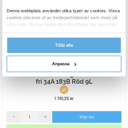
Denna webbplats använder olika typer av cookies. Vissa
cookies placeras ut av tredjepartstjänster som visas på
våra sidor. Du kan ändra eller dra tillbaka ditt samtycke
till cookie-förklaringen på vår webbplats.
Läs mer i vår integritetspolicy om vilka vi är, hur du
Tillåt alla
kontaktar oss och på vilket sätt vi behandlar
personuppgifter.
Anpassa
Brandsläckare Housegard Skum PFAS-
fri 34A 183B Röd 9L
1 761,25
kr
Brandsläckare
-
+
Köp nu
Housegard
Skum