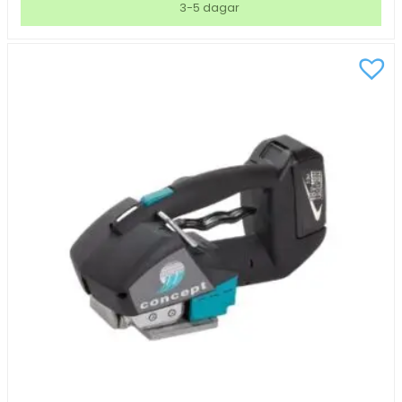
3-5 dagar
för
PET/PP
13-
16mm
mängd