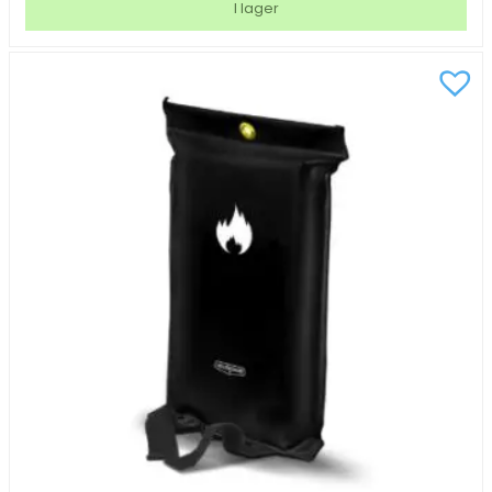
I lager
55a
6kg
mängd