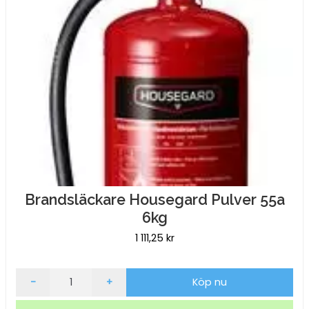
Brandsläckare Housegard Pulver 55a
6kg
1 111,25
kr
Brandsläckare
-
+
Köp nu
Housegard
Pulver