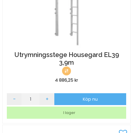
Utrymningsstege Housegard EL39
3,9m
4 886,25
kr
Utrymningsstege
-
+
Köp nu
Housegard
EL39
I lager
3,9m
mängd