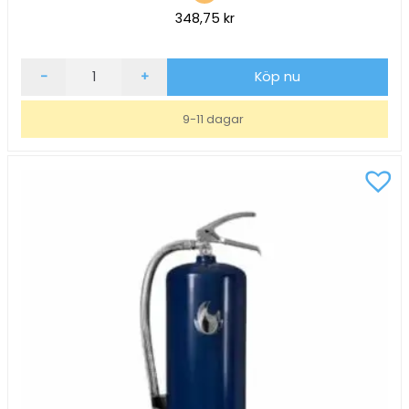
348,75
kr
Brandvarnare
-
+
Köp nu
Housegard
Black
9-11 dagar
10
mängd