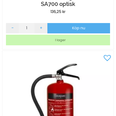
SA700 optisk
136,25
kr
Brandvarnare
-
+
Köp nu
Housegard
Pebble
I lager
SA700
optisk
mängd