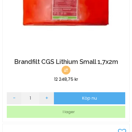
Brandfilt CGS Lithium Small 1,7x2m
12 248,75
kr
Brandfilt
-
+
Köp nu
CGS
Lithium
I lager
Small
1,7x2m
mängd