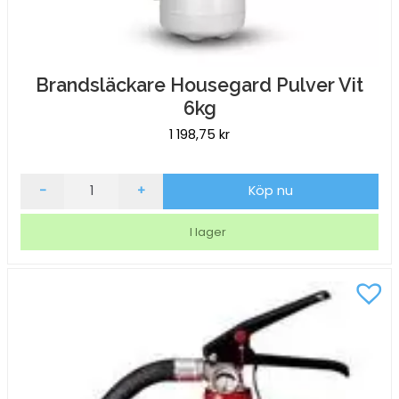
Brandsläckare Housegard Pulver Vit
6kg
1 198,75
kr
Brandsläckare
-
+
Köp nu
Housegard
Pulver
I lager
Vit
6kg
mängd