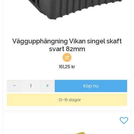
Väggupphängning Vikan singel skaft
svart 82mm
161,25
kr
Väggupphängning
-
+
Köp nu
Vikan
singel
12-15 dagar
skaft
svart
82mm
mängd