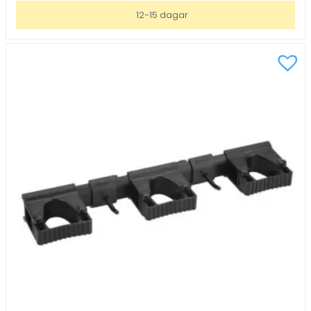
singel
12-15 dagar
krok
blå
41mm
mängd