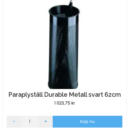
Paraplyställ Durable Metall svart 62cm
1 023,75
kr
Paraplyställ
-
+
Köp nu
Durable