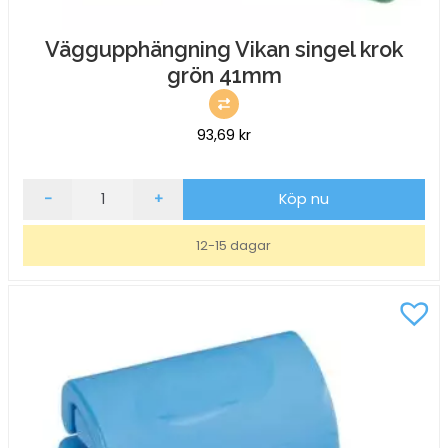
Väggupphängning Vikan singel krok
grön 41mm
93,69
kr
Väggupphängning
-
+
Köp nu
Vikan
singel
12-15 dagar
krok
grön
41mm
mängd