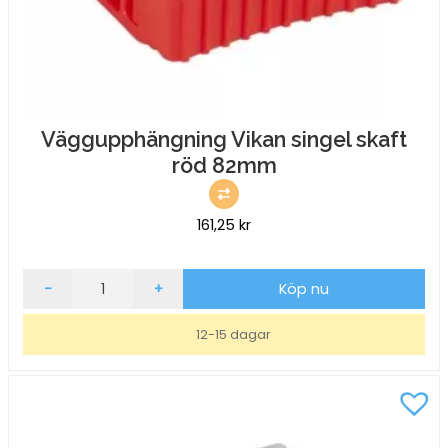
Väggupphängning Vikan singel skaft
röd 82mm
161,25
kr
Väggupphängning
-
+
Köp nu
Vikan
singel
12-15 dagar
skaft
röd
82mm
mängd