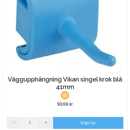
Väggupphängning Vikan singel krok blå
41mm
93,69
kr
Väggupphängning
-
+
Köp nu
Vikan