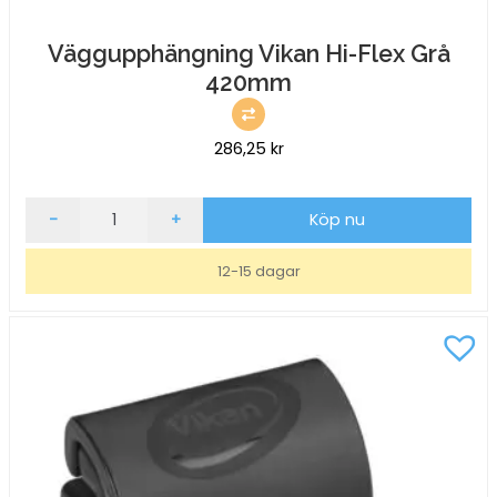
Väggupphängning Vikan Hi-Flex Grå
420mm
286,25
kr
Väggupphängning
-
+
Köp nu
Vikan
Hi-
12-15 dagar
Flex
Grå
420mm
mängd