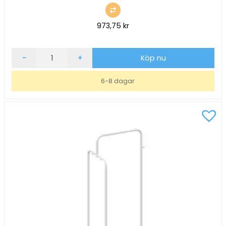
973,75
kr
Paraplyställ
-
+
Köp nu
Durable
Metall
6-8 dagar
Mörkgrå
Ø260x620mm
mängd