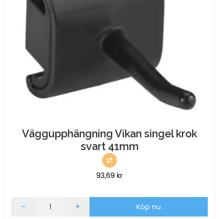
Väggupphängning Vikan singel krok
svart 41mm
93,69
kr
Väggupphängning
-
+
Köp nu
Vikan