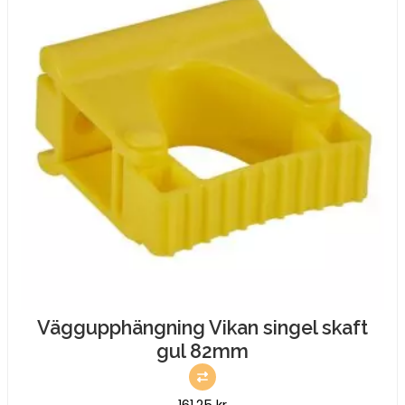
Väggupphängning Vikan singel skaft
gul 82mm
161,25
kr