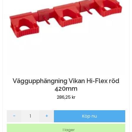
Väggupphängning Vikan Hi-Flex röd
420mm
286,25
kr
Väggupphängning
-
+
Köp nu
Vikan
Hi-
I lager