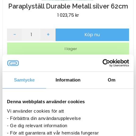
Paraplyställ Durable Metall silver 62cm
1 023,75
kr
Paraplyställ
-
+
Köp nu
Durable
Metall
I lager
silver
62cm
mängd
Samtycke
Information
Om
Denna webbplats använder cookies
Vi använder cookies för att
- Förbättra din användarupplevelse
- Ge dig relevant information
- För att garantera att vår hemsida fungerar