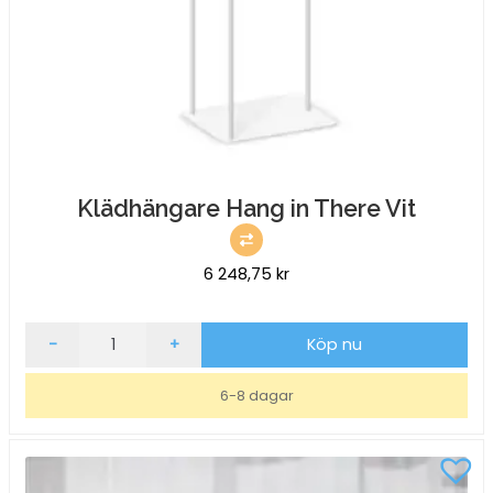
Klädhängare Hang in There Vit
6 248,75
kr
Klädhängare
-
+
Köp nu
Hang
in
6-8 dagar
There
Vit
mängd