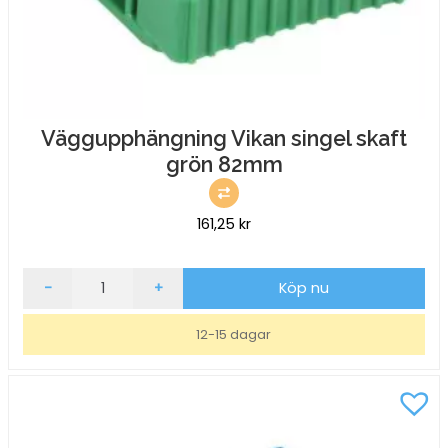
Väggupphängning Vikan singel skaft
grön 82mm
161,25
kr
Väggupphängning
-
+
Köp nu
Vikan
singel
12-15 dagar
skaft
grön
82mm
mängd