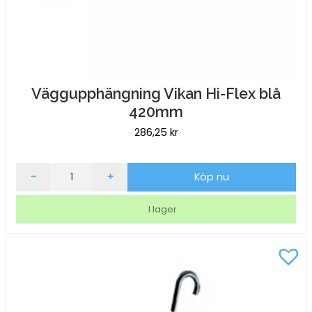
Väggupphängning Vikan Hi-Flex blå
420mm
286,25
kr
Väggupphängning
-
+
Köp nu
Vikan
Hi-
I lager
Flex
blå
420mm
mängd