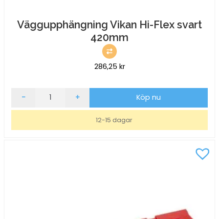
Väggupphängning Vikan Hi-Flex svart
420mm
286,25
kr
Väggupphängning
-
+
Köp nu
Vikan
Hi-
12-15 dagar
Flex
svart
420mm
mängd