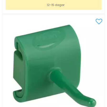
singel
12-15 dagar
krok
svart
41mm
mängd