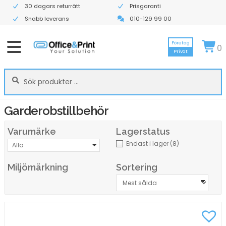
30 dagars returrätt
Prisgaranti
Snabb leverans
010-129 99 00
Företag
0
Privat
Sök
Sök
efter:
Garderobstillbehör
Varumärke
Lagerstatus
Endast i lager
(8)
Alla
Miljömärkning
Sortering