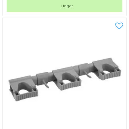
Metall
I lager
svart
62cm
mängd