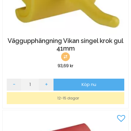
Väggupphängning Vikan singel krok gul
41mm
93,69
kr
Väggupphängning
-
+
Köp nu
Vikan
singel
12-15 dagar
krok
gul
41mm
mängd