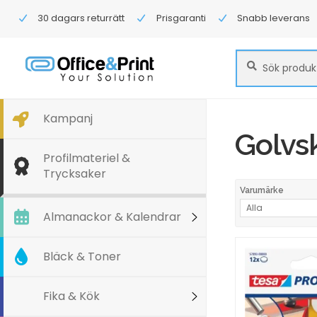
30 dagars returrätt
Prisgaranti
Snabb leverans
Sök
Sök
efter:
Kampanj
Golvs
Profilmateriel &
Trycksaker
Varumärke
Alla
Almanackor & Kalendrar
Bläck & Toner
Fika & Kök