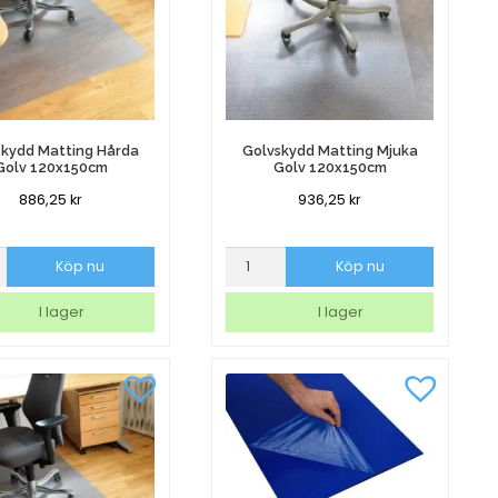
skydd Matting Hårda
Golvskydd Matting Mjuka
Golv 120x150cm
Golv 120x150cm
886,25
kr
936,25
kr
ydd
Golvskydd
Köp nu
Köp nu
Matting
Mjuka
I lager
I lager
Golv
0cm
120x150cm
mängd