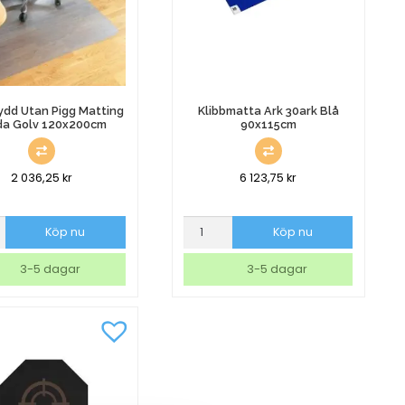
ydd Utan Pigg Matting
Klibbmatta Ark 30ark Blå
da Golv 120x200cm
90x115cm
2 036,25
kr
6 123,75
kr
ydd
Klibbmatta
Köp nu
Köp nu
Ark
30ark
3-5 dagar
3-5 dagar
Blå
90x115cm
mängd
0cm