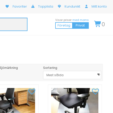
Favoriter
Topplista
Kundunikt
Mitt konto
Visar priser
med moms
0
Företag
Privat
iljömärkning
Sortering