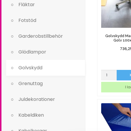
Fläktar
Fotstöd
Garderobstillbehör
Golvskydd Ma
Golv 100
736,
Glödlampor
Golvskydd
Golvskydd
Matting
Grenuttag
Mjuka
I l
Golv
100x120cm
Juldekorationer
mängd
Kabeldiken
Kabelkorgar