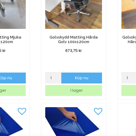
tting Mjuka
Golvskydd Matting Hårda
Golvsk
x120cm
Golv 100x120cm
Hår
25
kr
673,75
kr
Golvskydd
Golvsk
Köp nu
Köp nu
Matting
Utan
Hårda
Pigg
ager
I lager
Golv
Matting
100x120cm
Hårda
mängd
Golv
120x20
mängd