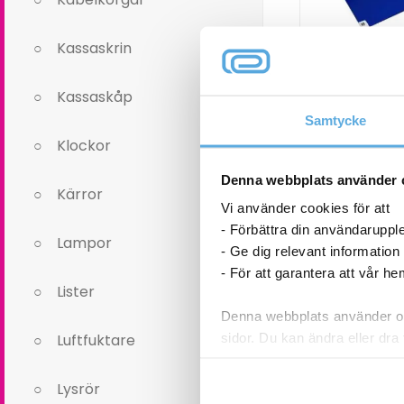
Kassaskrin
Kassaskåp
Samtycke
Klibbmatta Ar
60x11
Klockor
Denna webbplats använder 
Kärror
8 873,
Vi använder cookies för att
- Förbättra din användaruppl
Klibbmatta
Lampor
- Ge dig relevant information
Ark
- För att garantera att vår h
30ark
3-5 
Lister
Blå
60x115cm
Denna webbplats använder oli
mängd
sidor. Du kan ändra eller dra 
Luftfuktare
Läs mer i vår integritetspolic
Lysrör