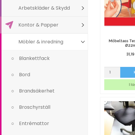
Arbetskläder & Skydd
Kontor & Papper
Möbler & inredning
Möbeltass Tes
Ø22
31,1
Blankettfack
Möbeltass
Bord
Tesa
12/fp
I l
vit
Brandsäkerhet
Ø22mm
mängd
Broschyrställ
Entrémattor