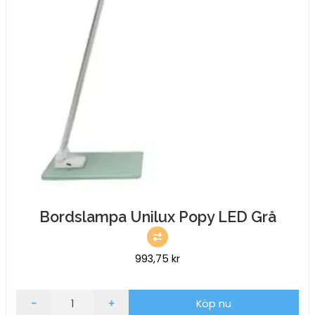
Bordslampa Unilux Popy LED Grå
993,75
kr
Bordslampa
-
+
Köp nu
Unilux