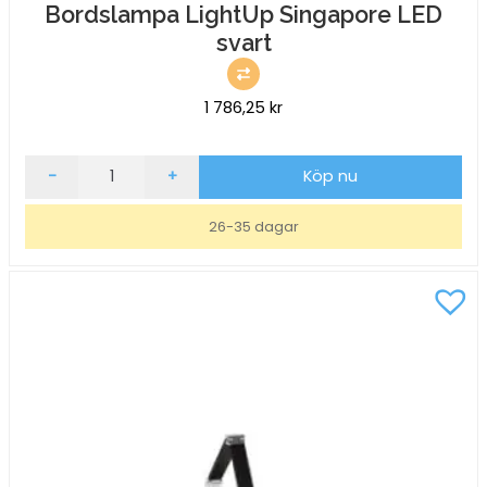
Bordslampa LightUp Singapore LED
svart
1 786,25
kr
Bordslampa
-
+
Köp nu
LightUp
Singapore
26-35 dagar
LED
svart
mängd