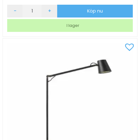
Skrivbordslampa
-
+
Köp nu
Matting
Madrid
I lager
Svart
mängd