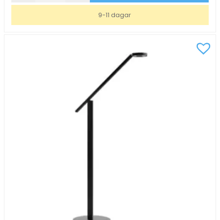
Popy
9-11 dagar
LED
Grå
mängd