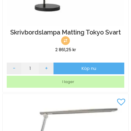
Skrivbordslampa Matting Tokyo Svart
2 861,25
kr
Skrivbordslampa
-
+
Köp nu
Matting
Tokyo
I lager
Svart
mängd