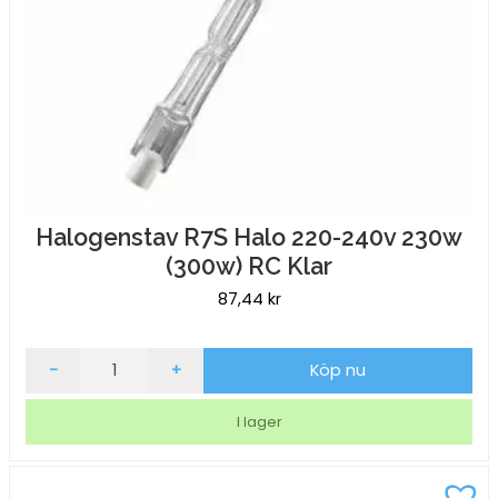
Halogenstav R7S Halo 220-240v 230w
(300w) RC Klar
87,44
kr
Halogenstav
-
+
Köp nu
R7S
Halo
I lager
220-
240v
230w