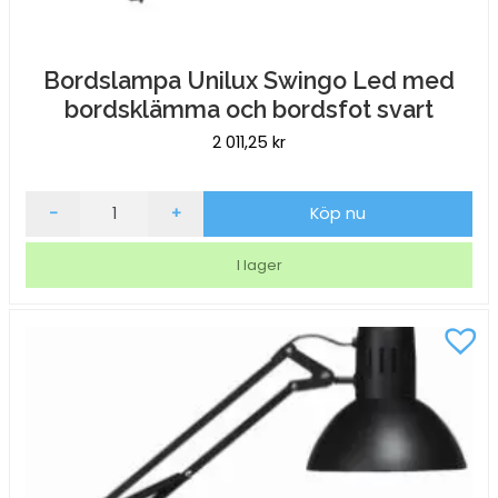
Bordslampa Unilux Swingo Led med
bordsklämma och bordsfot svart
2 011,25
kr
Bordslampa
-
+
Köp nu
Unilux
Swingo
I lager
Led
med
bordsklämma
och
bordsfot
svart
mängd