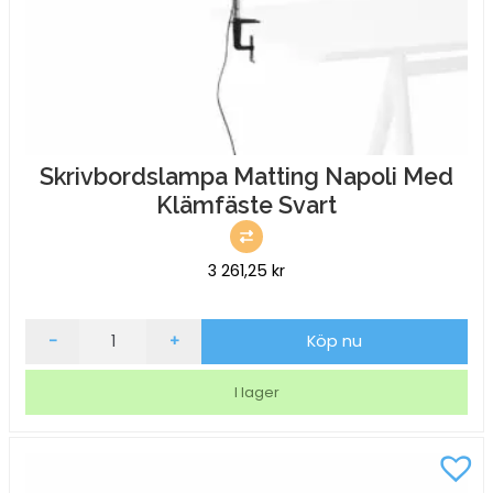
Skrivbordslampa Matting Napoli Med
Klämfäste Svart
3 261,25
kr
Skrivbordslampa
-
+
Köp nu
Matting
Napoli
I lager
Med
Klämfäste
Svart
mängd