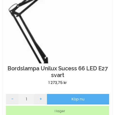
Bordslampa Unilux Sucess 66 LED E27
svart
1 273,75
kr
Bordslampa
-
+
Köp nu
Unilux
Sucess
I lager
66