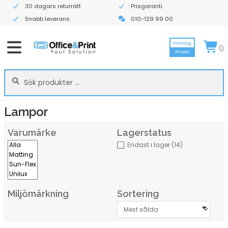
30 dagars returrätt
Prisgaranti
Snabb leverans
010-129 99 00
Företag
0
Privat
Sök
Sök
efter:
Lampor
Varumärke
Lagerstatus
Endast i lager
(14)
Miljömärkning
Sortering