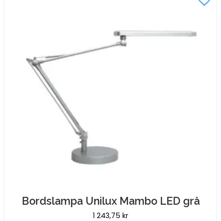
(300w)
RC
Klar
mängd
Bordslampa Unilux Mambo LED grå
1 243,75
kr