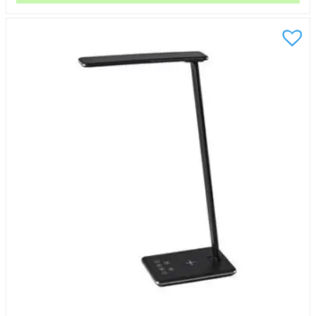
LED
E27
svart
mängd