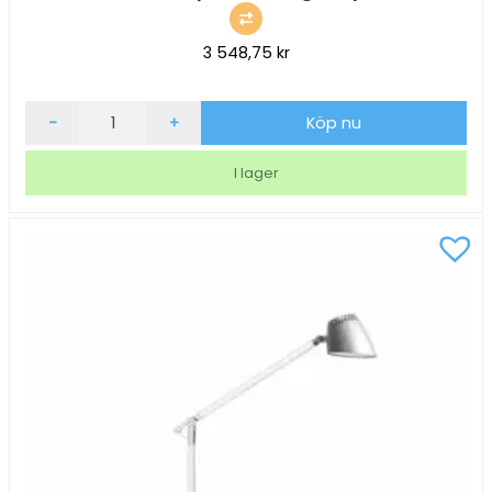
3 548,75
kr
Skrivbordslampa
-
+
Köp nu
Matting
Napoli
I lager
Svart
mängd