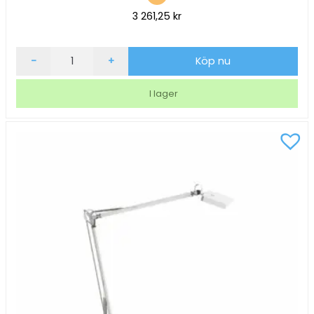
3 261,25
kr
Skrivbordslampa
-
+
Köp nu
Matting
Napoli
I lager
Med
Klämfäste
Silver
mängd