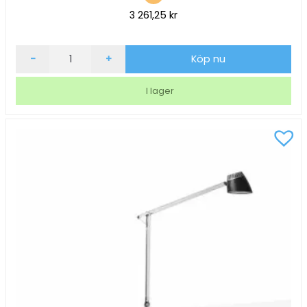
3 261,25
kr
Skrivbordslampa
-
+
Köp nu
Matting
Napoli
I lager
Med
Klämfäste
Vit
mängd