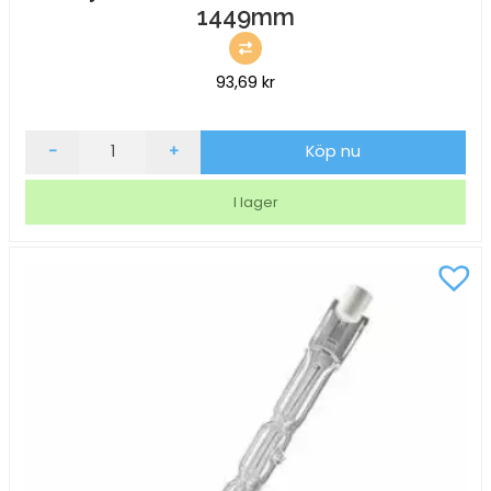
1449mm
93,69
kr
Lysrör
-
+
Köp nu
GE
49W/840
I lager
G5
T5
30H
1449mm
mängd