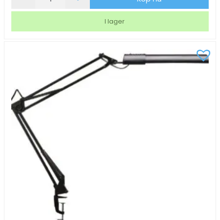
LED
Securit
I lager
Angelina
Svart
mängd