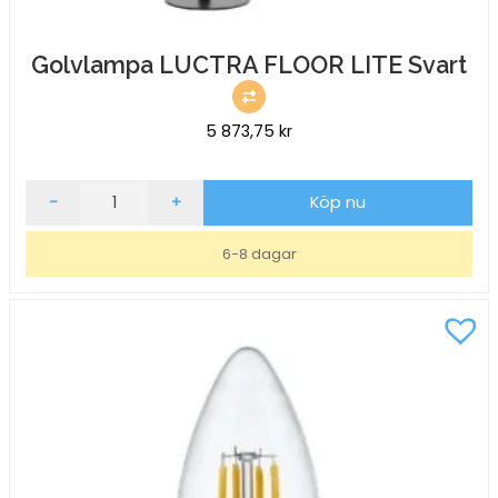
Golvlampa LUCTRA FLOOR LITE Svart
5 873,75
kr
Golvlampa
-
+
Köp nu
LUCTRA
FLOOR
6-8 dagar
LITE
Svart
mängd