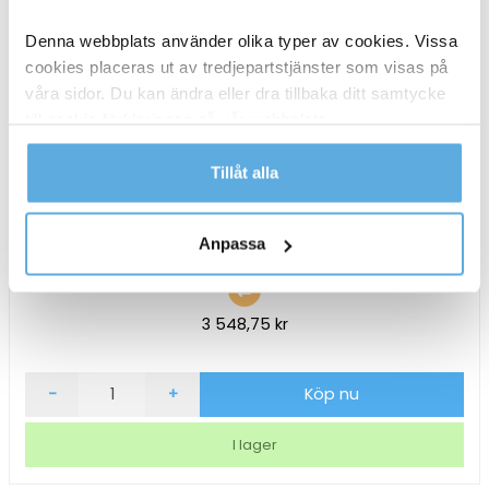
Denna webbplats använder olika typer av cookies. Vissa
cookies placeras ut av tredjepartstjänster som visas på
våra sidor. Du kan ändra eller dra tillbaka ditt samtycke
till cookie-förklaringen på vår webbplats.
Läs mer i vår integritetspolicy om vilka vi är, hur du
Tillåt alla
kontaktar oss och på vilket sätt vi behandlar
personuppgifter.
Anpassa
Skrivbordslampa Matting Napoli Vit
3 548,75
kr
Skrivbordslampa
-
+
Köp nu
Matting
Napoli
I lager
Vit
mängd