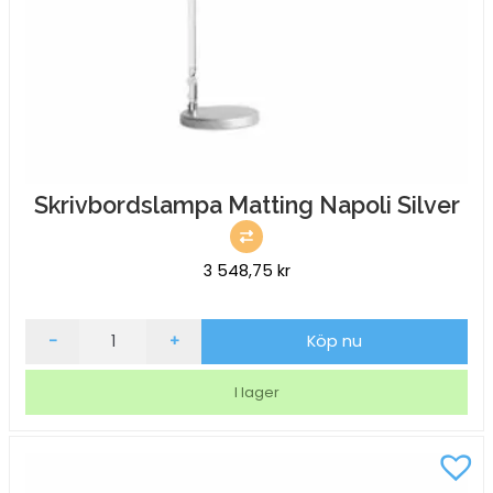
Skrivbordslampa Matting Napoli Silver
3 548,75
kr
Skrivbordslampa
-
+
Köp nu
Matting
Napoli
I lager
Silver
mängd