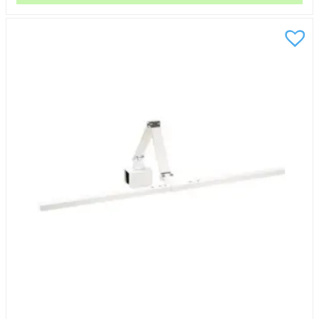
Panel
Svart
mängd