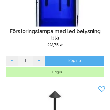
Förstoringslampa med led belysning
blå
223,75
kr
Förstoringslampa
-
+
Köp nu
med
led
I lager
belysning
blå
mängd