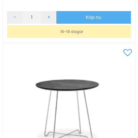
Soffbord
-
+
Köp nu
inoff
Nina
16-19 dagar
Vit/Vit
Ø70,
H51
mängd