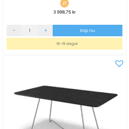
3 998,75
kr
Soffbord
-
+
Köp nu
inoff
Joe
16-19 dagar
Vit/Vit
Ø50,
H47
mängd