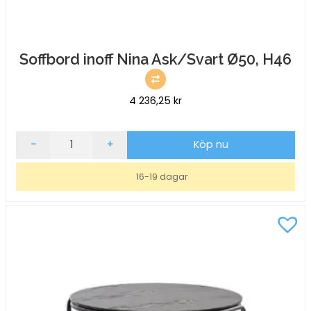
Soffbord inoff Nina Ask/Svart Ø50, H46
4 236,25
kr
Soffbord
-
+
Köp nu
inoff
Nina
16-19 dagar
Ask/Svart
Ø50,
H46
mängd