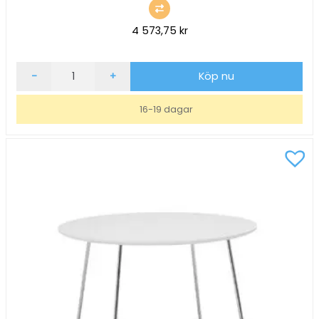
4 573,75
kr
Soffbord
-
+
Köp nu
inoff
Nina
16-19 dagar
Svart/Svart
Ø70,
H51
mängd