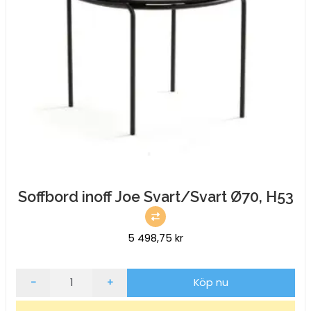
Soffbord inoff Joe Svart/Svart Ø70, H53
5 498,75
kr
Soffbord
-
+
Köp nu
inoff
Joe