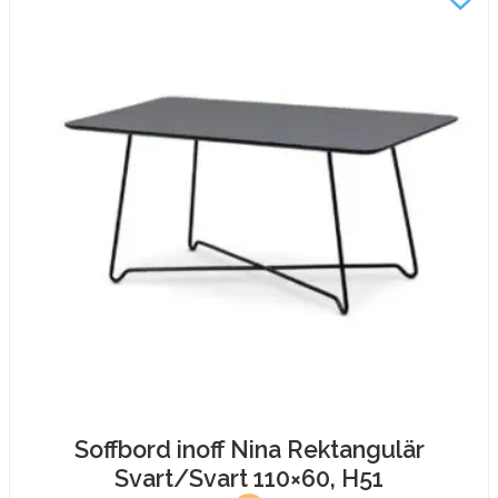
H51
mängd
Soffbord inoff Nina Rektangulär
Svart/Svart 110×60, H51