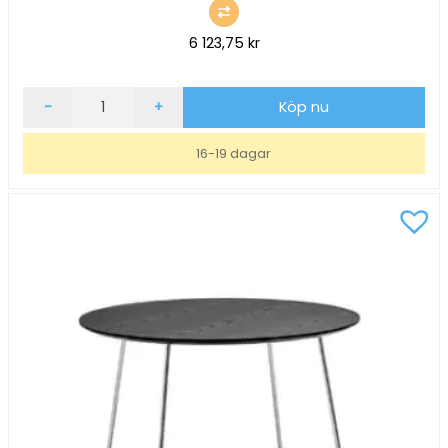
6 123,75
kr
Soffbord
-
+
Köp nu
inoff
Nina
16-19 dagar
Rektangulär
Vit/Vit
110x60,
H51
mängd