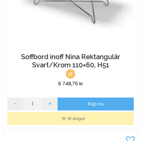
Soffbord inoff Nina Rektangulär
Svart/Krom 110×60, H51
6 748,75
kr
Soffbord
-
+
Köp nu
inoff
Nina
16-19 dagar
Rektangulär
Svart/Krom
110x60,