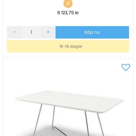
6 123,75
kr
Soffbord
-
+
Köp nu
inoff
Nina
16-19 dagar
Rektangulär
Svart/Svart
110x60,
H51
mängd