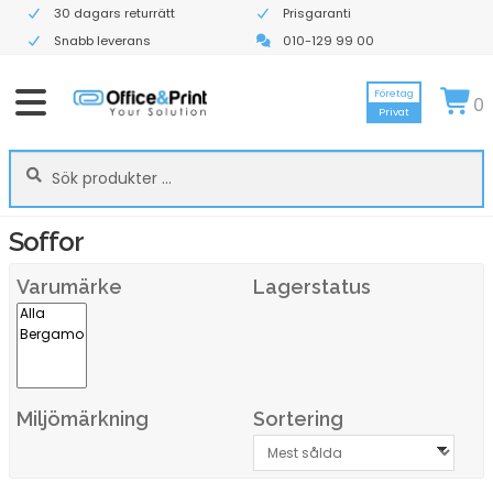
30 dagars returrätt
Prisgaranti
Snabb leverans
010-129 99 00
Företag
0
Privat
Sök
Sök
efter:
Soffor
Varumärke
Lagerstatus
Miljömärkning
Sortering