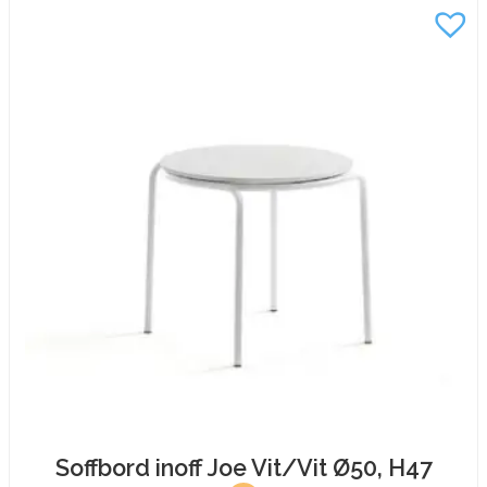
H47
mängd
Soffbord inoff Joe Vit/Vit Ø50, H47