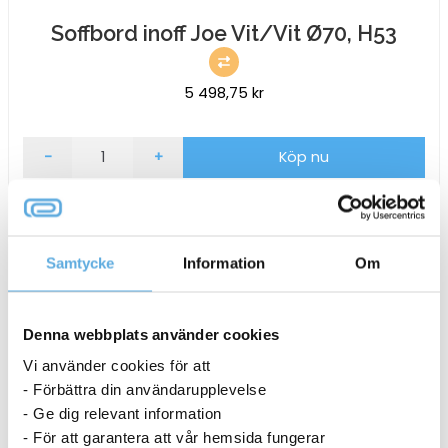
Soffbord inoff Joe Vit/Vit Ø70, H53
5 498,75
kr
Soffbord
-
+
Köp nu
inoff
Joe
16-19 dagar
Vit/Vit
Ø70,
H53
Samtycke
Information
Om
mängd
Denna webbplats använder cookies
Vi använder cookies för att
- Förbättra din användarupplevelse
- Ge dig relevant information
- För att garantera att vår hemsida fungerar