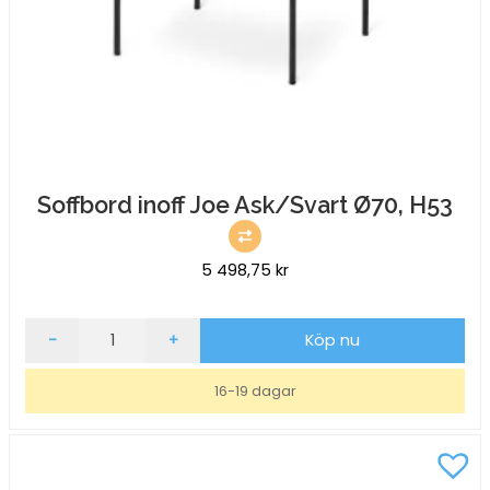
Soffbord inoff Joe Ask/Svart Ø70, H53
5 498,75
kr
Soffbord
-
+
Köp nu
inoff
Joe
16-19 dagar
Ask/Svart
Ø70,
H53
mängd