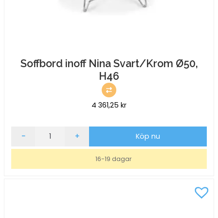
Soffbord inoff Nina Svart/Krom Ø50,
H46
4 361,25
kr
Soffbord
-
+
Köp nu
inoff
Nina
16-19 dagar
Svart/Krom
Ø50,
H46
mängd