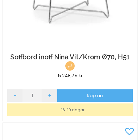
Soffbord inoff Nina Vit/Krom Ø70, H51
5 248,75
kr
Soffbord
-
+
Köp nu
inoff
Nina
16-19 dagar
Vit/Krom
Ø70,
H51
mängd