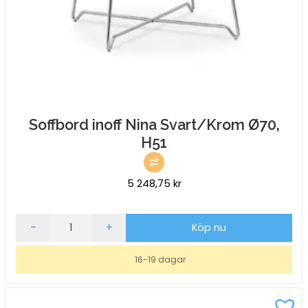
Soffbord inoff Nina Svart/Krom Ø70,
H51
5 248,75
kr
Soffbord
-
+
Köp nu
inoff
Nina
16-19 dagar
Svart/Krom
Ø70,
H51