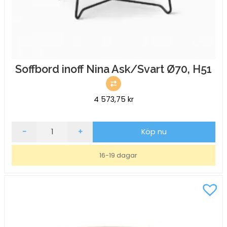
Soffbord inoff Nina Ask/Svart Ø70, H51
4 573,75
kr
Soffbord
-
+
Köp nu
inoff
Nina
16-19 dagar
Ask/Svart
Ø70,
H51
mängd