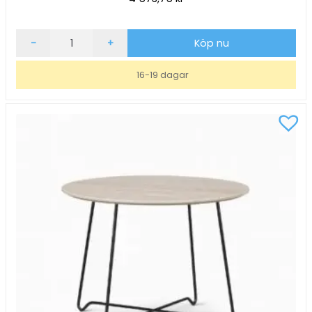
Soffbord
-
+
Köp nu
inoff
Nina
16-19 dagar
Ask/Vit
Ø70,
H51
mängd