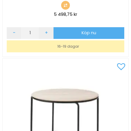
5 498,75
kr
Soffbord
-
+
Köp nu
inoff
Joe
16-19 dagar
Ask/Vit
Ø70,
H53
mängd