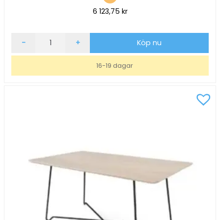
6 123,75
kr
Soffbord
-
+
Köp nu
inoff
Nina
16-19 dagar
Rektangulär
Ask/Vit
110x60,
H51
mängd