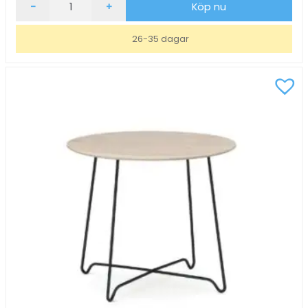
Soffbord
-
+
Köp nu
inoff
Nina
26-35 dagar
Ask/Vit
Ø50,
H46
mängd