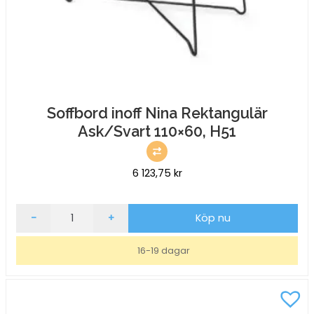
Soffbord inoff Nina Rektangulär
Ask/Svart 110×60, H51
6 123,75
kr
Soffbord
-
+
Köp nu
inoff
Nina
16-19 dagar
Rektangulär
Ask/Svart
110x60,
H51