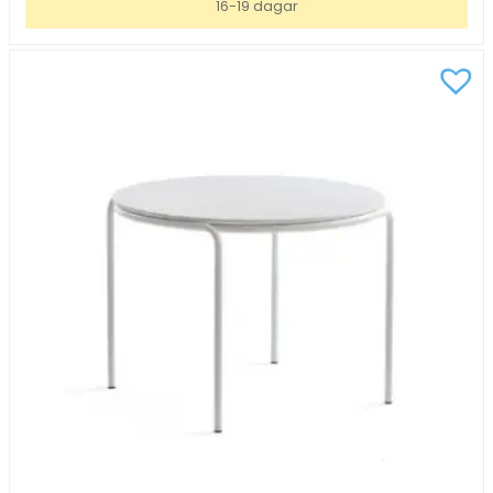
16-19 dagar
Svart/Svart
Ø70,
H53
mängd