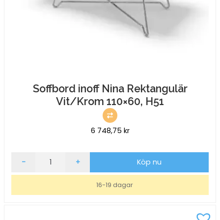
Soffbord inoff Nina Rektangulär
Vit/Krom 110×60, H51
6 748,75
kr
Soffbord
-
+
Köp nu
inoff
Nina
16-19 dagar
Rektangulär
Vit/Krom
110x60,