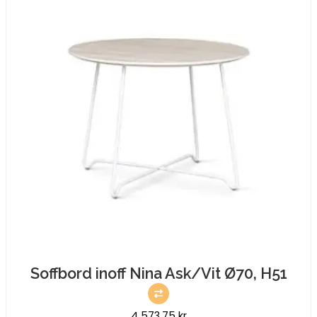
mängd
Soffbord inoff Nina Ask/Vit Ø70, H51
4 573,75
kr