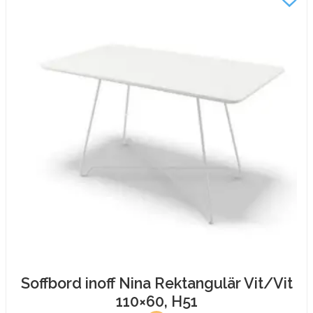
H51
mängd
Soffbord inoff Nina Rektangulär Vit/Vit
110×60, H51