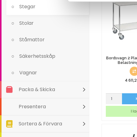
100kg
Stegar
mängd
Stolar
Ståmattor
Säkerhetsskåp
Bordsvagn 2 Pl
Belastnin
Vagnar
4 611,
Packa & Skicka
Bordsvagn
2
Presentera
Plan
I l
Utan
Broms
Sortera & Förvara
Belastning
150kg