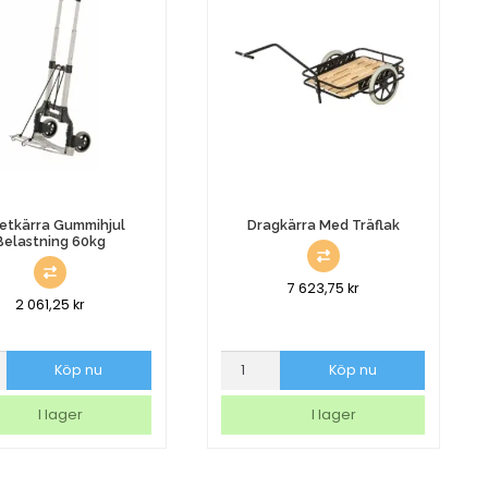
etkärra Gummihjul
Dragkärra Med Träflak
Belastning 60kg
7 623,75
kr
2 061,25
kr
rra
Dragkärra
Köp nu
Köp nu
jul
Med
ing
Träflak
I lager
I lager
mängd