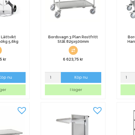
 Lättvikt
Bordsvagn 3 Plan Rostfritt
Bor
90kg 5,6kg
Stål 825x500mm
Han
25
kr
6 623,75
kr
Bordsvagn
Bordsv
Köp nu
Köp nu
3
2
Plan
Plan
ager
I lager
Rostfritt
Med
Stål
Handt
825x500mm
Rostfritt
mängd
Stål
mängd