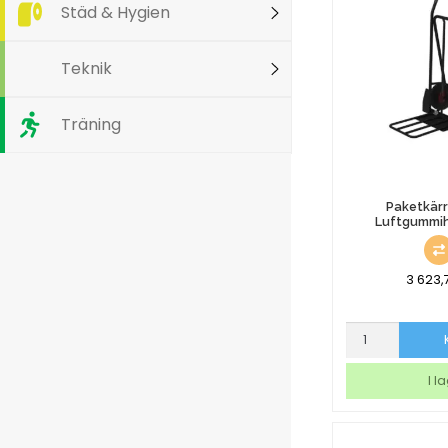
mängd
Städ & Hygien
Teknik
Träning
Paketkärr
Luftgummih
3 623,
Paketkärra/Pirr
Luftgummihjul
Svart
I l
mängd