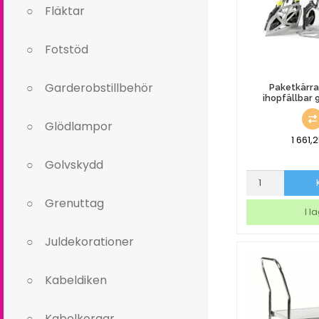
Fläktar
Fotstöd
Garderobstillbehör
Paketkärra
ihopfällbar 
Glödlampor
1 661,
Golvskydd
Paketkärra
Lättvikt
Grenuttag
ihopfällbar
I l
90kg
5,6kg
Juldekorationer
mängd
Kabeldiken
Kabelkorgar