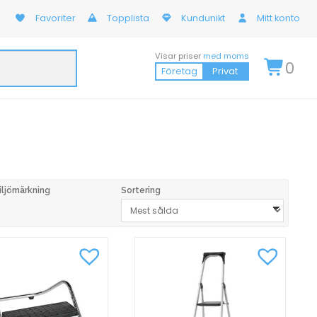
Favoriter
Topplista
Kundunikt
Mitt konto
Visar priser
med moms
0
Företag
Privat
iljömärkning
Sortering