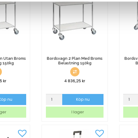
an Utan Broms
Bordsvagn 2 Plan Med Broms
Bordsv
g 150kg
Belastning 150kg
B
25
kr
4 836,25
kr
Bordsvagn
Bordsv
Köp nu
Köp nu
2
1
Plan
Plan
ager
I lager
Med
Med
Broms
Broms
Belastning
Belastn
150kg
150kg