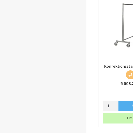
Konfektionsstä
5 998,
Konfektionsställ
Med
Broms
I l
mängd