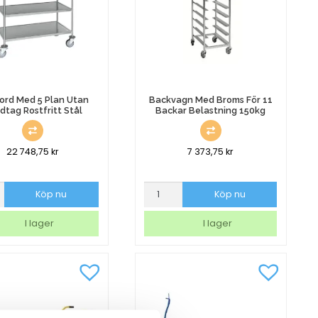
ord Med 5 Plan Utan
Backvagn Med Broms För 11
dtag Rostfritt Stål
Backar Belastning 150kg
22 748,75
kr
7 373,75
kr
d
Backvagn
Köp nu
Köp nu
Med
Broms
I lager
I lager
För
11
ag
Backar
Belastning
150kg
mängd