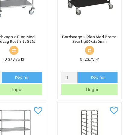
dsvagn 2 Plan Med
Bordsvagn 2 Plan Med Broms
dtag Rostfritt Stål
Svart 900x440mm
10 373,75
kr
6 123,75
kr
agn
Bordsvagn
Köp nu
Köp nu
2
Plan
I lager
I lager
Med
ag
Broms
Svart
900x440mm
mängd