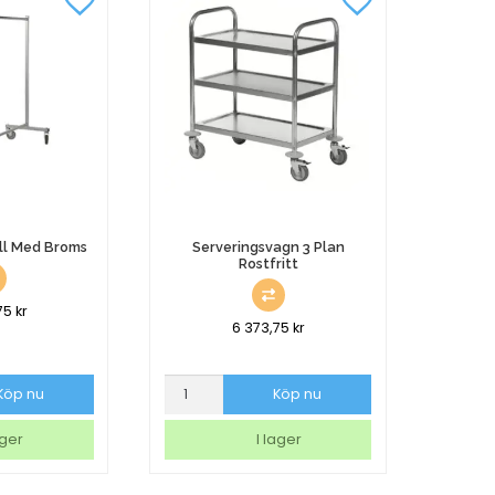
ll Med Broms
Serveringsvagn 3 Plan
Rostfritt
75
kr
6 373,75
kr
Serveringsvagn
Köp nu
Köp nu
3
Plan
ager
I lager
Rostfritt
mängd