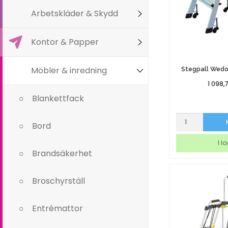
Arbetskläder & Skydd
Kontor & Papper
Möbler & inredning
Stegpall Wed
1 098,
Blankettfack
Stegpall
Bord
Wedo
Wedomobil
I l
mängd
Brandsäkerhet
Broschyrställ
Entrémattor