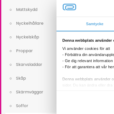
Mattskydd
Nyckelhållare
Samtycke
Nyckelskåp
Lagervagn 3-s
Denna webbplats använder 
Justerbar Höj
100
Vi använder cookies för att
Proppar
- Förbättra din användaruppl
- Ge dig relevant information
5 998,
Skarvsladdar
- För att garantera att vår h
Lagervagn
Skåp
Denna webbplats använder oli
3-
sidor. Du kan ändra eller dra 
stegs
I l
2
Skärmväggar
Plan
Läs mer i vår integritetspolic
Justerbar
Soffor
Höjd
Belastning