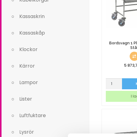
Kassaskrin
Kassaskåp
Bordsvagn 1 Pl
Stå
Klockor
Kärror
5 873,
Bordsvagn
Lampor
1
Plan
I l
Lister
Rostfritt
Stål
mängd
Luftfuktare
Lysrör