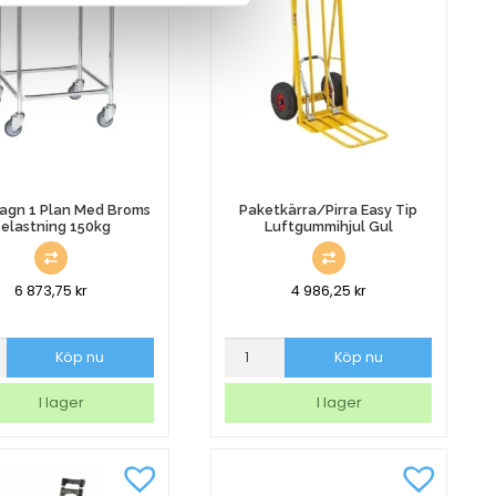
agn 1 Plan Med Broms
Paketkärra/Pirra Easy Tip
elastning 150kg
Luftgummihjul Gul
6 873,75
kr
4 986,25
kr
agn
Paketkärra/Pirra
Köp nu
Köp nu
Easy
Tip
I lager
I lager
Luftgummihjul
Gul
ing
mängd