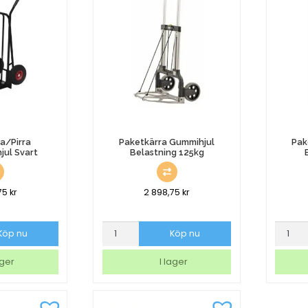
mängd
mängd
a/Pirra
Paketkärra Gummihjul
Pak
jul Svart
Belastning 125kg
75
kr
2 898,75
kr
a
Paketkärra
Paketkä
Köp nu
Köp nu
Gummihjul
Gummih
Belastning
Belastn
ager
I lager
125kg
60kg
mängd
mängd