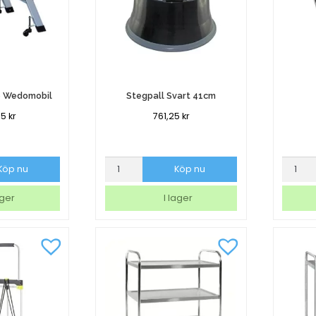
o Wedomobil
Stegpall Svart 41cm
75
kr
761,25
kr
Stegpall
Fotstöd
Köp nu
Köp nu
Svart
Krom
41cm
mängd
ager
I lager
mängd