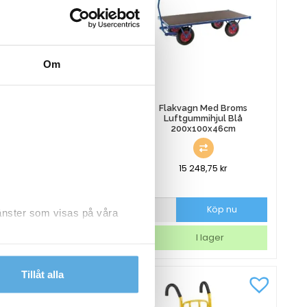
Om
errongkärra Gul
Flakvagn Med Broms
Luftgummihjul Blå
200x100x46cm
10 873,75
kr
15 248,75
kr
gkärra
Flakvagn
Köp nu
Köp nu
jänster som visas på våra
Med
Broms
I lager
I lager
Luftgummihjul
Blå
dlar personuppgifter.
200x100x46cm
Tillåt alla
mängd