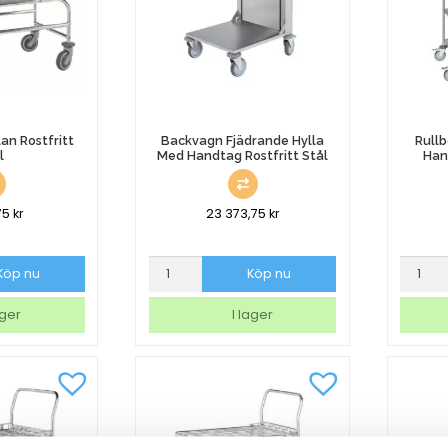
an Rostfritt
Backvagn Fjädrande Hylla
Rullb
l
Med Handtag Rostfritt Stål
Han
75
kr
23 373,75
kr
Backvagn
Rullbor
Köp nu
Köp nu
Fjädrande
Med
Hylla
5
ager
I lager
Med
Plan
Handtag
Utan
Rostfritt
Handt
Stål
Rostfritt
mängd
Stål
mängd