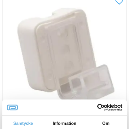
Rammagnet För Vägg
Samtycke
Information
Om