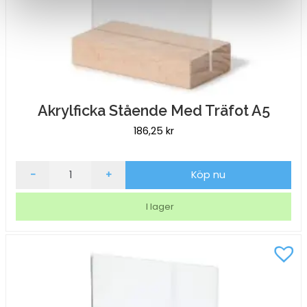
Akrylficka Stående Med Träfot A5
186,25
kr
Akrylficka
-
+
Köp nu
Stående
Med
I lager
Träfot
A5
mängd