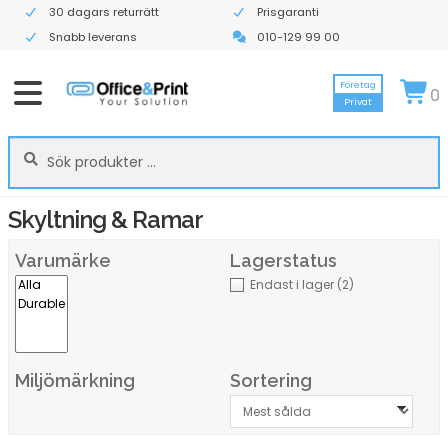
30 dagars returrätt
Prisgaranti
Snabb leverans
010-129 99 00
Företag
0
Privat
Sök
Sök
efter:
Skyltning & Ramar
Varumärke
Lagerstatus
Endast i lager
(2)
Miljömärkning
Sortering