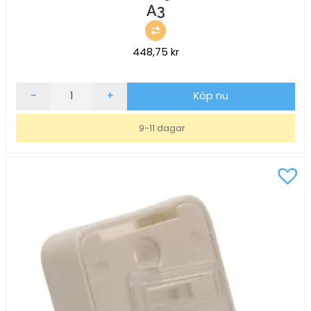
A3
448,75
kr
Inforam
-
+
Köp nu
Duraframe
Självhäftande
9-11 dagar
Grön
A3
mängd