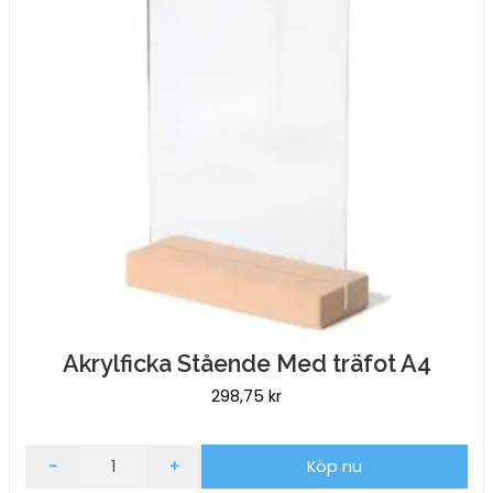
Akrylficka Stående Med träfot A4
298,75
kr
Akrylficka
-
+
Köp nu
Stående