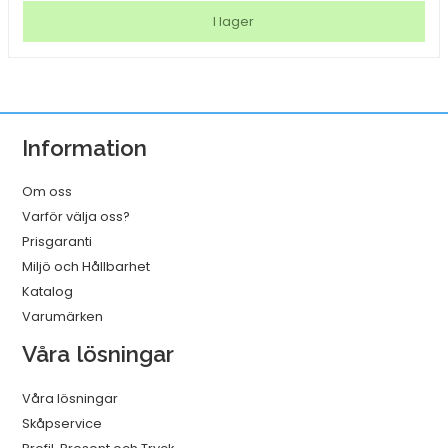
Med
I lager
träfot
A4
mängd
Information
Om oss
Varför välja oss?
Prisgaranti
Miljö och Hållbarhet
Katalog
Varumärken
Våra lösningar
Våra lösningar
Skåpservice