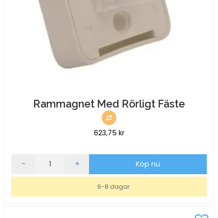
Rammagnet Med Rörligt Fäste
623,75
kr
Rammagnet
-
+
Köp nu
Med
Rörligt
6-8 dagar
Fäste
mängd