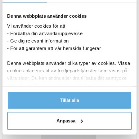
561,25
kr
Denna webbplats använder cookies
Rammagnet
Vi använder cookies för att
-
+
Köp nu
För
- Förbättra din användarupplevelse
Vägg
- Ge dig relevant information
6-8 dagar
mängd
- För att garantera att vår hemsida fungerar
Denna webbplats använder olika typer av cookies. Vissa
cookies placeras ut av tredjepartstjänster som visas på
våra sidor. Du kan ändra eller dra tillbaka ditt samtycke
till cookie-förklaringen på vår webbplats.
Läs mer i vår integritetspolicy om vilka vi är, hur du
Tillåt alla
kontaktar oss och på vilket sätt vi behandlar
personuppgifter.
Anpassa