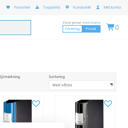
Favoriter
Topplista
Kundunikt
Mitt konto
Visar priser
med moms
0
Företag
Privat
iljömärkning
Sortering