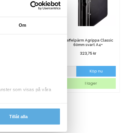
Om
lpärm Agrippa Classic
Gaffelpärm Agrippa Classic
60mm blå A4+
60mm svart A4+
323,75
kr
323,75
kr
pärm
Gaffelpärm
Köp nu
Köp nu
a
Agrippa
Classic
I lager
I lager
60mm
jänster som visas på våra
svart
A4+
mängd
dlar personuppgifter.
Tillåt alla