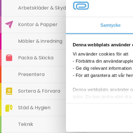
Arbetskläder & Skydd
Kontor & Papper
Samtycke
Möbler & inredning
Gaffelpärm Agri
Denna webbplats använder 
266 60mm 
298,
Vi använder cookies för att
Packa & Skicka
- Förbättra din användaruppl
- Ge dig relevant information
Gaffelpärm
Presentera
Agrippa
- För att garantera att vår h
Excellent
3-5 
266
Denna webbplats använder oli
Sortera & Förvara
60mm
sidor. Du kan ändra eller dra 
A4
Grön
Städ & Hygien
mängd
Läs mer i vår integritetspolic
Teknik