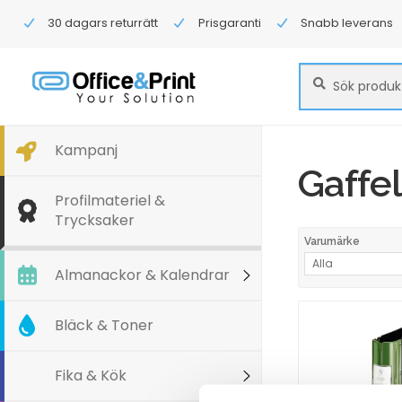
30 dagars returrätt
Prisgaranti
Snabb leverans
Sök
Sök
efter:
Kampanj
Gaffe
Profilmateriel &
Trycksaker
Varumärke
Alla
Almanackor & Kalendrar
Bläck & Toner
Fika & Kök