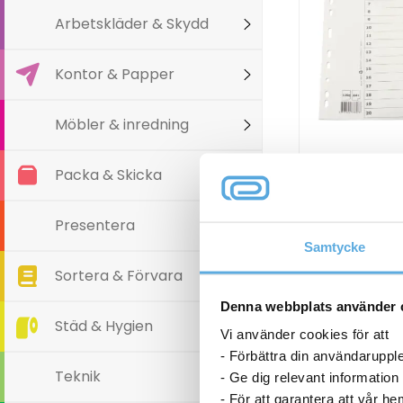
Arbetskläder & Skydd
Kontor & Papper
Möbler & inredning
Pärmregis
Packa & Skicka
flikförstärk
19,9
Presentera
Samtycke
Pärmregister
Plus
Sortera & Förvara
flikförstärkta
I l
1-
Denna webbplats använder 
20
Städ & Hygien
Vi använder cookies för att
A4+
- Förbättra din användaruppl
mängd
Teknik
- Ge dig relevant information
- För att garantera att vår h