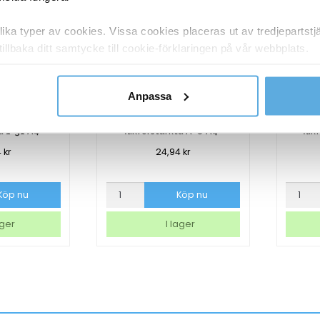
ka typer av cookies. Vissa cookies placeras ut av tredjepartst
tillbaka ditt samtycke till cookie-förklaringen på vår webbplats.
y om vilka vi är, hur du kontaktar oss och på vilket sätt vi behan
Anpassa
ter Plus
Pärmregister Plus
P
ta 1-31 A4+
flikförstärkta A-Ö A4+
fli
4
kr
24,94
kr
Pärmregister
Pärmre
Köp nu
Köp nu
Plus
Plus
flikförstärkta
flikförs
ager
I lager
A-
1-
Ö
15
A4+
A4+
mängd
mängd