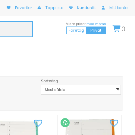
Favoriter
Topplista
Kundunikt
Mitt konto
Visar priser
med moms
0
Företag
Privat
Sortering
)