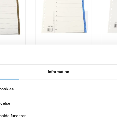
ter Plus
Pärmregister Plus
P
ta 1-20 A4+
flikförstärkta 1-10 A4+
fli
4
kr
12,44
kr
Information
Pärmregister
Pärmre
Köp nu
Köp nu
Plus
Plus
flikförstärkta
flikförs
ager
I lager
1-
1-
cookies
10
12
A4+
A4+
evelse
mängd
mängd
emsida fungerar