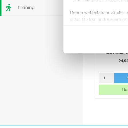
Träning
Denna webbplats använder oli
sidor. Du kan ändra eller dra 
Läs mer i vår integritetspolic
Pärmregis
flikförstärk
24,9
Pärmregister
Plus
flikförstärkta
I l
1-
31
A4+
mängd