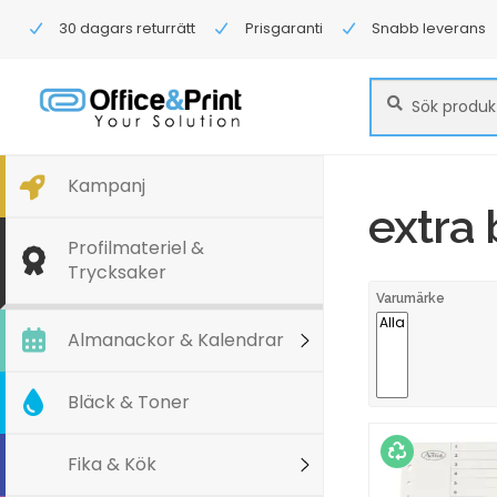
30 dagars returrätt
Prisgaranti
Snabb leverans
Sök
Sök
efter:
Kampanj
extra
Profilmateriel &
Trycksaker
Varumärke
Almanackor & Kalendrar
Bläck & Toner
Fika & Kök