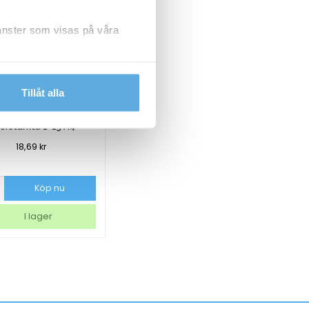
jänster som visas på våra
dlar personuppgifter.
Tillåt alla
ärmregister Plus
kförstärkta 1-15 A4+
18,69
kr
gister
Köp nu
tärkta
I lager