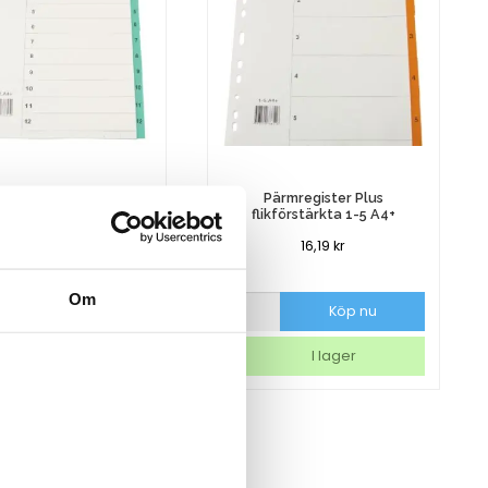
ärmregister Plus
Pärmregister Plus
kförstärkta 1-12 A4+
flikförstärkta 1-5 A4+
17,44
kr
16,19
kr
Om
gister
Pärmregister
Köp nu
Köp nu
Plus
tärkta
flikförstärkta
I lager
I lager
1-
5
A4+
mängd