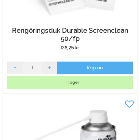
Rengöringsduk Durable Screenclean
50/fp
136,25
kr
Rengöringsduk
-
+
Köp nu
Durable
Screenclean
I lager
50/fp
mängd