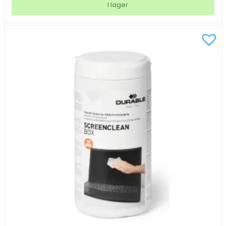
I lager
Invertible
200
ml
mängd