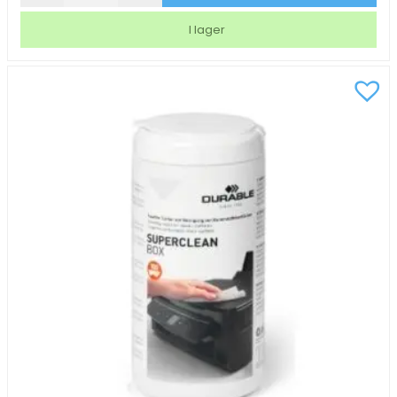
Durable
Superclean
I lager
50/fp
mängd