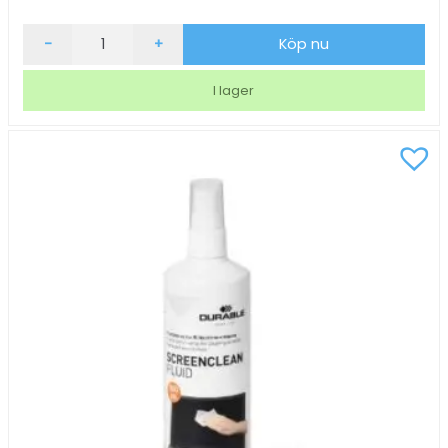
Rengöringsset
-
+
Köp nu
Durable
Pc
I lager
Clean
Kit
mängd