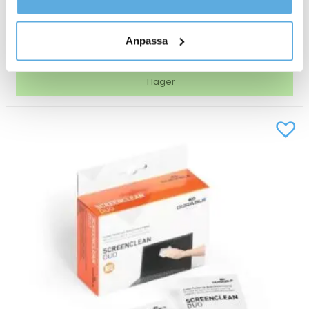
136,25
kr
kontaktar oss och på vilket sätt vi behandlar
personuppgifter.
Anpassa
Rengöringstops
-
+
Köp nu
Durable
15cm
I lager
100st/fp
mängd