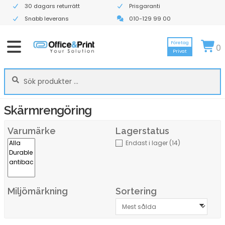
30 dagars returrätt
Prisgaranti
Snabb leverans
010-129 99 00
Företag
0
Privat
Sök
Sök
efter:
Skärmrengöring
Varumärke
Lagerstatus
Endast i lager
(14)
Miljömärkning
Sortering