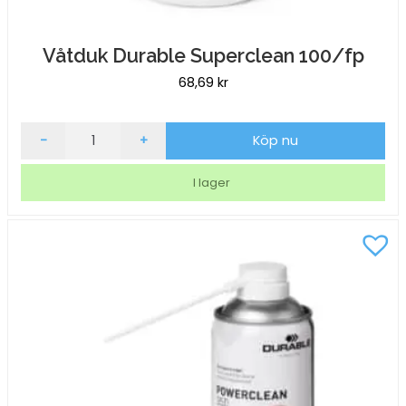
Våtduk Durable Superclean 100/fp
68,69
kr
Våtduk
-
+
Köp nu
Durable
Superclean
I lager
100/fp
mängd