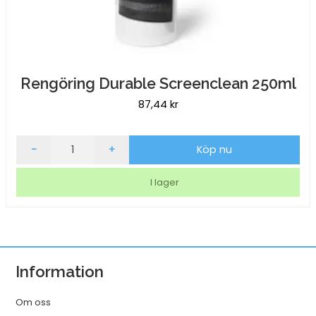
Rengöring Durable Screenclean 250ml
87,44
kr
Rengöring
-
+
Köp nu
Durable
Screenclean
I lager
250ml
mängd
Information
Om oss