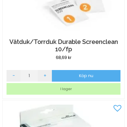
Våtduk/Torrduk Durable Screenclean
10/fp
68,69
kr
Våtduk/Torrduk
-
+
Köp nu
Durable
Screenclean
I lager
10/fp
mängd