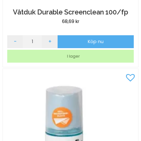
Våtduk Durable Screenclean 100/fp
68,69
kr
Våtduk
-
+
Köp nu
Durable
Screenclean
I lager
100/fp
mängd