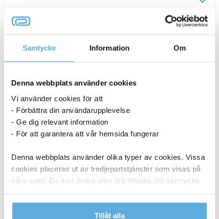
200ml
mängd
Samtycke
Information
Om
Denna webbplats använder cookies
Vi använder cookies för att
- Förbättra din användarupplevelse
- Ge dig relevant information
- För att garantera att vår hemsida fungerar
Denna webbplats använder olika typer av cookies. Vissa
cookies placeras ut av tredjepartstjänster som visas på
våra sidor. Du kan ändra eller dra tillbaka ditt samtycke
till cookie-förklaringen på vår webbplats.
Rengöringstops Durable 15cm
100st/fp
Läs mer i vår integritetspolicy om vilka vi är, hur du
Tillåt alla