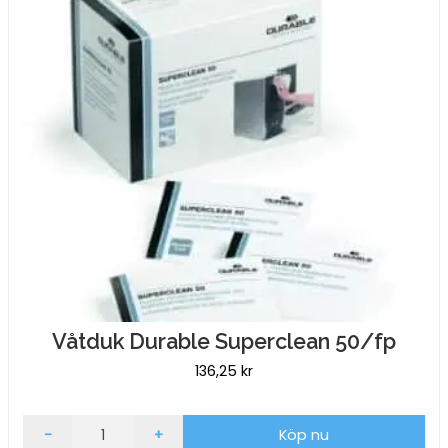
Våtduk Durable Superclean 50/fp
136,25
kr
Våtduk
-
+
Köp nu