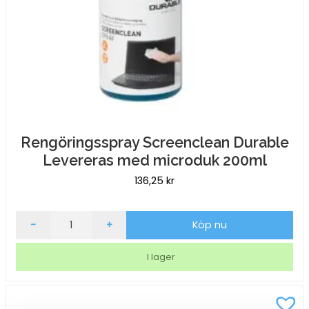
Rengöringsspray Screenclean Durable
Levereras med microduk 200ml
136,25
kr
Rengöringsspray
-
+
Köp nu
Screenclean
Durable
I lager
Levereras
med
microduk