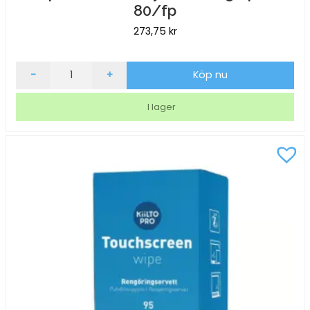
80/fp
273,75
kr
Wipes
-
+
Köp nu
Antibac
Keyboard
I lager
singelpack
80/fp
mängd