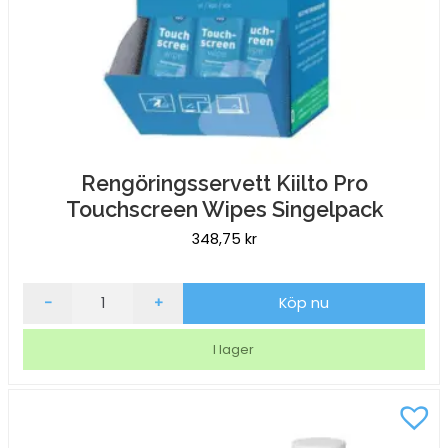
Rengöringsservett Kiilto Pro
Touchscreen Wipes Singelpack
348,75
kr
Rengöringsservett
-
+
Köp nu
Kiilto
Pro
I lager
Touchscreen
Wipes
Singelpack
mängd