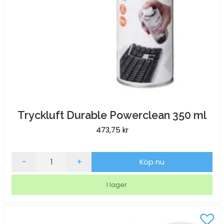
Tryckluft Durable Powerclean 350 ml
473,75
kr
Tryckluft
-
+
Köp nu
Durable
Powerclean
I lager
350
ml
mängd