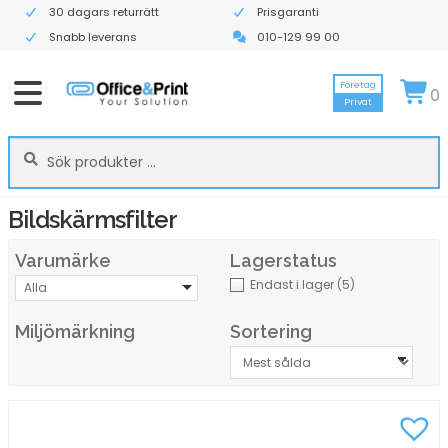
30 dagars returrätt
Prisgaranti
Snabb leverans
010-129 99 00
Företag
0
Privat
Sök
Sök
efter:
Bildskärmsfilter
Varumärke
Lagerstatus
Endast i lager
(5)
Alla
Miljömärkning
Sortering