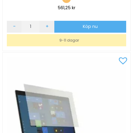
561,25
kr
Reflex-
-
+
Köp nu
och
blåljusreduceringsfilter
9-11 dagar
Kensington
15,6"
Laptop
mängd