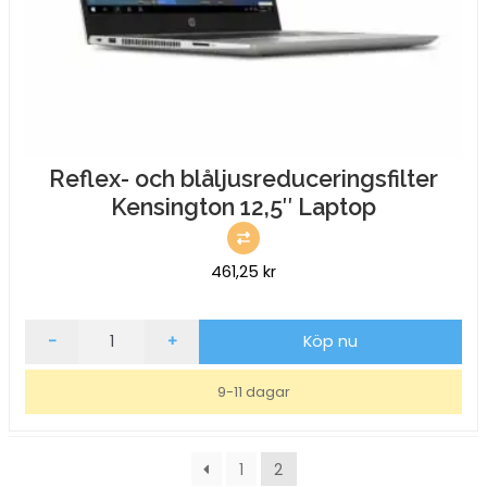
Reflex- och blåljusreduceringsfilter
Kensington 12,5″ Laptop
461,25
kr
Reflex-
-
+
Köp nu
och
blåljusreduceringsfilter
9-11 dagar
Kensington
12,5"
Laptop
1
2
mängd