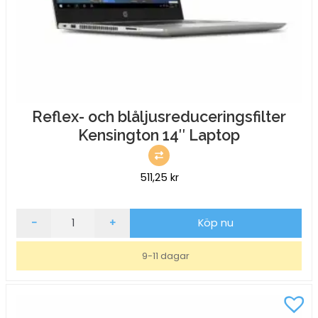
Reflex- och blåljusreduceringsfilter
Kensington 14″ Laptop
511,25
kr
Reflex-
-
+
Köp nu
och
blåljusreduceringsfilter
9-11 dagar
Kensington
14"
Laptop
mängd