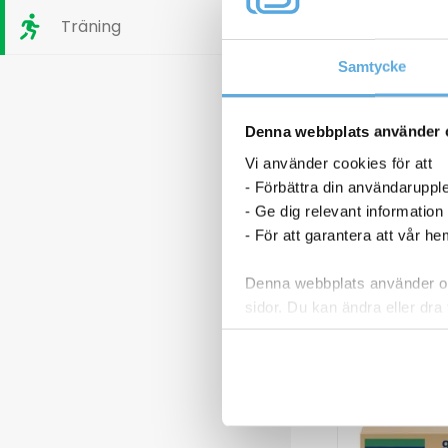
Träning
Samtycke
Denna webbplats använder 
Vi använder cookies för att
- Förbättra din användaruppl
- Ge dig relevant information
- För att garantera att vår h
Denna webbplats använder oli
sidor. Du kan ändra eller dra 
Läs mer i vår integritetspolic