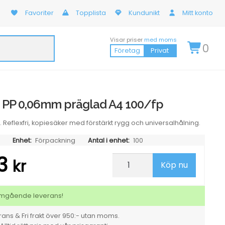
Favoriter
Topplista
Kundunikt
Mitt konto
Visar priser
med moms
0
Företag
Privat
a PP 0,06mm präglad A4 100/fp
 Reflexfri, kopiesäker med förstärkt rygg och universalhålning.
Enhet:
Förpackning
Antal i enhet:
100
63
Plastficka
kr
Köp nu
PP
0,06mm
präglad
A4
 omgående leverans!
100/fp
mängd
ans & Fri frakt över 950:- utan moms.