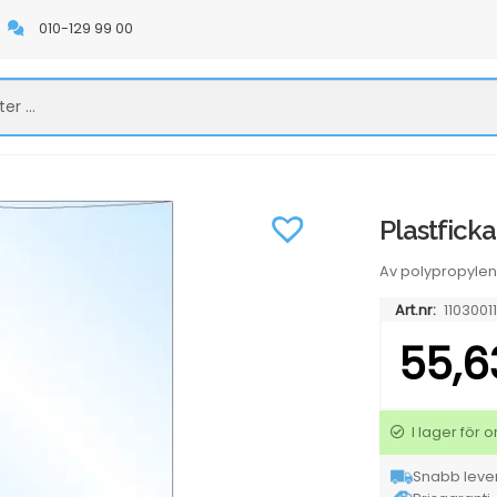
010-129 99 00
Plastfick
Av polypropylen.
Art.nr:
11030011
55,
I lager för
Snabb lever