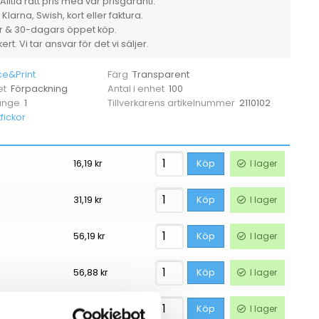
Alltid rätt pris med vår prisgaranti.
larna, Swish, kort eller faktura.
er & 30-dagars öppet köp.
rt. Vi tar ansvar för det vi säljer.
ce&Print
Transparent
Färg
Förpackning
100
et
Antal i enhet
1
2110102
 ange
Tillverkarens artikelnummer
fickor
16,19
kr
Köp
I lager
31,19
kr
Köp
I lager
56,19
kr
Köp
I lager
56,88
kr
Köp
I lager
62,44
kr
Köp
I lager