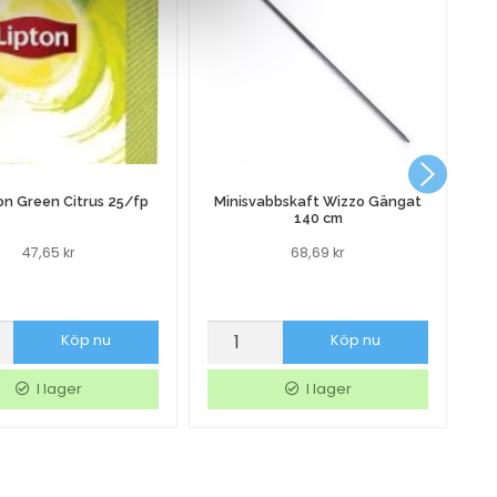
on Green Citrus 25/fp
Minisvabbskaft Wizzo Gängat
P
140 cm
47,65
kr
68,69
kr
Minisvabbskaft
Pl
Köp nu
Köp nu
Wizzo
A
Gängat
P
I lager
I lager
140
0
cm
kl
mängd
A