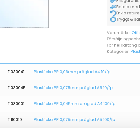
Prisgaranti. 
Betala med K
Enkla retur
Tryggt & säke
Offi
Varumärke
Försäljningsenh
För hel kartong
Plast
Kategorier
11030041
Plastficka PP 0,06mm präglad A4 10/fp
11030045
Plastficka PP 0,075mm präglad A5 10/fp
11030001
Plastficka PP 0,045mm präglad A4 100/fp
11110019
Plastficka PP 0,075mm präglad A5 100/fp
11030015
Plastficka AO PP 0,06mm klar A4 100/fp