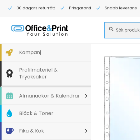
30 dagars returrätt
Prisgaranti
Snabb leverans
Sök
Sök
efter:
Kampanj
Profilmateriel &
Trycksaker
Almanackor & Kalendrar
Bläck & Toner
Fika & Kök