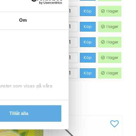
74,94
kr
Köp
I lager
Om
118,69
kr
Köp
I lager
248,75
kr
Köp
I lager
248,75
kr
Köp
I lager
298,75
kr
Köp
I lager
jänster som visas på våra
CKSÅ
dlar personuppgifter.
Tillåt alla