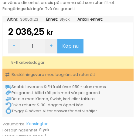
använda din enhet precis på samma sätt som utan filtret.
Rengöringsduk ingår. Två års garanti.
Art.nr:
36050123
Enhet:
Styck
Antal i enhet:
1
2 036,25
kr
Reflex-
-
+
Köp nu
och
blåljusreduceringsfilter
Kensington
9-11 arbetsdagar
32"
Monitor
Beställningsvara med begränsad returrätt
mängd
Snabb leverans & Fri frakt över 950:- utan moms.
Prisgaranti. Alltid rätt pris med vår prisgaranti.
Betala med Klarna, Swish, kort eller faktura.
Enkla returer & 30-dagars öppet köp.
Tryggt & säkert. Vi tar ansvar för det vi säljer.
Kensington
Varumärke
Styck
Försäljningsenhet
1