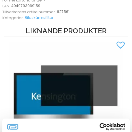
För hel kartong ange
4049793069159
EAN
627561
Tillverkarens artikelnummer
Bildskärmsfilter
Kategorier
LIKNANDE PRODUKTER