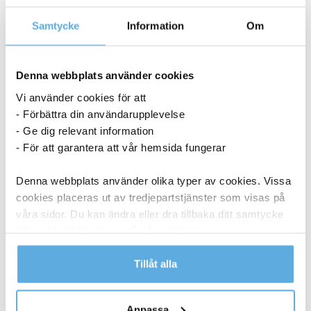
Samtycke
Information
Om
Sekretessfilter Kensington 14,1″ Laptop
Denna webbplats använder cookies
Vi använder cookies för att
786,25
kr
- Förbättra din användarupplevelse
- Ge dig relevant information
Sekretessfilter
Köp nu
- För att garantera att vår hemsida fungerar
Kensington
14,1"
I lager
Denna webbplats använder olika typer av cookies. Vissa
Laptop
cookies placeras ut av tredjepartstjänster som visas på
mängd
våra sidor. Du kan ändra eller dra tillbaka ditt samtycke
ANDRA KÖPTE OCKSÅ
till cookie-förklaringen på vår webbplats.
Läs mer i vår integritetspolicy om vilka vi är, hur du
Tillåt alla
kontaktar oss och på vilket sätt vi behandlar
personuppgifter.
Anpassa