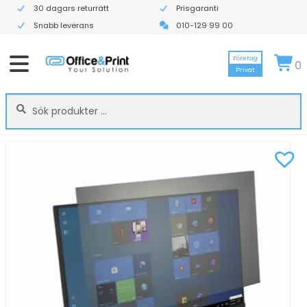
30 dagars returrätt
Prisgaranti
Snabb leverans
010-129 99 00
Företag
0
Privat
Sök
Sök
efter: