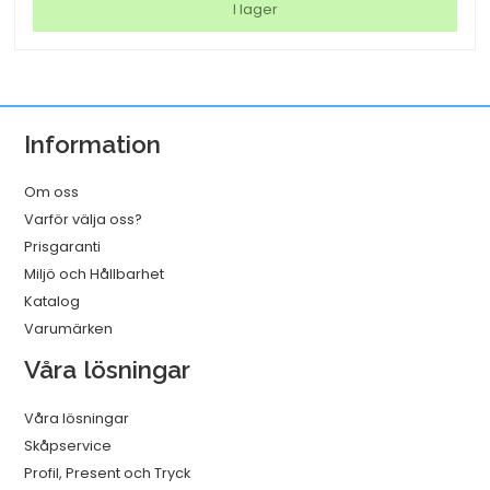
USB-
I lager
C
till
USB-
C
Information
2.0
Vit
Om oss
1m
Varför välja oss?
mängd
Prisgaranti
Miljö och Hållbarhet
Katalog
Varumärken
Våra lösningar
Våra lösningar
Skåpservice
Profil, Present och Tryck