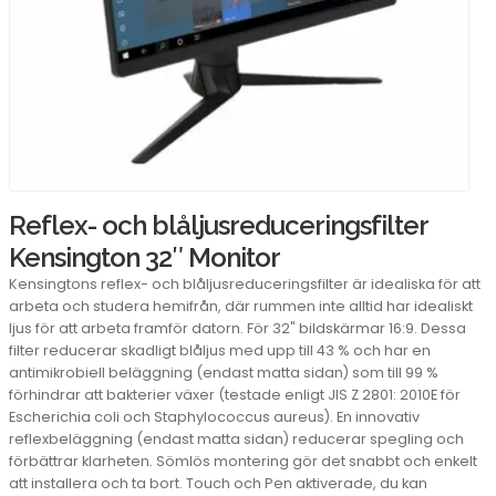
Reflex- och blåljusreduceringsfilter
Kensington 32″ Monitor
Kensingtons reflex- och blåljusreduceringsfilter är idealiska för att
arbeta och studera hemifrån, där rummen inte alltid har idealiskt
ljus för att arbeta framför datorn. För 32" bildskärmar 16:9. Dessa
filter reducerar skadligt blåljus med upp till 43 % och har en
antimikrobiell beläggning (endast matta sidan) som till 99 %
förhindrar att bakterier växer (testade enligt JIS Z 2801: 2010E för
Escherichia coli och Staphylococcus aureus). En innovativ
reflexbeläggning (endast matta sidan) reducerar spegling och
förbättrar klarheten. Sömlös montering gör det snabbt och enkelt
att installera och ta bort. Touch och Pen aktiverade, du kan