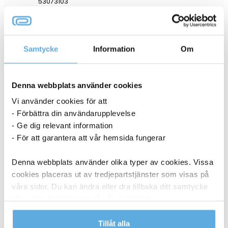
53073103
I lager
186,25
kr
Samtycke
Information
Om
Köp
Svampduk Wettex 265×315 gul 10/fp
53073158
Denna webbplats använder cookies
Vi använder cookies för att
- Förbättra din användarupplevelse
9-11 dagar
- Ge dig relevant information
- För att garantera att vår hemsida fungerar
186,25
kr
Köp
Denna webbplats använder olika typer av cookies. Vissa
Svampduk Wettex Quick N Dry på rulle blå 25cm x 10m
53070092
cookies placeras ut av tredjepartstjänster som visas på
våra sidor. Du kan ändra eller dra tillbaka ditt samtycke
I lager
till cookie-förklaringen på vår webbplats.
286,25
kr
Köp
Läs mer i vår integritetspolicy om vilka vi är, hur du
Tillåt alla