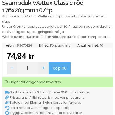
Svampduk Wettex Classic röd
176x203mm 10/fp
Ända sedan 1949 har Wettex svampduk varit bästsäljande i sitt
slag.
Under åren konceptet utvecklats och förfinats och dagens duk har
en överlägsen uppsugningsförmåga.
Wettex svampdukar är en ren naturprodukt och kan komposteras.
Art.nr:
53070126
Enhet:
Förpackning
Antal i enhet:
10
74,94
kr
Svampduk
-
+
Köp nu
Wettex
Classic
röd
I lager för omgående leverans!
176x203mm
10/fp
Snabb leverans & Fri frakt över 950:- utan moms.
mängd
Prisgaranti. Alltid rätt pris med vår prisgaranti.
Betala med Klarna, Swish, kort eller faktura.
Enkla returer & 30-dagars öppet köp.
Tryggt & säkert. Vi tar ansvar för det vi säljer.