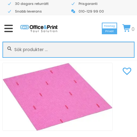
30 dagars returrätt
Prisgaranti
Snabb leverans
010-129 99 00
Företag
0
Privat
Sök
Sök
efter: