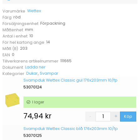
Wettex
Varumärke
röd
Färg
Förpackning
Försäljningsenhet
mm
Måttenhet
10
Antal i enhet
14
För hel kartong ange
203
Mått (B)
0
EAN
111665
Tillverkarens artikelnummer
Ladda ner
Dokument
Dukar
,
Svampar
Kategorier
Svampduk Wettex Classic gul 176x203mm 10/fp
53070124
I lager
74,94
kr
Köp
Svampduk Wettex Classic blå 176x203mm 10/fp
53070125