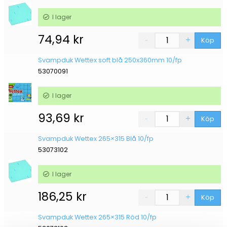
I lager
74,94
kr
Köp
Svampduk Wettex soft blå 250x360mm 10/fp
53070091
I lager
93,69
kr
Köp
Svampduk Wettex 265×315 Blå 10/fp
53073102
I lager
186,25
kr
Köp
Svampduk Wettex 265×315 Röd 10/fp