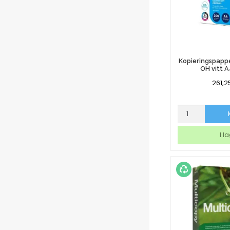
Kopieringspapp
OH vitt 
261,2
Kopieringspap
Color
Copy
I l
OH
vitt
A4
200g
mängd