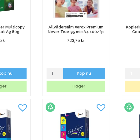
er Multicopy
Allvädersfilm Xerox Premium
Kopier
lat A3 80g
Never Tear 95 mic A4 100/fp
Coa
25
kr
723,75
kr
per
Allvädersfilm
Kopier
Köp nu
Köp nu
Xerox
Color
Premium
Copy
ager
I lager
Never
Coate
Tear
glossy
95
A4
mic
135g
A4
250/fp
100/fp
mängd
mängd