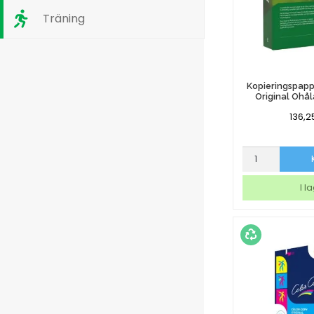
Träning
Kopieringspapp
Original Ohå
136,2
Kopieringspap
Multicopy
Original
I l
Ohålat
A4
100g
mängd