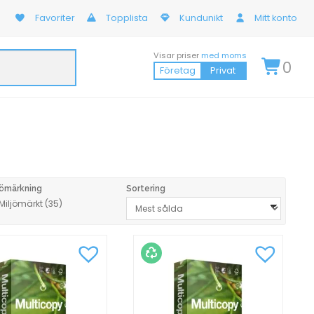
Favoriter
Topplista
Kundunikt
Mitt konto
Visar priser
med moms
0
Företag
Privat
jömärkning
Sortering
Miljömärkt
(35)