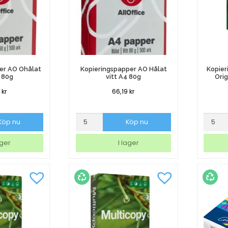
er AO Ohålat
Kopieringspapper AO Hålat
Kopier
4 80g
vitt A4 80g
Ori
9
kr
66,19
kr
per
Kopieringspapper
Kopier
Köp nu
Köp nu
AO
Multico
Hålat
Origina
ager
I lager
vitt
Ohålat
A4
A4
80g
80g
mängd
mängd