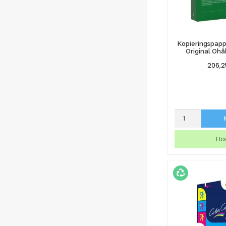
Kopieringspapp
Original Ohå
206,
Kopieringspap
Multicopy
Original
I l
Ohålat
A3
80g
mängd