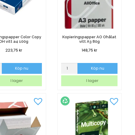
ingspapper Color Copy
Kopieringspapper AO Ohålat
OH vitt a4 100g
vitt A3 80g
223,75
kr
148,75
kr
ingspapper
Kopieringspapper
Köp nu
Köp nu
AO
Ohålat
I lager
I lager
vitt
A3
80g
mängd