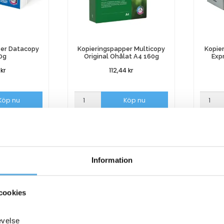
per Datacopy
Kopieringspapper Multicopy
Kopie
0g
Original Ohålat A4 160g
Exp
9
kr
112,44
kr
per
Kopieringspapper
Kopier
Köp nu
Köp nu
Multicopy
AO
Original
Hålat
ager
I lager
Ohålat
Expres
A4
vitt
160g
A4
mängd
80g
Information
mängd
cookies
evelse