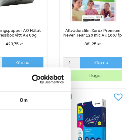
ringspapper AO Hålat
Allvädersfilm Xerox Premium
ressbox vitt A4 80g
Never Tear 120 mic A4 100/fp
423,75
kr
861,25
kr
ingspapper
Allvädersfilm
Köp nu
Köp nu
Xerox
Premium
I lager
I lager
sbox
Never
Tear
120
mic
Om
A4
100/fp
mängd