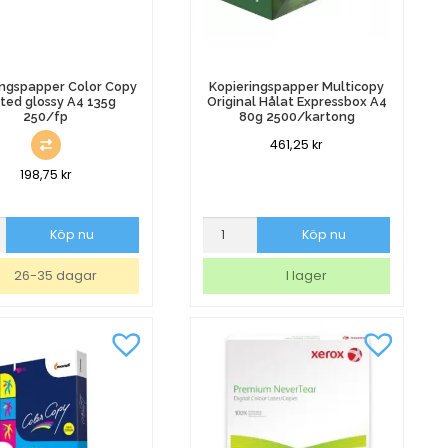
ingspapper Color Copy
Kopieringspapper Multicopy
ted glossy A4 135g
Original Hålat Expressbox A4
250/fp
80g 2500/kartong
461,25
kr
198,75
kr
ingspapper
Kopieringspapper
Köp nu
Köp nu
Multicopy
Original
26-35 dagar
I lager
d
Hålat
Expressbox
A4
80g
2500/kartong
mängd