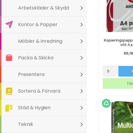
Arbetskläder & Skydd
Kontor & Papper
Möbler & inredning
Kopieringspapp
vitt A
66,1
Packa & Skicka
Kopieringspap
Presentera
AO
Ohålat
I l
vitt
Sortera & Förvara
A4
80g
mängd
Städ & Hygien
Teknik