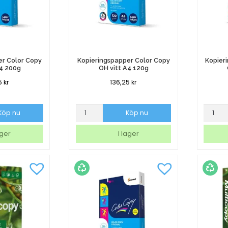
er Color Copy
Kopieringspapper Color Copy
Kopier
A4 200g
OH vitt A4 120g
5
kr
136,25
kr
per
Kopieringspapper
Kopier
Köp nu
Köp nu
Color
Color
Copy
Copy
ager
I lager
OH
OH
vitt
vitt
A4
a3
120g
160g
mängd
mängd