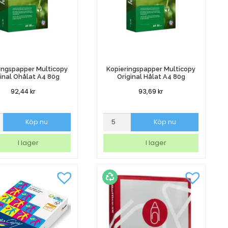
ingspapper Multicopy
Kopieringspapper Multicopy
ginal Ohålat A4 80g
Original Hålat A4 80g
92,44
kr
93,69
kr
ingspapper
Kopieringspapper
Köp nu
Köp nu
py
Multicopy
l
Original
I lager
I lager
Hålat
A4
80g
mängd