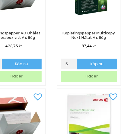
ingspapper AO Ohålat
Kopieringspapper Multicopy
ressbox vitt A4 80g
Next Hålat A4 80g
423,75
kr
87,44
kr
ingspapper
Kopieringspapper
Köp nu
Köp nu
Multicopy
Next
I lager
I lager
sbox
Hålat
A4
80g
mängd