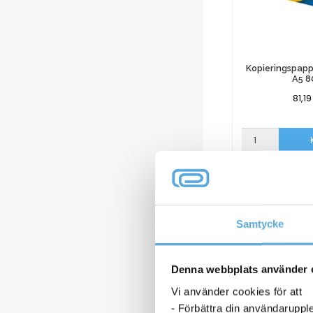
Kopieringspap
A5 8
81,1
Kopieringspap
Datacopy
A5
I l
80g
mängd
Samtycke
Denna webbplats använder 
Vi använder cookies för att
- Förbättra din användaruppl