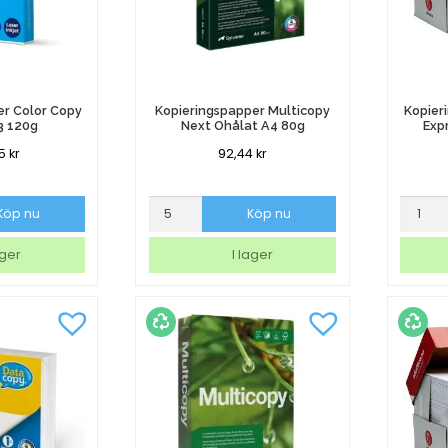
er Color Copy
Kopieringspapper Multicopy
Kopier
A3 120g
Next Ohålat A4 80g
Exp
25
kr
92,44
kr
per
Kopieringspapper
Kopier
Köp nu
Köp nu
Multicopy
AO
Next
Ohålat
ager
I lager
Ohålat
Expres
A4
vitt
80g
A4
mängd
80g
mängd