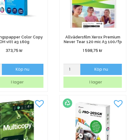
ingspapper Color Copy
Allvädersfilm Xerox Premium
OH vitt a3 160g
Never Tear 120 mic A3 100/fp
373,75
kr
1 598,75
kr
ingspapper
Allvädersfilm
Köp nu
Köp nu
Xerox
Premium
I lager
I lager
Never
Tear
120
mic
A3
100/fp
mängd