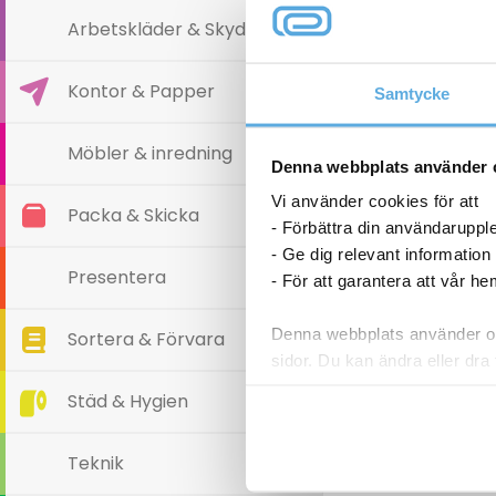
Arbetskläder & Skydd
Kontor & Papper
Samtycke
Möbler & inredning
Denna webbplats använder 
Vi använder cookies för att
Packa & Skicka
- Förbättra din användaruppl
- Ge dig relevant information
Presentera
- För att garantera att vår h
Denna webbplats använder oli
Sortera & Förvara
sidor. Du kan ändra eller dra 
Städ & Hygien
Läs mer i vår integritetspolic
Teknik