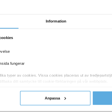
Information
cookies
evelse
emsida fungerar
ka typer av cookies. Vissa cookies placeras ut av tredjepartst
tillbaka ditt samtycke till cookie-förklaringen på vår webbplats.
y om vilka vi är, hur du kontaktar oss och på vilket sätt vi behan
Anpassa