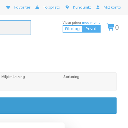
Favoriter
Topplista
Kundunikt
Mitt konto
Visar priser
med moms
0
Företag
Privat
Miljömärkning
Sortering