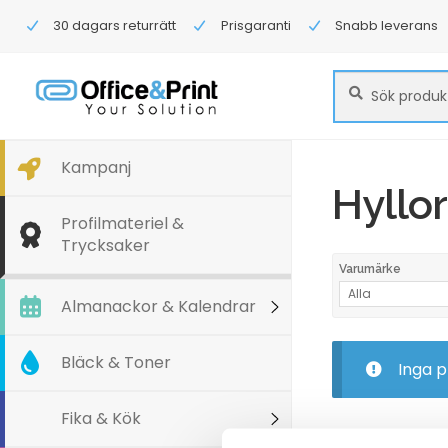
30 dagars returrätt
Prisgaranti
Snabb leverans
Sök
Sök
efter:
Kampanj
Hyllor
Profilmateriel &
Trycksaker
Varumärke
Alla
Almanackor & Kalendrar
Bläck & Toner
Inga p
Fika & Kök