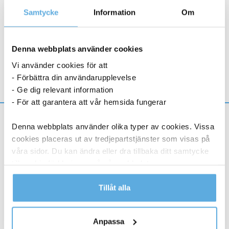
Samtycke
Information
Om
Thermopapper
-
+
Köp nu
80x25x110mm
Denna webbplats använder cookies
120m
12-15 dagar
mängd
Vi använder cookies för att
- Förbättra din användarupplevelse
- Ge dig relevant information
- För att garantera att vår hemsida fungerar
Information
Denna webbplats använder olika typer av cookies. Vissa
cookies placeras ut av tredjepartstjänster som visas på
Om oss
våra sidor. Du kan ändra eller dra tillbaka ditt samtycke
Varför välja oss?
till cookie-förklaringen på vår webbplats.
Prisgaranti
Miljö och Hållbarhet
Läs mer i vår integritetspolicy om vilka vi är, hur du
Tillåt alla
Katalog
kontaktar oss och på vilket sätt vi behandlar
Varumärken
personuppgifter.
Anpassa
Våra lösningar