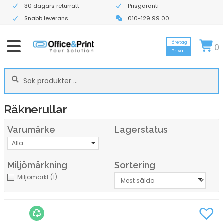
30 dagars returrätt
Prisgaranti
Snabb leverans
010-129 99 00
Företag
0
Privat
Sök
Sök
efter:
Räknerullar
Varumärke
Lagerstatus
Alla
Miljömärkning
Sortering
Miljömärkt
(1)