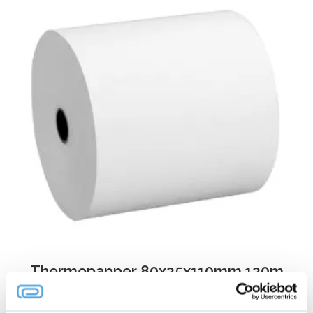
Thermopapper 80x25x110mm 120m
148,75
kr