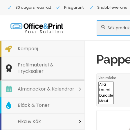
30 dagars returrätt
Prisgaranti
Snabb leverans
Sök
Sök
efter:
Kampanj
Papp
Profilmateriel &
Trycksaker
Varumärke
Almanackor & Kalendrar
Bläck & Toner
Fika & Kök