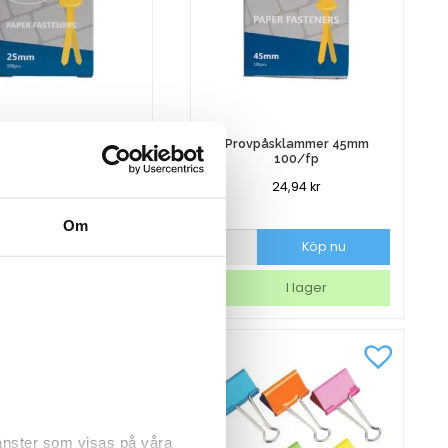
vpåsklammer 25mm
Provpåsklammer 45mm
100st/fp
100/fp
16,19
kr
24,94
kr
Om
sklammer
Provpåsklammer
Köp nu
Köp nu
45mm
p
100/fp
I lager
I lager
mängd
jänster som visas på våra