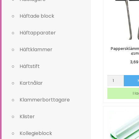
Häftade block
Häftapparater
Häftklammer
Pappersklämm
41
3,6
Häftstift
Pappersklämm
Kartnålar
Fold
Back
I l
41mm
Klammerborttagare
mängd
Klister
Kollegieblock