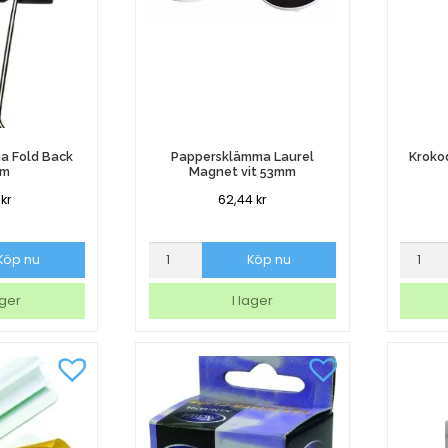
a Fold Back
Pappersklämma Laurel
Kroko
mm
Magnet vit 53mm
9
kr
62,44
kr
a
Pappersklämma
Krokod
Köp nu
Köp nu
Laurel
med
Magnet
stång
ager
I lager
vit
på
53mm
fot
mängd
13cm
mängd