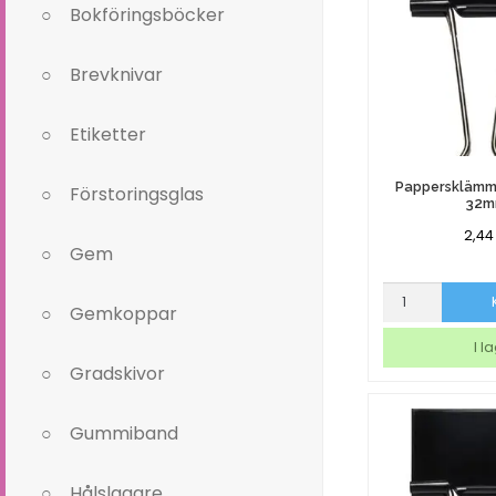
Bokföringsböcker
Brevknivar
Etiketter
Pappersklämm
Förstoringsglas
32
2,4
Gem
Pappersklämm
Gemkoppar
Fold
Back
I l
32mm
Gradskivor
mängd
Gummiband
Hålslagare