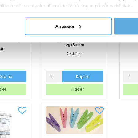
tillbaka ditt samtycke till cookie-förklaringen på vår webbplats.
y om vilka vi är, hur du kontaktar oss och på vilket sätt vi behan
Anpassa
 Maul Clip S
Pappersklämma Laurel
Pro
25x80mm
9
kr
24,94
kr
a
Pappersklämma
Provpå
Köp nu
Köp nu
Laurel
35mm
25x80mm
100/fp
ager
I lager
mängd
mängd