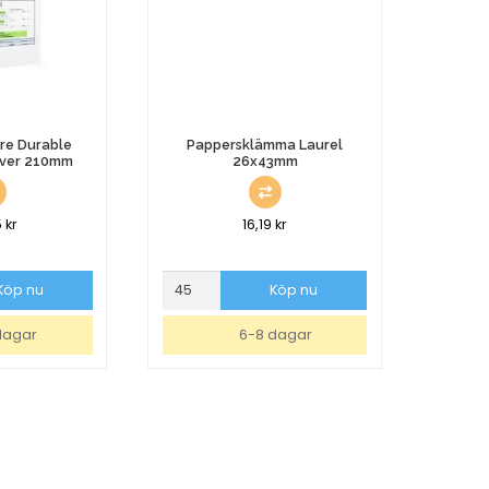
re Durable
Pappersklämma Laurel
lver 210mm
26x43mm
5
kr
16,19
kr
Pappersklämma
Köp nu
Köp nu
Laurel
26x43mm
dagar
6-8 dagar
mängd