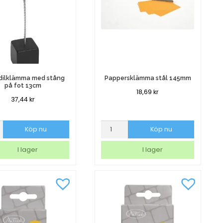
dilklämma med stång
Pappersklämma stål 145mm
på fot 13cm
18,69
kr
37,44
kr
ilklämma
Pappersklämma
Köp nu
Köp nu
stål
145mm
I lager
I lager
mängd