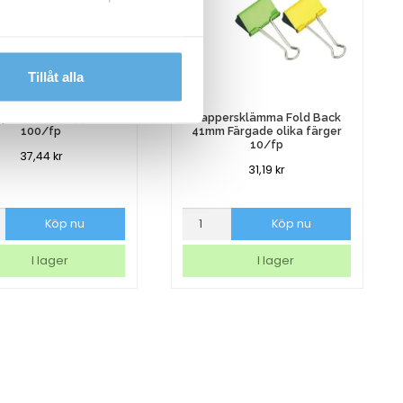
dlar personuppgifter.
Tillåt alla
vpåsklammer 35mm
Pappersklämma Fold Back
100/fp
41mm Färgade olika färger
10/fp
37,44
kr
31,19
kr
sklammer
Pappersklämma
Köp nu
Köp nu
Fold
Back
I lager
I lager
41mm
Färgade
olika
färger
10/fp
mängd