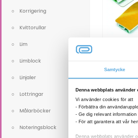
Korrigering
Kvittorullar
Lim
Pappersklämm
självhäftand
68,6
Limblock
Samtycke
Pappersklämm
Linjaler
Varioclip
självhäftande
I l
Denna webbplats använder 
vit
Lottringar
5/fp
Vi använder cookies för att
mängd
- Förbättra din användaruppl
Målarböcker
- Ge dig relevant information
- För att garantera att vår h
Noteringsblock
Denna webbplats använder oli