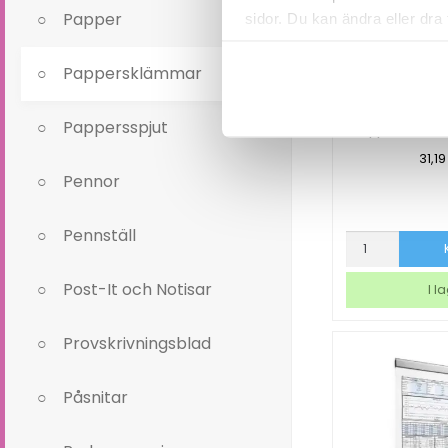
Papper
sidor. Du kan ändra eller dra 
Läs mer i vår integritetspolic
Pappersklämmar
Pappersspjut
Pappersklämma
31,1
Pennor
Pennställ
Pappersklämm
Maul
Clip
Post-It och Notisar
I l
S
mängd
Provskrivningsblad
Påsnitar