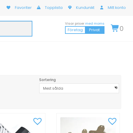
Favoriter
Topplista
Kundunikt
Mitt konto
Visar priser
med moms
0
Företag
Privat
Sortering