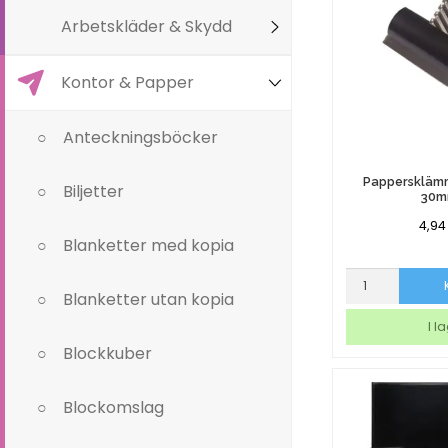
Arbetskläder & Skydd
Kontor & Papper
Anteckningsböcker
Papperskläm
Biljetter
30
4,9
Blanketter med kopia
Pappersklämm
Blanketter utan kopia
Bulldog
30mm
I l
mängd
Blockkuber
Blockomslag