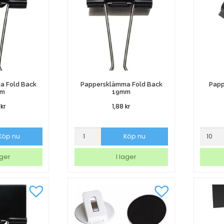
a Fold Back
Pappersklämma Fold Back
Papp
mm
19mm
4
kr
1,88
kr
a
Pappersklämma
Pappe
Köp nu
Köp nu
Fold
Bulldo
Back
70mm
ager
I lager
19mm
mängd
mängd