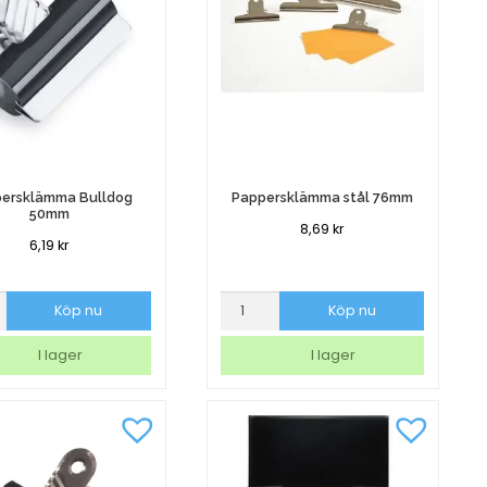
ersklämma Bulldog
Pappersklämma stål 76mm
50mm
8,69
kr
6,19
kr
rsklämma
Pappersklämma
Köp nu
Köp nu
g
stål
76mm
I lager
I lager
mängd