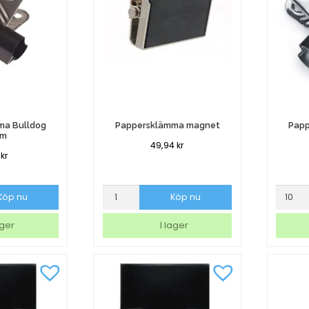
ma Bulldog
Pappersklämma magnet
Papp
mm
49,94
kr
4
kr
a
Pappersklämma
Pappe
Köp nu
Köp nu
magnet
Bulldo
mängd
50mm
ager
I lager
mängd