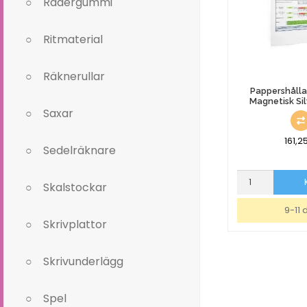
Radergummi
Ritmaterial
Räknerullar
Pappershålla
Magnetisk Si
Saxar
161,2
Sedelräknare
Pappershållare
Skalstockar
Durable
Magnetisk
9-11 
Silver
Skrivplattor
210mm
mängd
Skrivunderlägg
Spel