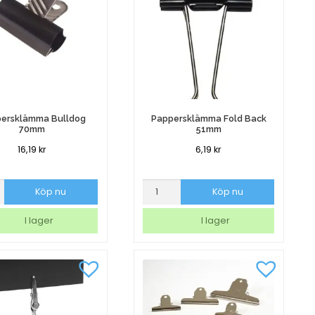
ersklämma Bulldog
Pappersklämma Fold Back
70mm
51mm
16,19
kr
6,19
kr
rsklämma
Pappersklämma
Köp nu
Köp nu
g
Fold
Back
I lager
I lager
51mm
mängd