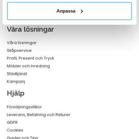
Miljö och Hållbarhet
vårt sortiment och hitta arbetskläder som passar din
personuppgifter.
Katalog
Anpassa
verksamhet och ger rätt förutsättningar för en trygg
Varumärken
och bekväm arbetsdag.
Våra lösningar
Våra lösningar
Skåpservice
Profil, Present och Tryck
Möbler och Inredning
Städtjänst
Kampanj
Hjälp
Försäljningsvillkor
Leverans, Betalning och Returer
GDPR
Cookies
Guider och Tips