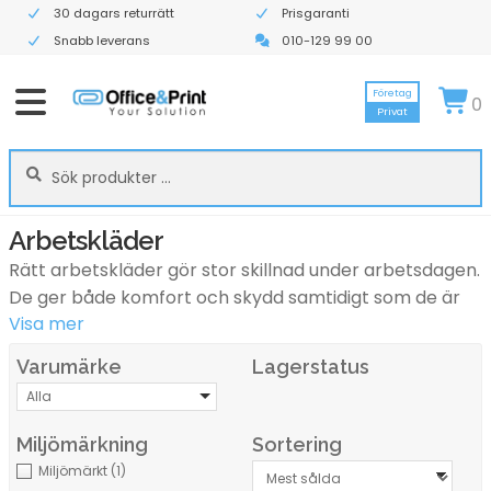
30 dagars returrätt
Prisgaranti
Snabb leverans
010-129 99 00
Företag
0
Privat
Sök
Sök
efter:
Arbetskläder
Rätt arbetskläder gör stor skillnad under arbetsdagen.
De ger både komfort och skydd samtidigt som de är
Visa mer
anpassade för olika arbetsmiljöer och arbetsuppgifter.
Oavsett om du arbetar inom bygg, industri, lager,
Varumärke
Lagerstatus
service eller andra yrken är det viktigt att välja
Alla
arbetskläder som är slitstarka, funktionella och
bekväma.
Miljömärkning
Sortering
Hos Office & Print hittar du arbetskläder för företag
Miljömärkt
(1)