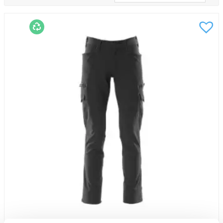
och verksamheter inom flera olika branscher. Vårt
sortiment omfattar plagg som passar både för daglig
användning och mer krävande arbetsmiljöer.
Välj arbetskläder efter dina behov
Olika arbetsuppgifter ställer olika krav på
arbetskläder. Därför är det viktigt att välja plagg som
passar både arbetsmiljön och årstiden. Praktiska
detaljer som fickor, förstärkta material och en
bekväm passform gör arbetet enklare samtidigt som
kläderna håller längre.
Genom att använda rätt arbetskläder får du ökad
rörelsefrihet, bättre komfort och plagg som klarar
dagligt slitage.