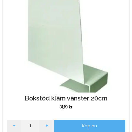
Bokstöd kläm vänster 20cm
31,19
kr
Bokstöd
-
+
Köp nu
kläm