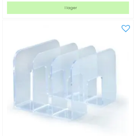
vänster
I lager
20cm
mängd