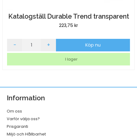
Katalogställ Durable Trend transparent
223,75
kr
Katalogställ
-
+
Köp nu
Durable
Trend
I lager
transparent
mängd
Information
Om oss
Varför välja oss?
Prisgaranti
Miljö och Hållbarhet