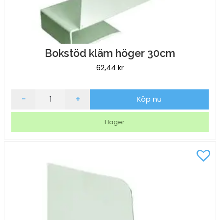
Bokstöd kläm höger 30cm
62,44
kr
Bokstöd
-
+
Köp nu
kläm
höger
I lager
30cm
mängd