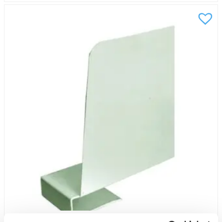
mängd
Bokstöd kläm höger 20cm