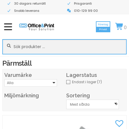
30 dagars returrätt
Prisgaranti
Snabb leverans
010-129 99 00
Företag
0
Privat
Sök
Sök
efter:
Pärmställ
Varumärke
Lagerstatus
Endast i lager
(7)
Alla
Miljömärkning
Sortering