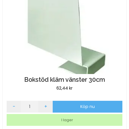
Bokstöd kläm vänster 30cm
62,44
kr
Bokstöd
-
+
Köp nu
kläm
vänster
I lager
30cm