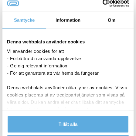
31,19
kr
Samtycke
Information
Om
Bokstöd
-
+
Köp nu
kläm
höger
I lager
Denna webbplats använder cookies
20cm
Vi använder cookies för att
mängd
- Förbättra din användarupplevelse
- Ge dig relevant information
- För att garantera att vår hemsida fungerar
Denna webbplats använder olika typer av cookies. Vissa
cookies placeras ut av tredjepartstjänster som visas på
våra sidor. Du kan ändra eller dra tillbaka ditt samtycke
till cookie-förklaringen på vår webbplats.
Läs mer i vår integritetspolicy om vilka vi är, hur du
Tillåt alla
kontaktar oss och på vilket sätt vi behandlar