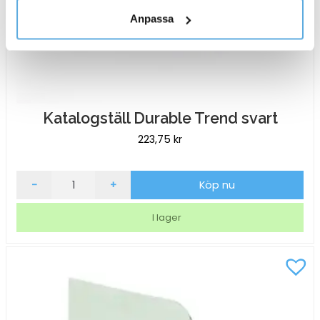
personuppgifter.
Anpassa
Katalogställ Durable Trend svart
223,75
kr
Katalogställ
-
+
Köp nu
Durable
Trend
I lager
svart
mängd