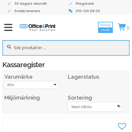
30 dagars returrätt
Prisgaranti
Snabb leverans
010-129 99 00
Företag
0
Privat
Sök
Sök
efter:
Kassaregister
Varumärke
Lagerstatus
Alla
Miljömärkning
Sortering