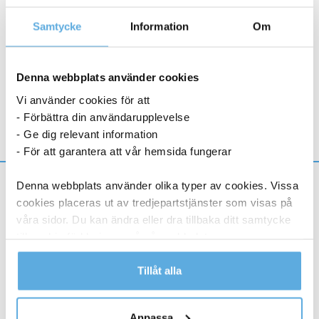
1 948,75
kr
Samtycke
Information
Om
Golvstativ
-
+
Köp nu
My
Denna webbplats använder cookies
Turn
6-8 dagar
Vi använder cookies för att
Till
- Förbättra din användarupplevelse
Dispenser
- Ge dig relevant information
Turn-
- För att garantera att vår hemsida fungerar
O-
Matic
Information
Denna webbplats använder olika typer av cookies. Vissa
D80
cookies placeras ut av tredjepartstjänster som visas på
mängd
Om oss
våra sidor. Du kan ändra eller dra tillbaka ditt samtycke
Varför välja oss?
till cookie-förklaringen på vår webbplats.
Prisgaranti
Läs mer i vår integritetspolicy om vilka vi är, hur du
Tillåt alla
Miljö och Hållbarhet
kontaktar oss och på vilket sätt vi behandlar
Katalog
personuppgifter.
Varumärken
Anpassa