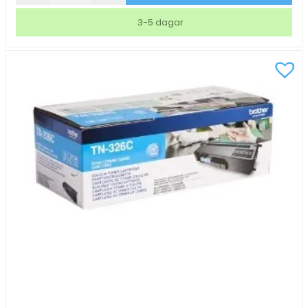
TN3600XL
3-5 dagar
6000
sidor
Svart
mängd