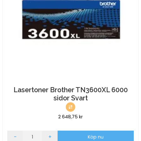
Lasertoner Brother TN3600XL 6000
sidor Svart
2 648,75
kr
Lasertoner
-
+
Köp nu
Brother