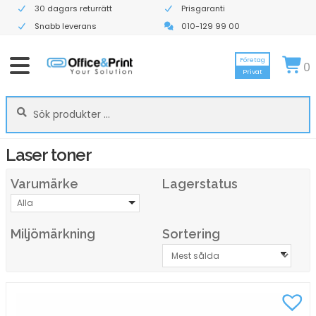
30 dagars returrätt
Prisgaranti
Snabb leverans
010-129 99 00
Företag
0
Privat
Sök
Sök
efter:
Laser toner
Varumärke
Lagerstatus
Alla
Miljömärkning
Sortering