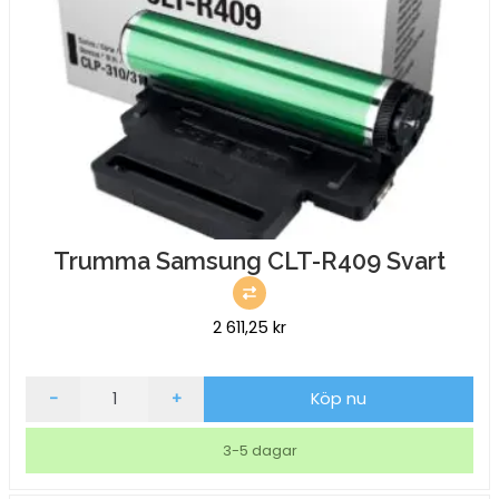
Trumma Samsung CLT-R409 Svart
2 611,25
kr
Trumma
-
+
Köp nu
Samsung
CLT-
3-5 dagar
R409
Svart