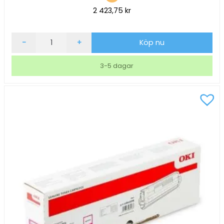
2 423,75
kr
OKI
-
+
Köp nu
MC783
15000
3-5 dagar
Sidor
Svart
mängd