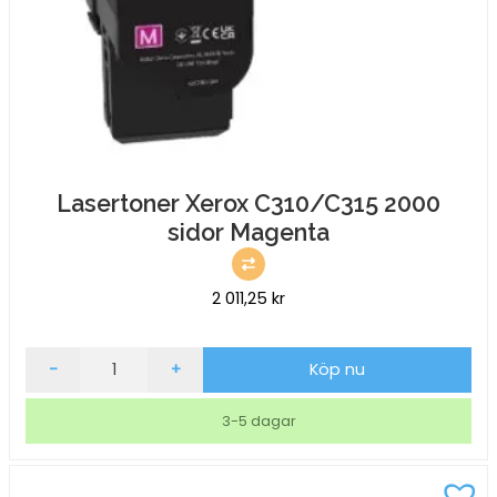
Lasertoner Xerox C310/C315 2000
sidor Magenta
2 011,25
kr
Lasertoner
-
+
Köp nu
Xerox
C310/C315
3-5 dagar
2000
sidor
Magenta