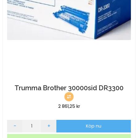
Trumma Brother 30000sid DR3300
2 861,25
kr
Trumma
-
+
Köp nu
Brother
30000sid