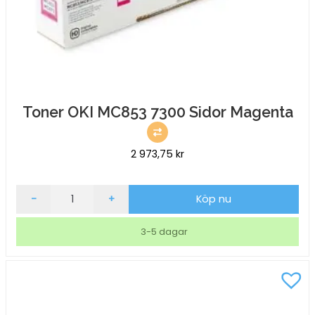
Toner OKI MC853 7300 Sidor Magenta
2 973,75
kr
Toner
-
+
Köp nu
OKI
MC853
3-5 dagar
7300
Sidor
Magenta
mängd