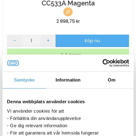
CC533A Magenta
2 898,75
kr
Lasertoner
-
+
Köp nu
HP
304A
3-5 dagar
2800
Sidor
CC533A
Magenta
Samtycke
Information
Om
mängd
Denna webbplats använder cookies
Vi använder cookies för att
- Förbättra din användarupplevelse
- Ge dig relevant information
- För att garantera att vår hemsida fungerar