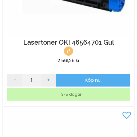
Lasertoner OKI 46564701 Gul
2 561,25
kr
Lasertoner
-
+
Köp nu
OKI
46564701
3-5 dagar
Gul
mängd