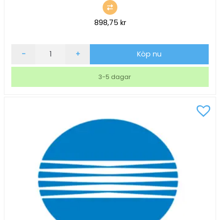
898,75
kr
Lasertoner
-
+
Köp nu
Konica
Minolta
3-5 dagar
9000sid
TNP81Y
Gul
mängd