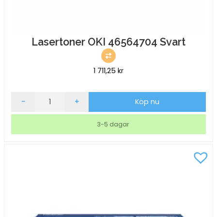
Lasertoner OKI 46564704 Svart
1 711,25
kr
Lasertoner
-
+
Köp nu
OKI
46564704
3-5 dagar
Svart
mängd