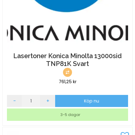
Lasertoner Konica Minolta 13000sid
TNP81K Svart
761,25
kr
Lasertoner
-
+
Köp nu
Konica
Minolta
3-5 dagar
13000sid
TNP81K
Svart