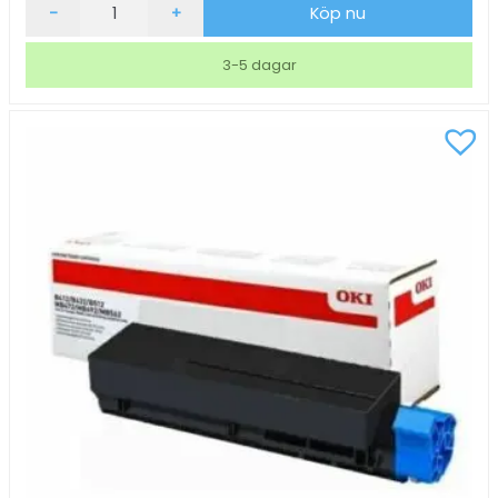
Lasertoner
-
+
Köp nu
OKI
46564703
3-5 dagar
Cyan
mängd