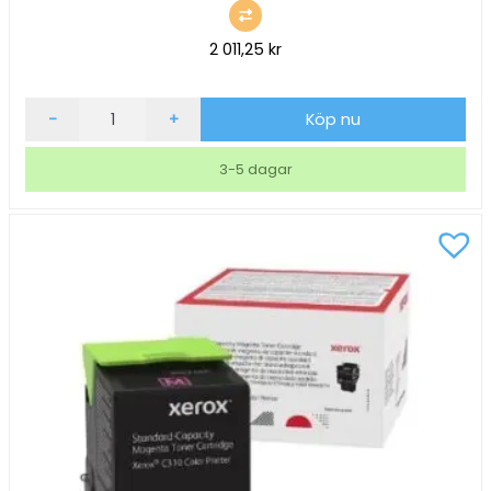
2 011,25
kr
Lasertoner
-
+
Köp nu
Xerox
C310/C315
3-5 dagar
2000
sidor
Gul
mängd