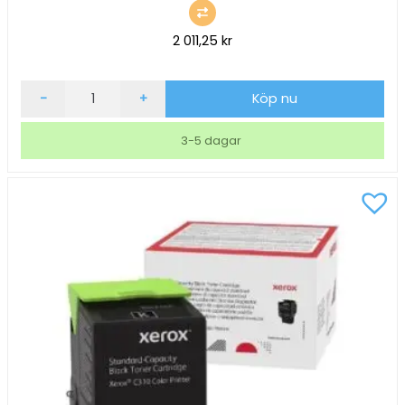
2 011,25
kr
Lasertoner
-
+
Köp nu
Xerox
C310/C315
3-5 dagar
2000
sidor
Cyan
mängd