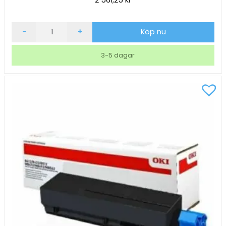
Lasertoner
-
+
Köp nu
OKI
46564702
3-5 dagar
Magenta
mängd