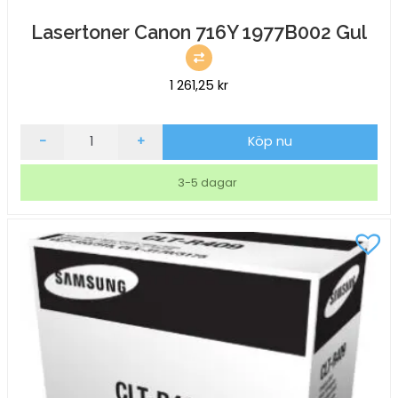
Lasertoner Canon 716Y 1977B002 Gul
1 261,25
kr
Lasertoner
-
+
Köp nu
Canon
716Y
3-5 dagar
1977B002
Gul
mängd