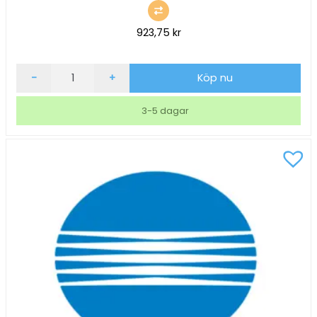
923,75
kr
Lasertoner
-
+
Köp nu
Konica
Minolta
3-5 dagar
9000sid
TNP81C
Cyan
mängd