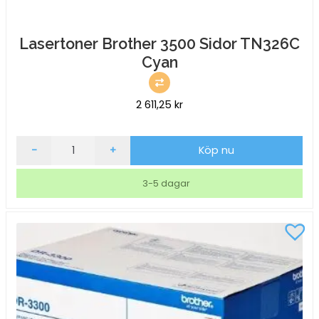
Lasertoner Brother 3500 Sidor TN326C
Cyan
2 611,25
kr
Lasertoner
-
+
Köp nu
Brother
3500
3-5 dagar
Sidor
TN326C
Cyan
mängd