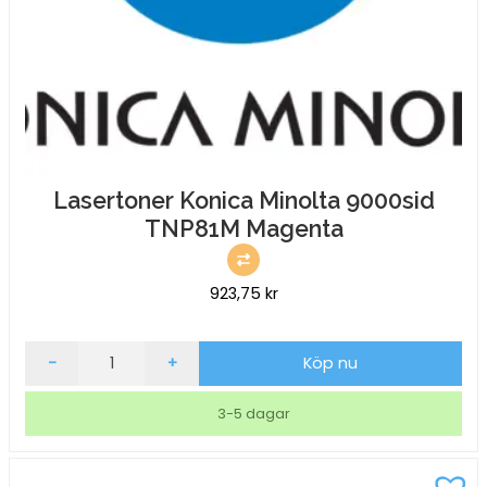
Lasertoner Konica Minolta 9000sid
TNP81M Magenta
923,75
kr
Lasertoner
-
+
Köp nu
Konica
Minolta
3-5 dagar
9000sid
TNP81M
Magenta