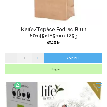
Kaffe/Tepåse Fodrad Brun
80x45x185mm 125g
911,25
kr
Kaffe/Tepåse
-
+
Köp nu
Fodrad
Brun
I lager
80x45x185mm
125g
mängd