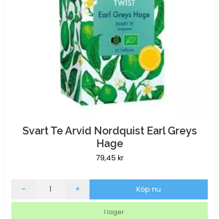
Svart Te Arvid Nordquist Earl Greys
Hage
79,45
kr
Svart
-
+
Köp nu
Te
Arvid
I lager
Nordquist