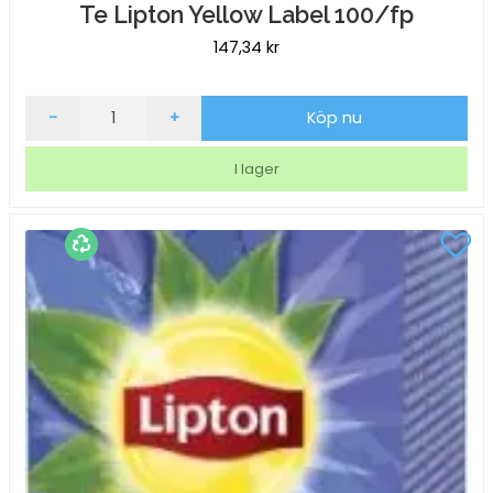
Te Lipton Yellow Label 100/fp
147,34
kr
Te
-
+
Köp nu
Lipton
Yellow
I lager
Label
100/fp
mängd