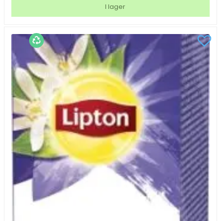
Energise
I lager
Earl
Grey
100/fp
mängd