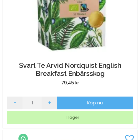
Svart Te Arvid Nordquist English
Breakfast Enbärsskog
79,45
kr
Svart
-
+
Köp nu
Te
Arvid
I lager
Nordquist
English
Breakfast