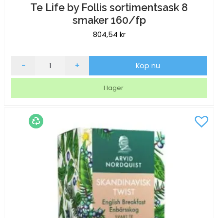
Te Life by Follis sortimentsask 8
smaker 160/fp
804,54
kr
Te
-
+
Köp nu
Life
by
I lager
Follis
sortimentsask
8
smaker
160/fp
mängd