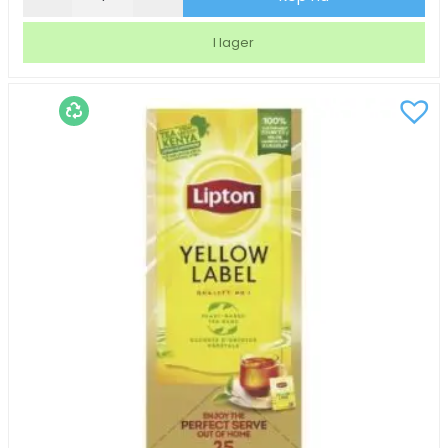
Lipton
Green
I lager
Citrus
25/fp
mängd