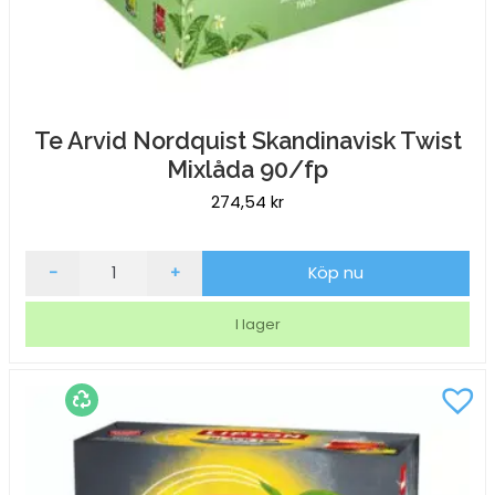
Te Arvid Nordquist Skandinavisk Twist
Mixlåda 90/fp
274,54
kr
Te
-
+
Köp nu
Arvid
Nordquist
I lager
Skandinavisk
Twist
Mixlåda
90/fp
mängd