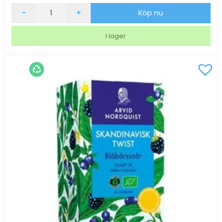
Te
-
+
Köp nu
Lipton
English
I lager
Breakfast
25/fp
mängd