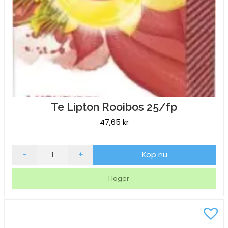
Te Lipton Rooibos 25/fp
47,65
kr
Te
-
+
Köp nu
Lipton
Rooibos
I lager
25/fp
mängd