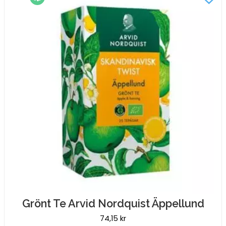
Enbärsskog
mängd
Grönt Te Arvid Nordquist Äppellund
74,15
kr