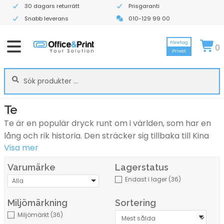
30 dagars returrätt
Prisgaranti
Snabb leverans
010-129 99 00
Företag
0
Privat
Sök
Sök
efter:
Te
Te är en populär dryck runt om i världen, som har en
lång och rik historia. Den sträcker sig tillbaka till Kina
Visa mer
på 200-talet f.Kr. Sedan dess har te blivit en av de
mest omtyckta dryckerna i världen. Det finns i många
Varumärke
Lagerstatus
olika varianter och smaker.
Endast i lager
(36)
Alla
Te är en dryck som bryggs av torkade blad från
tebusken, Camellia sinensis. Det finns många olika
Miljömärkning
Sortering
sorters te som exempelvis grönt-, svart-, chai-, vitt-
Miljömärkt
(36)