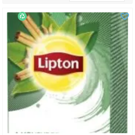
och Oolong-te. Alla har olika smaker och
hälsofördelar. Drycken kan också smaksättas med
olika örter, frukter och kryddor för att ge det extra
smak.
En av de stora fördelarna är dess höga halt av
antioxidanter och polyfenoler. De bidrar till att minska
risken för vissa sjukdomar såsom hjärtsjukdomar,
diabetes och cancer. Te har också en lugnande effekt
på kroppen, vilket kan bidra till att minska stress och
ångest.
Det är en mångsidig dryck som kan drickas varm eller
kall. Den kan även användas i matlagning och bakning
för att ge extra smak. Olika tevarianter kan ha olika
bryggningsmetoder därför är det viktigt att följa rätt
instruktioner för att få ut det bästa av teet.
Hos oss hittar du te ifrån populära varumärken som till
exempel Lipton, Life, Arvid Nordquist. Du hittar även