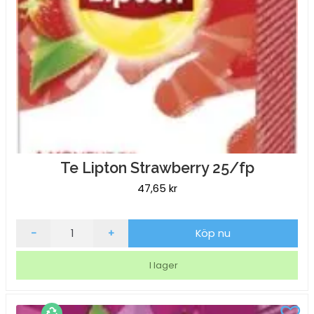
Te Lipton Strawberry 25/fp
47,65
kr
Te
-
+
Köp nu
Lipton
Strawberry
I lager
25/fp
mängd