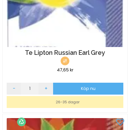
Te Lipton Russian Earl Grey
47,65
kr
Te
-
+
Köp nu
Lipton
Russian
26-35 dagar
Earl
Grey
mängd