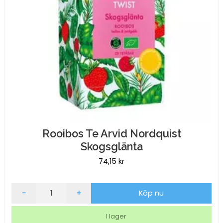
Rooibos Te Arvid Nordquist
Skogsglänta
74,15
kr
Rooibos
-
+
Köp nu
Te
Arvid
I lager
Nordquist