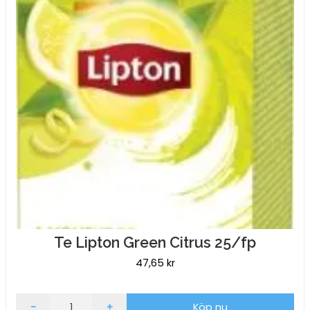
Te Lipton Green Citrus 25/fp
47,65
kr
Te
-
+
Köp nu