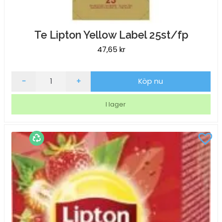
Te Lipton Yellow Label 25st/fp
47,65
kr
Te
-
+
Köp nu
Lipton
Yellow
I lager
Label
25st/fp
mängd