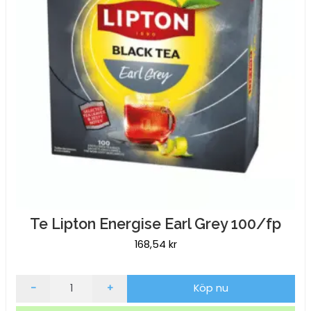
Te Lipton Energise Earl Grey 100/fp
168,54
kr
Te
-
+
Köp nu
Lipton