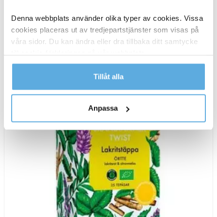
Te
-
+
Köp nu
Dilmah
Denna webbplats använder olika typer av cookies. Vissa
Infusion
cookies placeras ut av tredjepartstjänster som visas på
I lager
Örtte
våra sidor. Du kan ändra eller dra tillbaka ditt samtycke
mängd
till cookie-förklaringen på vår webbplats.
Läs mer i vår integritetspolicy om vilka vi är, hur du
Tillåt alla
kontaktar oss och på vilket sätt vi behandlar
personuppgifter.
Anpassa