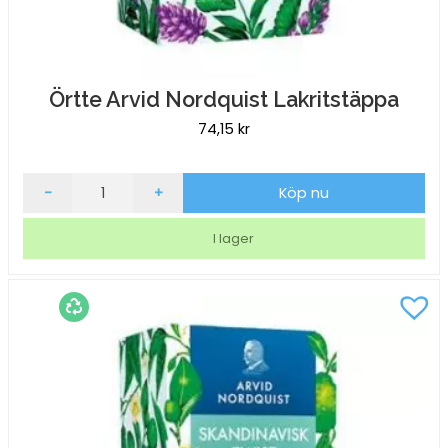
Örtte Arvid Nordquist Lakritstäppa
74,15
kr
Örtte
-
+
Köp nu
Arvid
Nordquist
I lager
Lakritstäppa
mängd