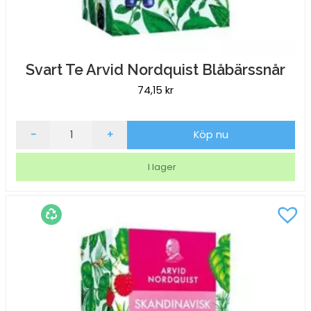
Svart Te Arvid Nordquist Blåbärssnår
74,15
kr
Svart
-
+
Köp nu
Te
Arvid
I lager
Nordquist
Blåbärssnår
mängd