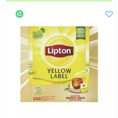
Earl
Greys
Hage
mängd