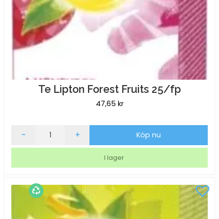
Te Lipton Forest Fruits 25/fp
47,65
kr
Te
-
+
Köp nu
Lipton
Forest
I lager
Fruits
25/fp
mängd