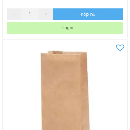
Grönt
-
+
Köp nu
Te
Arvid
I lager
Nordquist
Äppellund
mängd