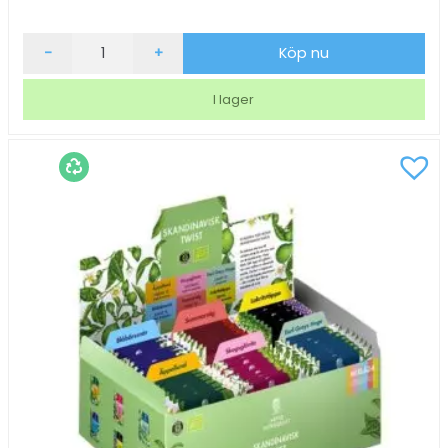
Te
-
+
Köp nu
Lipton
Blackcurrant
I lager
25/fp
mängd