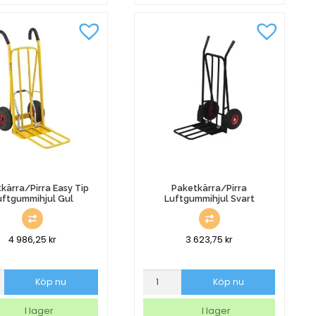
Broms
0x46cm
Belastning
150kg
mängd
kärra/Pirra Easy Tip
Paketkärra/Pirra
uftgummihjul Gul
Luftgummihjul Svart
4 986,25
kr
3 623,75
kr
rra/Pirra
Paketkärra/Pirra
Köp nu
Köp nu
Luftgummihjul
Svart
I lager
I lager