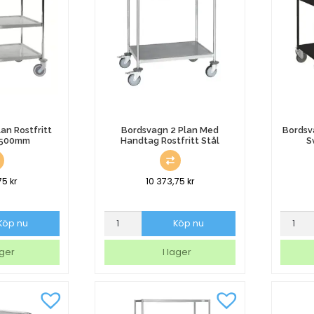
an Rostfritt
Bordsvagn 2 Plan Med
Bordsv
x500mm
Handtag Rostfritt Stål
S
75
kr
10 373,75
kr
Bordsvagn
Bordsv
Köp nu
Köp nu
2
2
Plan
Plan
ager
I lager
Med
Med
Handtag
Broms
Rostfritt
Svart
Stål
900x4