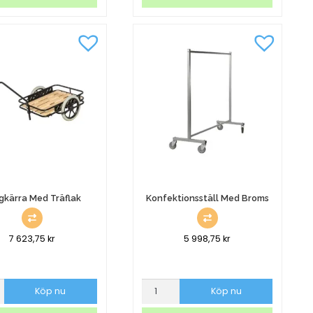
mihjul
mängd
gkärra Med Träflak
Konfektionsställ Med Broms
7 623,75
kr
5 998,75
kr
rra
Konfektionsställ
Köp nu
Köp nu
Med
Broms