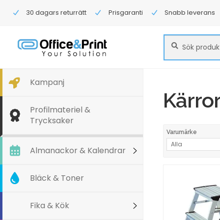
30 dagars returrätt
Prisgaranti
Snabb leverans
Sök
Sök
efter:
Kampanj
Kärro
Profilmateriel &
Trycksaker
Varumärke
Alla
Almanackor & Kalendrar
Bläck & Toner
Fika & Kök