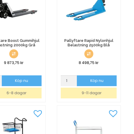
tare Boost Gummihjul
Pallyftare Rapid Nylonhjul
astning 2000kg Grå
Belastning 2500kg Blå
9 873,75
kr
8 498,75
kr
re
Pallyftare
Köp nu
Köp nu
Rapid
jul
Nylonhjul
6-8 dagar
9-11 dagar
ing
Belastning
2500kg
Blå
mängd