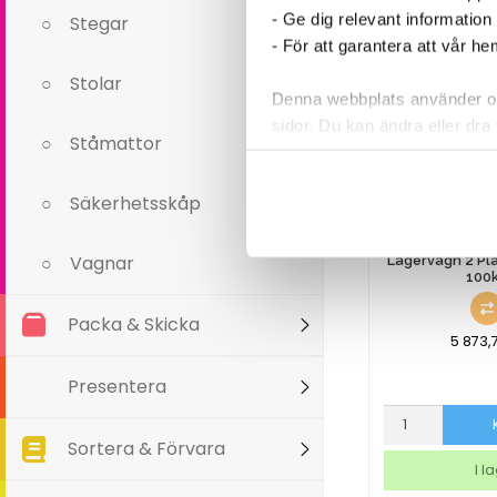
Stål
- Ge dig relevant information
Stegar
mängd
- För att garantera att vår h
Stolar
Denna webbplats använder oli
sidor. Du kan ändra eller dra 
Ståmattor
Läs mer i vår integritetspolic
Säkerhetsskåp
Vagnar
Lagervagn 2 Pl
100
Packa & Skicka
5 873,
Presentera
Lagervagn
2
Sortera & Förvara
Plan
I l
Belastning