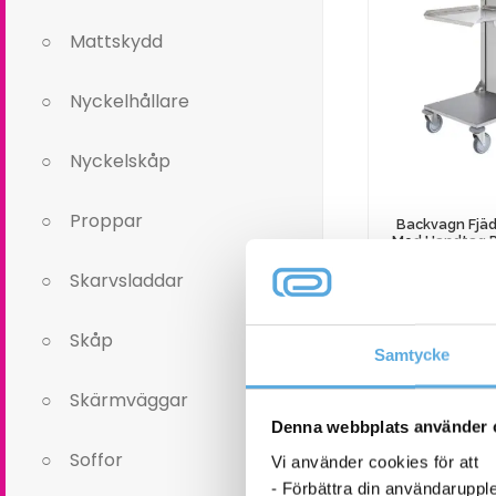
Mattskydd
Nyckelhållare
Nyckelskåp
Proppar
Backvagn Fjäd
Med Handtag Ro
Skarvsladdar
23 373
Skåp
Samtycke
Backvagn
Skärmväggar
Fjädrande
Hylla
Denna webbplats använder 
I l
Med
Soffor
Vi använder cookies för att
Handtag
- Förbättra din användaruppl
Rostfritt