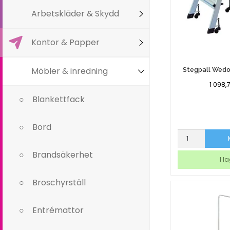
Arbetskläder & Skydd
Kontor & Papper
Möbler & inredning
Stegpall Wed
1 098,
Blankettfack
Bord
Stegpall
Wedo
Brandsäkerhet
Wedomobil
I l
mängd
Broschyrställ
Entrémattor