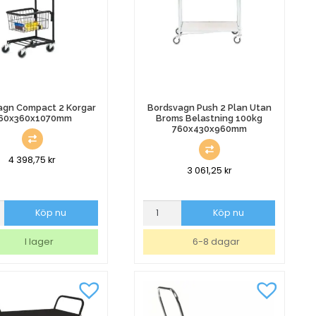
agn Compact 2 Korgar
Bordsvagn Push 2 Plan Utan
60x360x1070mm
Broms Belastning 100kg
760x430x960mm
4 398,75
kr
3 061,25
kr
agn
Bordsvagn
Köp nu
Köp nu
ct
Push
2
I lager
6-8 dagar
Plan
0x1070mm
Utan
Broms
Belastning
100kg