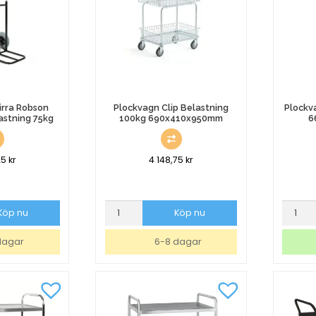
irra Robson
Plockvagn Clip Belastning
Plockv
astning 75kg
100kg 690x410x950mm
6
25
kr
4 148,75
kr
a
Plockvagn
Plockv
Köp nu
Köp nu
Clip
Compa
Belastning
2
dagar
6-8 dagar
100kg
Korgar
690x410x950mm
660x36
mängd
mängd