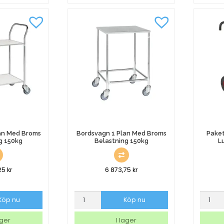
Blå
200x10
mängd
an Med Broms
Bordsvagn 1 Plan Med Broms
Paket
g 150kg
Belastning 150kg
L
,25
kr
6 873,75
kr
Bordsvagn
Paketkä
Köp nu
Köp nu
1
Easy
Plan
Tip
ager
I lager