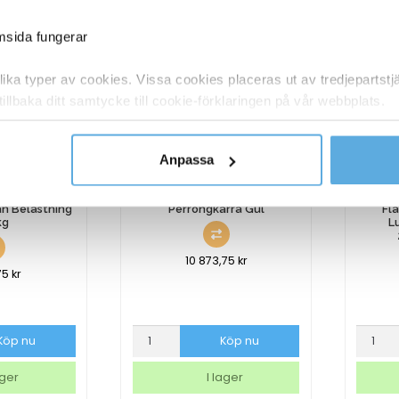
Rostfritt
Belastn
Stål
150kg
emsida fungerar
mängd
mängd
ka typer av cookies. Vissa cookies placeras ut av tredjepartst
tillbaka ditt samtycke till cookie-förklaringen på vår webbplats.
y om vilka vi är, hur du kontaktar oss och på vilket sätt vi behan
Anpassa
an Belastning
Perrongkärra Gul
Fl
kg
L
10 873,75
kr
75
kr
Perrongkärra
Flakva
Köp nu
Köp nu
Gul
Med
mängd
Broms
ager
I lager
Luftgum