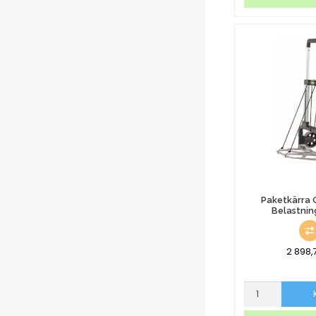
Med
Broms
Belastning
150kg
mängd
Paketkärra 
Belastnin
2 898,
Paketkärra
Gummihjul
Belastning