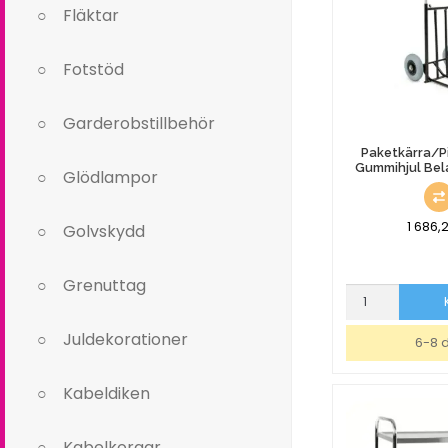
Fläktar
Fotstöd
Garderobstillbehör
Paketkärra/P
Gummihjul Bel
Glödlampor
1 686,
Golvskydd
Grenuttag
Paketkärra/Pirr
Robson
Gummihjul
Juldekorationer
6-8 
Belastning
75kg
Kabeldiken
mängd
Kabelkorgar