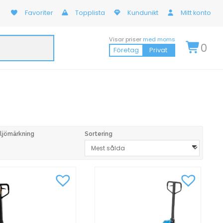
Favoriter
Topplista
Kundunikt
Mitt konto
Visar priser
med moms
0
Företag
Privat
ljömärkning
Sortering