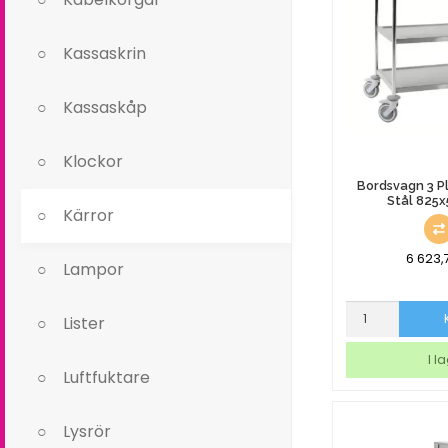
Kassaskrin
Kassaskåp
Klockor
Bordsvagn 3 Pl
Stål 825
Kärror
6 623,
Lampor
Bordsvagn
Lister
3
Plan
I l
Rostfritt
Luftfuktare
Stål
825x500mm
Lysrör
mängd