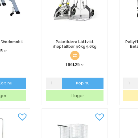
o Wedomobil
Paketkärra Lättvikt
Pallyf
ihopfällbar 90kg 5,6kg
Bel
75
kr
1 661,25
kr
Paketkärra
Pallyfta
Köp nu
Köp nu
Lättvikt
Boost
ihopfällbar
Gummih
ager
I lager
90kg
Belastn
5,6kg
2000kg
mängd
Grå
mängd