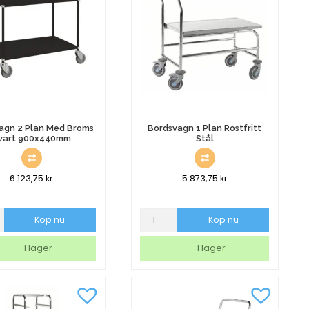
760x430x960mm
mängd
agn 2 Plan Med Broms
Bordsvagn 1 Plan Rostfritt
vart 900x440mm
Stål
6 123,75
kr
5 873,75
kr
agn
Bordsvagn
Köp nu
Köp nu
1
Plan
I lager
I lager
Rostfritt
Stål
mängd
40mm