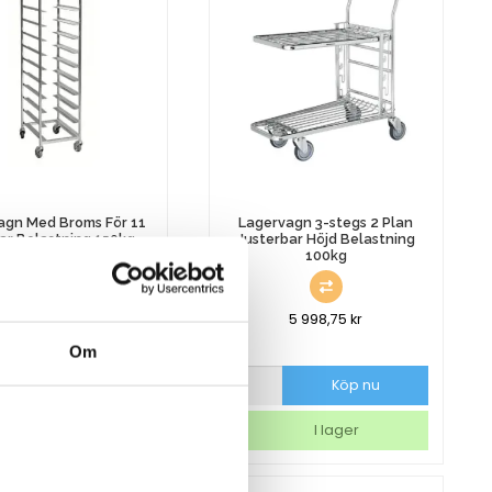
agn Med Broms För 11
Lagervagn 3-stegs 2 Plan
ar Belastning 150kg
Justerbar Höjd Belastning
100kg
7 373,75
kr
5 998,75
kr
Om
gn
Lagervagn
Köp nu
Köp nu
3-
stegs
I lager
I lager
2
Plan
Justerbar