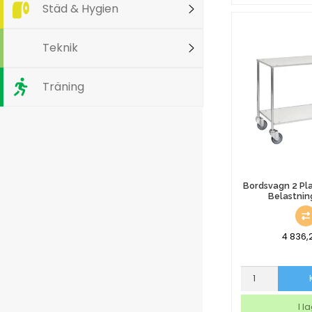
100kg
Städ & Hygien
mängd
Teknik
Träning
Bordsvagn 2 Pl
Belastnin
4 836
Bordsvagn
2
Plan
I l