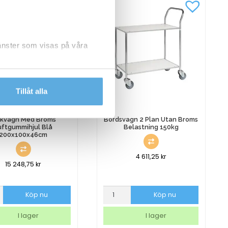
ing
Höjd
Belastning
100kg
mängd
jänster som visas på våra
dlar personuppgifter.
Tillåt alla
akvagn Med Broms
Bordsvagn 2 Plan Utan Broms
uftgummihjul Blå
Belastning 150kg
200x100x46cm
4 611,25
kr
15 248,75
kr
gn
Bordsvagn
Köp nu
Köp nu
2
Plan
I lager
I lager
mihjul
Utan