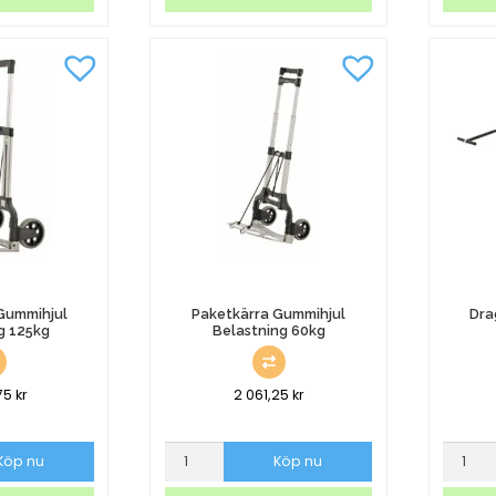
Med
Luftgum
Broms
Gul
Belastning
mängd
150kg
mängd
Gummihjul
Paketkärra Gummihjul
Dra
g 125kg
Belastning 60kg
75
kr
2 061,25
kr
Paketkärra
Dragkä
Köp nu
Köp nu
Gummihjul
Med
Belastning
Träflak