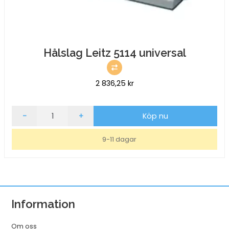
Hålslag Leitz 5114 universal
2 836,25
kr
Hålslag
-
+
Köp nu
Leitz
5114
9-11 dagar
universal
mängd
Information
Om oss