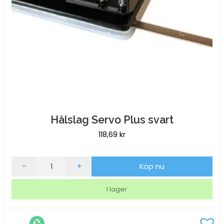
Hålslag Servo Plus svart
118,69
kr
Hålslag
-
+
Köp nu
Servo
Plus
I lager
svart
mängd