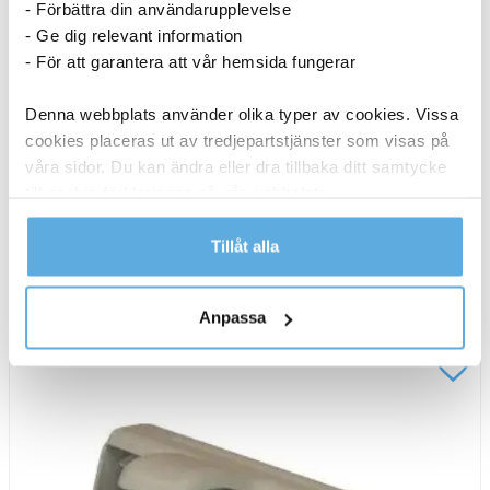
- Förbättra din användarupplevelse
- Ge dig relevant information
- För att garantera att vår hemsida fungerar
Denna webbplats använder olika typer av cookies. Vissa
Hålslag AO svart
cookies placeras ut av tredjepartstjänster som visas på
våra sidor. Du kan ändra eller dra tillbaka ditt samtycke
68,69
kr
till cookie-förklaringen på vår webbplats.
Hålslag
-
+
Köp nu
Läs mer i vår integritetspolicy om vilka vi är, hur du
Tillåt alla
AO
kontaktar oss och på vilket sätt vi behandlar
svart
I lager
personuppgifter.
mängd
Anpassa