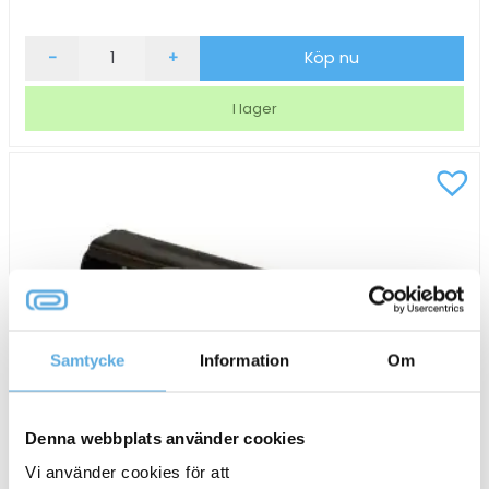
EU-
-
+
Köp nu
hålslag
Rapesco
I lager
Eco
2
hål
svart
mängd
Samtycke
Information
Om
Denna webbplats använder cookies
Vi använder cookies för att