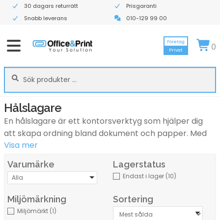
30 dagars returrätt
Prisgaranti
Snabb leverans
010-129 99 00
Företag
0
Privat
Sök
Sök
efter:
Hålslagare
En hålslagare är ett kontorsverktyg som hjälper dig
att skapa ordning bland dokument och papper. Med
Visa mer
en hålslagare kan du snabbt och enkelt göra hål i
papper för att samla dokument i pärmar, mappar och
Varumärke
Lagerstatus
arkiveringssystem.
Endast i lager
(10)
Alla
Hos Office & Print hittar du hålslagare för företag,
kontor, skolor och hemmakontor. Vi erbjuder praktiska
Miljömärkning
Sortering
och hållbara modeller som gör det enkelt att
Miljömärkt
(1)