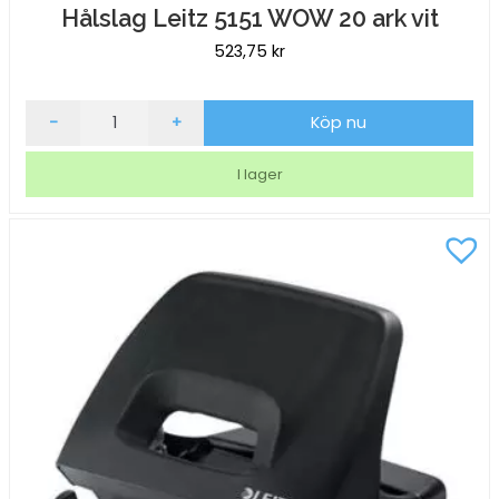
Hålslag Leitz 5151 WOW 20 ark vit
523,75
kr
Hålslag
-
+
Köp nu
Leitz
5151
I lager
WOW
20
ark
vit
mängd