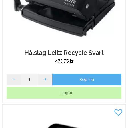
Hålslag Leitz Recycle Svart
473,75
kr
Hålslag
-
+
Köp nu
Leitz
Recycle
I lager
Svart
mängd