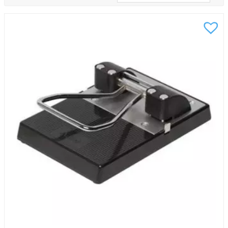
organisera viktiga dokument och skapa en effektiv
arbetsmiljö.
Köp hålslagare för en enklare vardag
Trots sin enkla funktion är hålslaget ett av de mest
använda verktygen på många arbetsplatser. När
dokument behöver sparas, sorteras eller arkiveras är
en pålitlig hålslagare ett viktigt hjälpmedel.
Med rätt hålslag blir det enkelt att:
Organisera dokument i pärmar
Skapa struktur i arkiveringen
Förbereda papper inför möten och
administration
Hålla ordning på viktiga handlingar
En bra hålslagare ska vara enkel att använda, ge