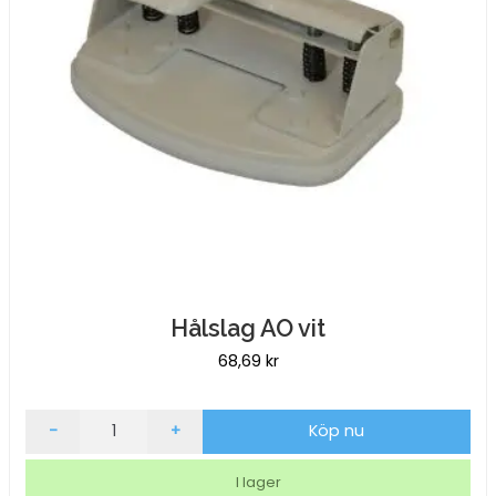
Hålslag AO vit
68,69
kr
Hålslag
-
+
Köp nu
AO
vit
I lager