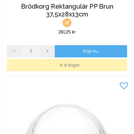
Brödkorg Rektangulär PP Brun
37,5x28x13cm
261,25
kr
Brödkorg
-
+
Köp nu
Rektangulär
PP
6-8 dagar
Brun
37,5x28x13cm
mängd