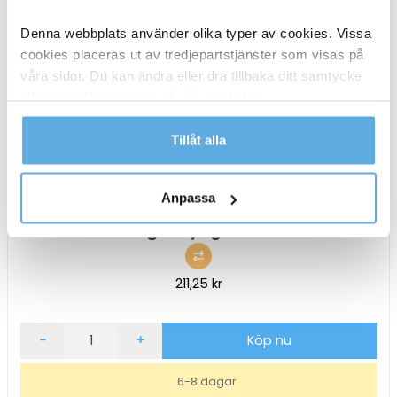
Denna webbplats använder olika typer av cookies. Vissa
cookies placeras ut av tredjepartstjänster som visas på
våra sidor. Du kan ändra eller dra tillbaka ditt samtycke
till cookie-förklaringen på vår webbplats.
Läs mer i vår integritetspolicy om vilka vi är, hur du
Tillåt alla
kontaktar oss och på vilket sätt vi behandlar
personuppgifter.
Anpassa
Brödkorg Rektangulär PP Svart
36x27x9cm
211,25
kr
Brödkorg
-
+
Köp nu
Rektangulär
PP
6-8 dagar
Svart