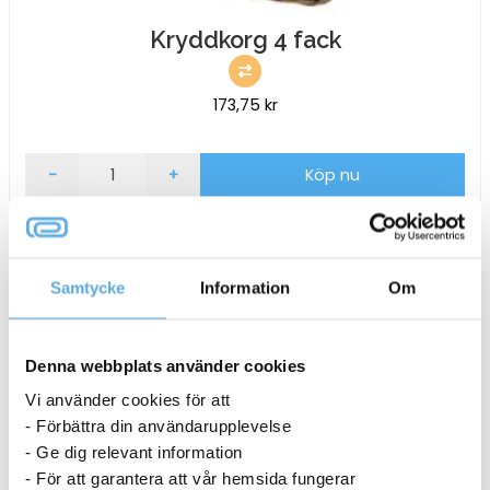
Kryddkorg 4 fack
173,75
kr
Kryddkorg
-
+
Köp nu
4
fack
6-8 dagar
mängd
Samtycke
Information
Om
Denna webbplats använder cookies
Vi använder cookies för att
- Förbättra din användarupplevelse
- Ge dig relevant information
- För att garantera att vår hemsida fungerar