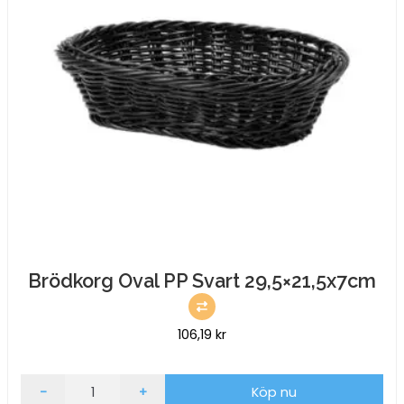
Brödkorg Oval PP Svart 29,5×21,5x7cm
106,19
kr
Brödkorg
-
+
Köp nu
Oval