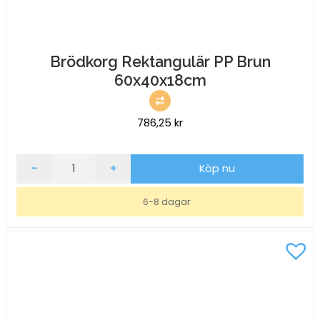
Brödkorg Rektangulär PP Brun
60x40x18cm
786,25
kr
Brödkorg
-
+
Köp nu
Rektangulär
PP
6-8 dagar
Brun
60x40x18cm
mängd