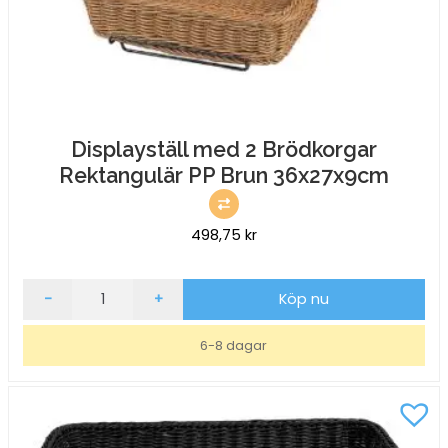
Displayställ med 2 Brödkorgar
Rektangulär PP Brun 36x27x9cm
498,75
kr
Displayställ
-
+
Köp nu
med
2
6-8 dagar
Brödkorgar
Rektangulär
PP
Brun