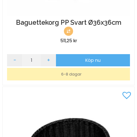
Baguettekorg PP Svart Ø36x36cm
511,25
kr
Baguettekorg
-
+
Köp nu
PP
Svart
6-8 dagar
Ø36x36cm
mängd