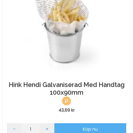
Hink Hendi Galvaniserad Med Handtag
100x90mm
43,69
kr
Hink
-
+
Köp nu