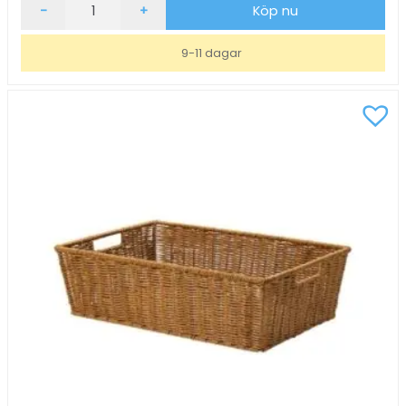
Brödkorg
-
+
Köp nu
Oval
Rostfritt
9-11 dagar
26,5x18,5cm
mängd