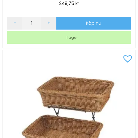
248,75
kr
Brödkorg
-
+
Köp nu
Rektangulär
Svart
I lager
31x21cm
mängd