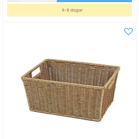
PP
6-8 dagar
Svart
29,5x21,5x7cm
mängd