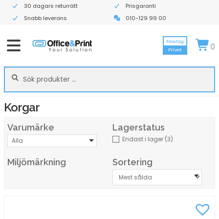
30 dagars returrätt
Prisgaranti
Snabb leverans
010-129 99 00
Företag
0
Privat
Sök
Sök
efter:
Korgar
Varumärke
Lagerstatus
Endast i lager
(3)
Alla
Miljömärkning
Sortering