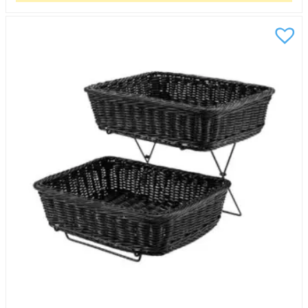
36x27x9cm
mängd