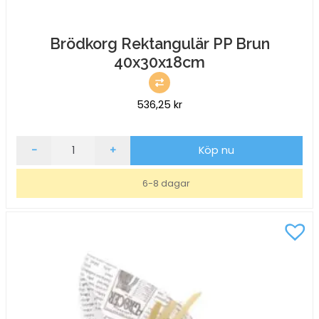
Brödkorg Rektangulär PP Brun
40x30x18cm
536,25
kr
Brödkorg
-
+
Köp nu
Rektangulär
PP
6-8 dagar
Brun
40x30x18cm
mängd