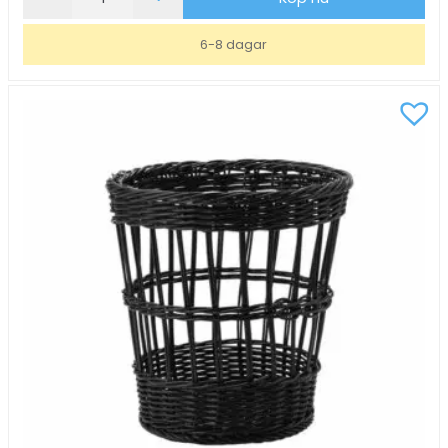
Rektangulär
Pil
6-8 dagar
30x20cm
mängd