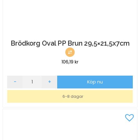
Brödkorg Oval PP Brun 29,5×21,5x7cm
106,19
kr
Brödkorg
-
+
Köp nu
Oval
PP
6-8 dagar
Brun
29,5x21,5x7cm
mängd