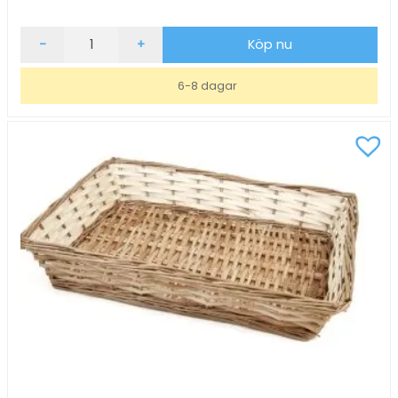
Brödkorg
-
+
Köp nu
53x32,5cm
Svart
6-8 dagar
mängd