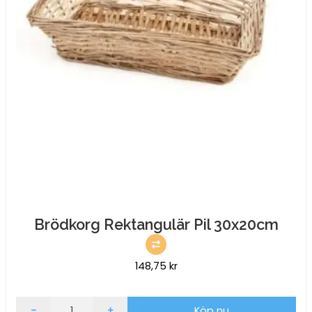
Brödkorg Rektangulär Pil 30x20cm
148,75
kr
Brödkorg
-
+
Köp nu