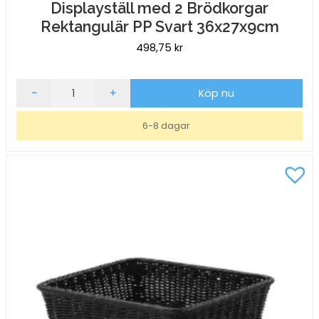
Displayställ med 2 Brödkorgar
Rektangulär PP Svart 36x27x9cm
498,75
kr
Displayställ
-
+
Köp nu
med
2
6-8 dagar
Brödkorgar
Rektangulär
PP
Svart
36x27x9cm
mängd