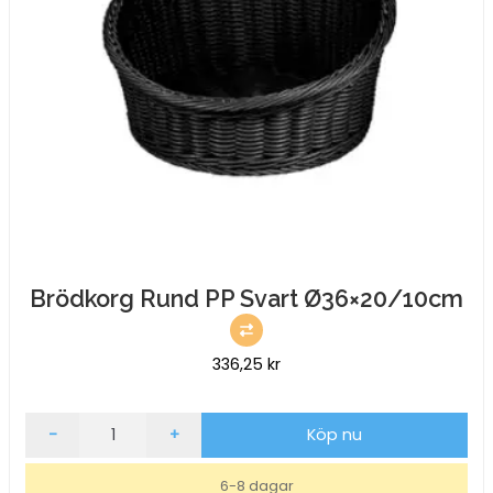
Brödkorg Rund PP Svart Ø36×20/10cm
336,25
kr
Brödkorg
-
+
Köp nu
Rund
PP
6-8 dagar