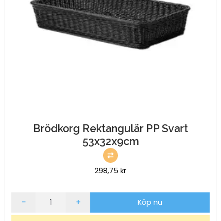
Brödkorg Rektangulär PP Svart
53x32x9cm
298,75
kr
Brödkorg
-
+
Köp nu
Rektangulär
PP