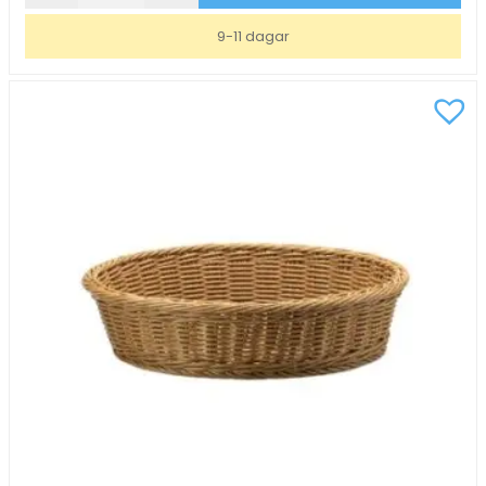
Hendi
Galvaniserad
9-11 dagar
Med
Handtag
100x90mm
mängd