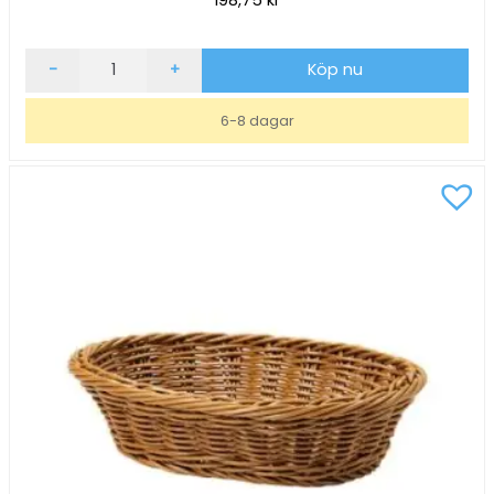
Brödkorg
-
+
Köp nu
Oval
Rostfritt
6-8 dagar
24x16cm
mängd