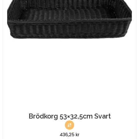
36x27x9cm
mängd
Brödkorg 53×32,5cm Svart
436,25
kr