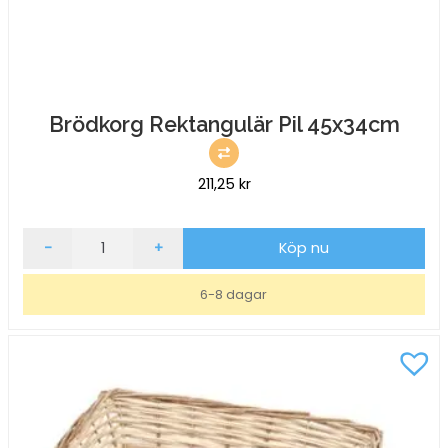
Brödkorg Rektangulär Pil 45x34cm
211,25
kr
Brödkorg
-
+
Köp nu
Rektangulär
Pil
6-8 dagar
45x34cm
mängd