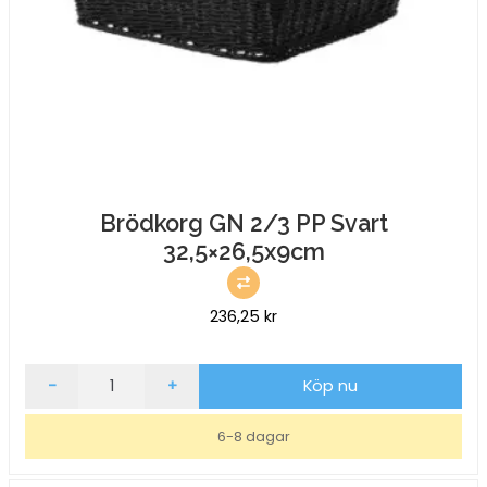
Brödkorg GN 2/3 PP Svart
32,5×26,5x9cm
236,25
kr
Brödkorg
-
+
Köp nu
GN
2/3
6-8 dagar
PP
Svart