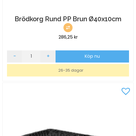
Brödkorg Rund PP Brun Ø40x10cm
286,25
kr
Brödkorg
-
+
Köp nu
Rund
PP
26-35 dagar
Brun
Ø40x10cm
mängd