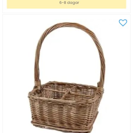
6-8 dagar
Svart
53x32x9cm
mängd