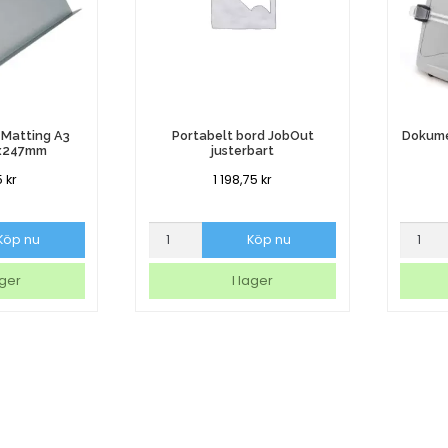
 Matting A3
Portabelt bord JobOut
Dokume
2x247mm
justerbart
5
kr
1 198,75
kr
Portabelt
Dokume
Köp nu
Köp nu
bord
Kensin
JobOut
Insight
ager
I lager
justerbart
Plus
mängd
A4
mängd