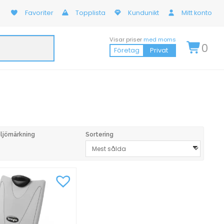
Favoriter
Topplista
Kundunikt
Mitt konto
Visar priser
med moms
0
Företag
Privat
iljömärkning
Sortering