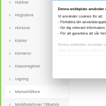
Hubbar
Denna webbplats använder 
Högtalare
Vi använder cookies för att
- Förbättra din användaruppl
Hörlurar
- Ge dig relevant information
- För att garantera att vår h
Kablar
Denna webbplats använder oli
sidor. Du kan ändra eller dra 
Kameror
Läs mer i vår integritetspolic
Kassaregister
Lagring
Manushållare
Mobiltelefoner Tillbehör