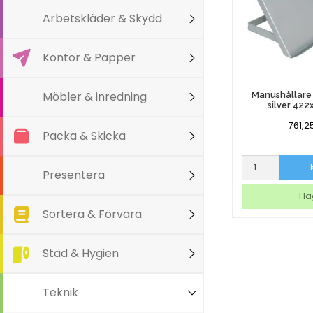
Arbetskläder & Skydd
Kontor & Papper
Möbler & inredning
Manushållare
silver 42
761,2
Packa & Skicka
Manushållare
Presentera
Matting
A3
I l
silver
Sortera & Förvara
422x247mm
mängd
Städ & Hygien
Teknik