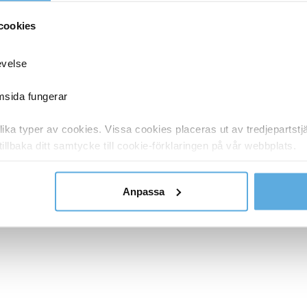
cookies
evelse
emsida fungerar
ka typer av cookies. Vissa cookies placeras ut av tredjepartst
tillbaka ditt samtycke till cookie-förklaringen på vår webbplats.
y om vilka vi är, hur du kontaktar oss och på vilket sätt vi behan
Anpassa