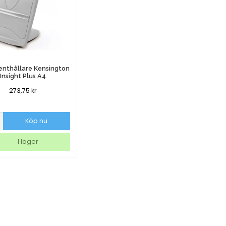
nthållare Kensington
Insight Plus A4
273,75
kr
nthållare
Köp nu
gton
I lager