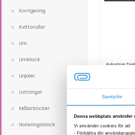
Korrigering
Kvittorullar
Lim
Limblock
Kulpatron Tom
sva
Linjaler
16,1
Lottringar
Samtycke
Kulpatron
Målarböcker
Tombow
Airpress
Denna webbplats använder 
6-8 
svart
Noteringsblock
Vi använder cookies för att
mängd
- Förbättra din användaruppl