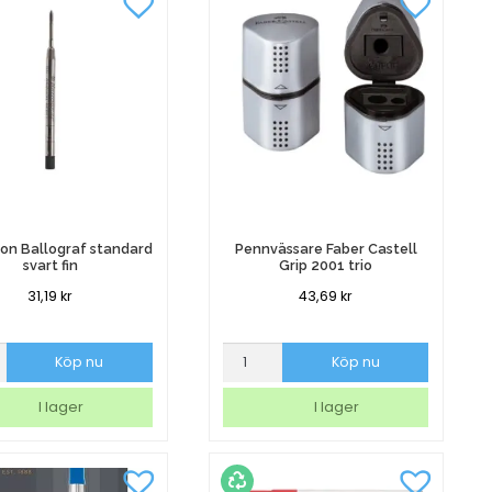
on Ballograf standard
Pennvässare Faber Castell
svart fin
Grip 2001 trio
31,19
kr
43,69
kr
on
Pennvässare
Köp nu
Köp nu
af
Faber
rd
Castell
I lager
I lager
Grip
2001
trio
mängd