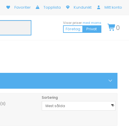
Favoriter
Topplista
Kundunikt
Mitt konto
Visar priser
med moms
0
Företag
Privat
Sortering
t
(11)