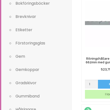
Bokföringsböcker
3/fp
mängd
Brevknivar
Etiketter
Förstoringsglas
Gem
Ritningshållar
662mm med gum
Gemkoppar
523,
Ritningshållare
Gradskivor
Bonnie
R661
I l
Gummiband
662mm
med
gummilist
Hålslagare