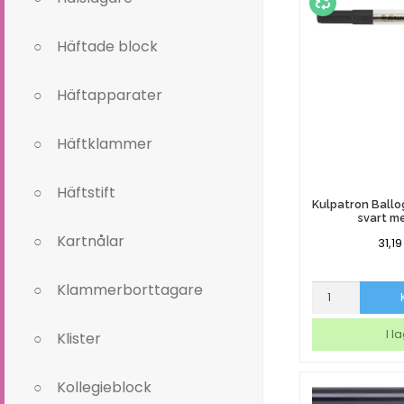
A1-
A2
mängd
Häftade block
Häftapparater
Häftklammer
Häftstift
Kulpatron Ballo
svart m
Kartnålar
31,1
Klammerborttagare
Kulpatron
Ballograf
standard
I l
Klister
svart
medium
mängd
Kollegieblock