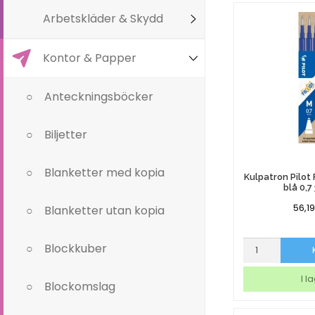
Arbetskläder & Skydd
Kontor & Papper
Anteckningsböcker
Biljetter
Blanketter med kopia
Kulpatron Pilot 
blå 0,7
56,1
Blanketter utan kopia
Kulpatron
Blockkuber
Pilot
Frixion
I l
Blockomslag
Clicker
blå
0,7