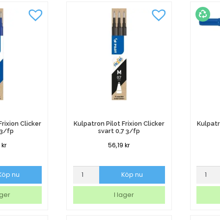
Frixion Clicker
Kulpatron Pilot Frixion Clicker
Kulpatr
 3/fp
svart 0,7 3/fp
9
kr
56,19
kr
Kulpatron
Kulpatr
Köp nu
Köp nu
Pilot
Ballogr
Frixion
standa
ager
I lager
Clicker
blå
svart
mediu
0,7
mängd