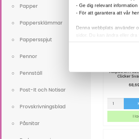
Papper
- Ge dig relevant information
- För att garantera att vår h
Pappersklämmar
Denna webbplats använder oli
sidor. Du kan ändra eller dra 
Pappersspjut
Läs mer i vår integritetspolic
Pennor
Kulpatron Pilot
Pennställ
Clicker Sv
68,6
Post-It och Notisar
Kulpatron
Provskrivningsblad
Pilot
Frixion
I l
Point
Påsnitar
Clicker
Svart
0,5mm