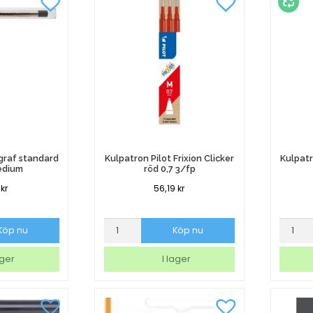
3/fp
mängd
graf standard
Kulpatron Pilot Frixion Clicker
Kulpatr
edium
röd 0,7 3/fp
9
kr
56,19
kr
Kulpatron
Kulpatr
Köp nu
Köp nu
Pilot
Ballogr
Frixion
standa
ager
I lager
Clicker
svart
röd
fin
0,7
mängd
3/fp