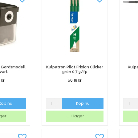
mängd
 Bordsmodell
Kulpatron Pilot Frixion Clicker
Kulpa
svart
grön 0,7 3/fp
4
kr
56,19
kr
Kulpatron
Kulpatr
Köp nu
Köp nu
Pilot
Pilot
Frixion
Standa
ager
I lager
Clicker
svart
grön
mediu
0,7
mängd
3/fp