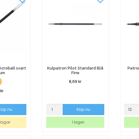
mängd
Acroball svart
Kulpatron Pilot Standard Blå
Patro
um
Fine
8,69
kr
9
kr
Kulpatron
Patron
Köp nu
Köp nu
Pilot
Pilot
Standard
Synerg
dagar
I lager
Blå
Point
Fine
Gel
mängd
Svart