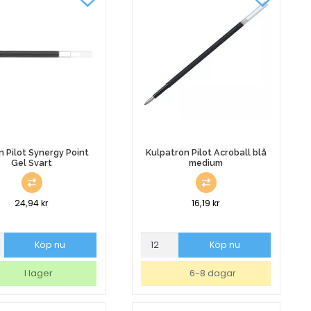
Färger
mängd
n Pilot Synergy Point
Kulpatron Pilot Acroball blå
Gel Svart
medium
24,94
kr
16,19
kr
Kulpatron
Köp nu
Köp nu
Pilot
y
Acroball
I lager
6-8 dagar
blå
medium
mängd