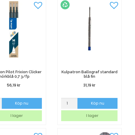
on Pilot Frixion Clicker
Kulpatron Ballograf standard
mörkblå 0,7 3/fp
blå fin
56,19
kr
31,19
kr
on
Kulpatron
Köp nu
Köp nu
Ballograf
standard
I lager
I lager
blå
å
fin
mängd