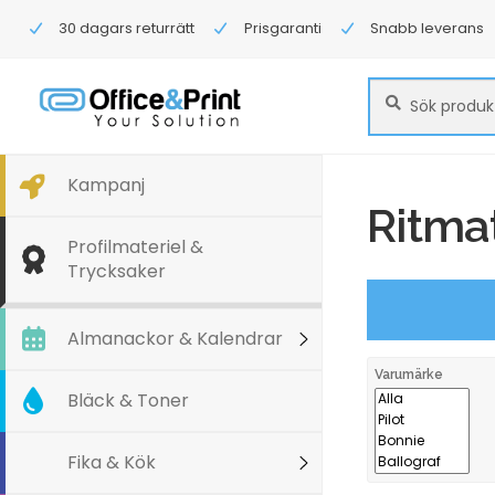
30 dagars returrätt
Prisgaranti
Snabb leverans
Sök
Sök
efter:
Kampanj
Ritmat
Profilmateriel &
Trycksaker
Almanackor & Kalendrar
Varumärke
Bläck & Toner
Fika & Kök