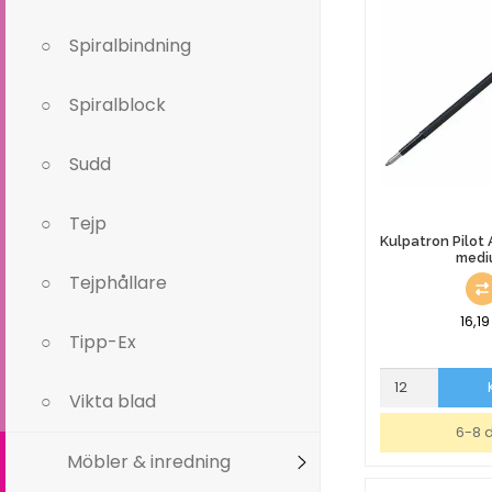
Spiralbindning
Spiralblock
Sudd
Tejp
Kulpatron Pilot 
medi
Tejphållare
16,1
Tipp-Ex
Kulpatron
Vikta blad
Pilot
Acroball
6-8 
svart
Möbler & inredning
medium
mängd