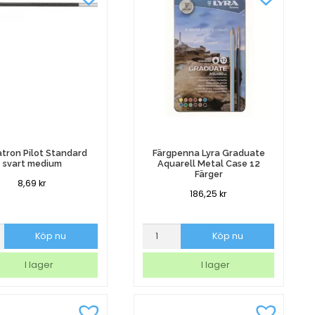
tron Pilot Standard
Färgpenna Lyra Graduate
svart medium
Aquarell Metal Case 12
Färger
8,69
kr
186,25
kr
on
Färgpenna
Köp nu
Köp nu
Lyra
rd
Graduate
I lager
I lager
Aquarell
m
Metal
Case
12