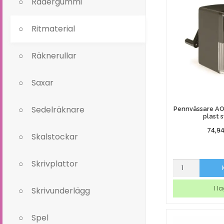
Radergummi
mängd
Ritmaterial
Räknerullar
Saxar
Sedelräknare
Pennvässare AO
plast 
74,9
Skalstockar
Skrivplattor
Pennvässare
AO
Bordsmodell
I l
Skrivunderlägg
plast
svart
mängd
Spel