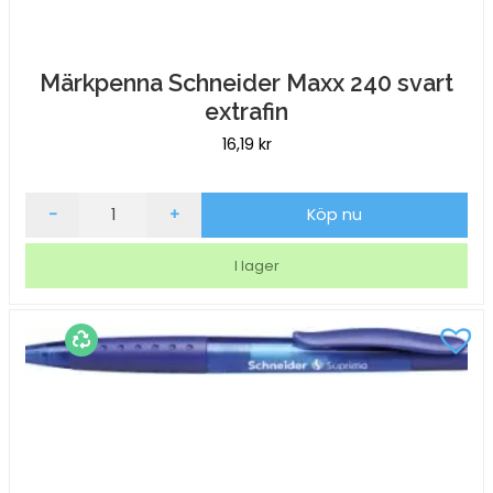
Märkpenna Schneider Maxx 240 svart
extrafin
16,19
kr
Märkpenna
-
+
Köp nu
Schneider
Maxx
I lager
240
svart
extrafin
mängd