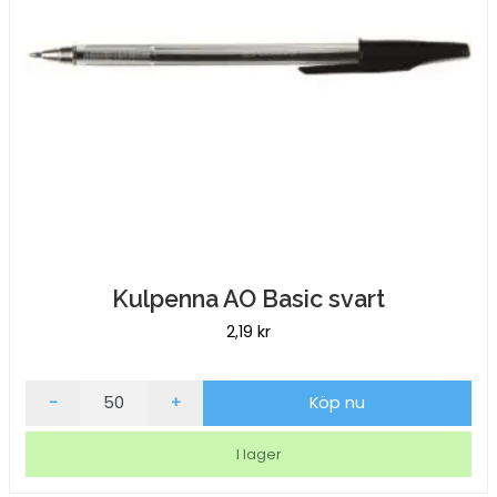
Kulpenna AO Basic svart
2,19
kr
Kulpenna
-
+
Köp nu
AO
Basic
I lager
svart
mängd