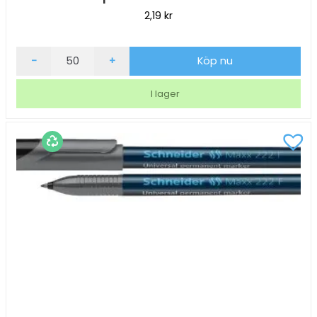
2,19
kr
Kulpenna
-
+
Köp nu
AO
Basic
I lager
blå
mängd