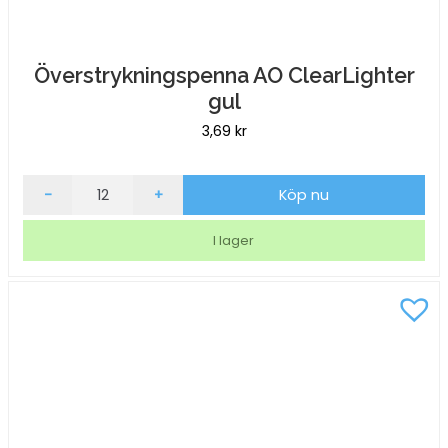
Överstrykningspenna AO ClearLighter
gul
3,69
kr
Överstrykningspenna
-
+
Köp nu
AO
ClearLighter
I lager
gul
mängd