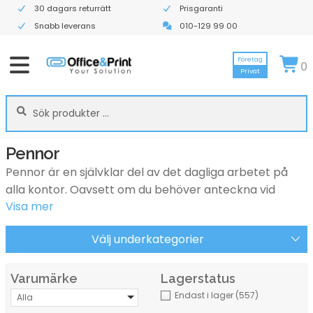
30 dagars returrätt
Prisgaranti
Snabb leverans
010-129 99 00
Företag
0
Privat
Sök
Sök
efter:
Pennor
Pennor är en självklar del av det dagliga arbetet på
alla kontor. Oavsett om du behöver anteckna vid
Visa mer
möten, fylla i dokument, skriva under avtal eller
organisera information är rätt penna ett viktigt
Välj underkategorier
kontorsmaterial. Hos Office & Print hittar du ett brett
sortiment av pennor för företag, kontor och
arbetsplatser.
Varumärke
Lagerstatus
Endast i lager
(557)
Alla
Vi erbjuder kontorspennor i flera olika modeller, färger