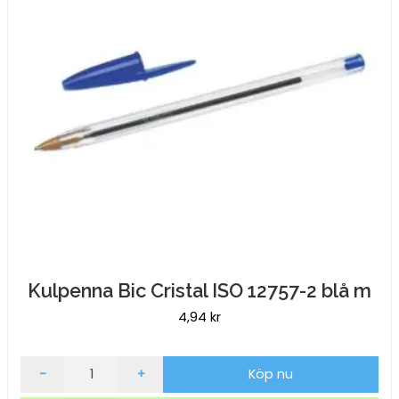
Kulpenna Bic Cristal ISO 12757-2 blå m
4,94
kr
Kulpenna
-
+
Köp nu
Bic