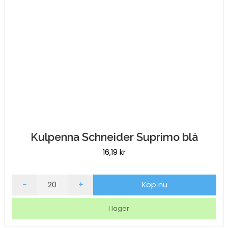
Kulpenna Schneider Suprimo blå
16,19
kr
Kulpenna
-
+
Köp nu
Schneider
Suprimo
I lager
blå
mängd