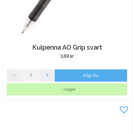
Kulpenna AO Grip svart
3,69
kr
Kulpenna
-
+
Köp nu
AO
Grip
I lager
svart
mängd