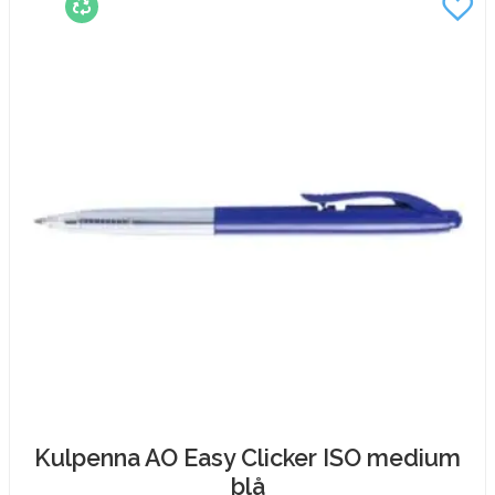
Skrivkomfort:
En penna som ligger bra i handen
gör längre skrivmoment bekvämare.
Bläcktyp:
Olika bläck ger olika skrivkänsla och
passar olika användningsområden.
Färg:
Svarta och blå pennor används ofta för
dokument och avtal, medan färgpennor passar
bra för markering och organisation.
Kvalitet:
Hållbara pennor minskar behovet av
att ständigt fylla på lagret.
Pennor för företag och arbetsplatser
Att ha rätt kontorsmaterial nära till hands skapar
bättre arbetsflöden och gör vardagen mer effektiv.
Pennor används dagligen av medarbetare inom alla
typer av verksamheter – från kontor och
Kulpenna AO Easy Clicker ISO medium
administration till utbildning, lager och kundservice.
blå