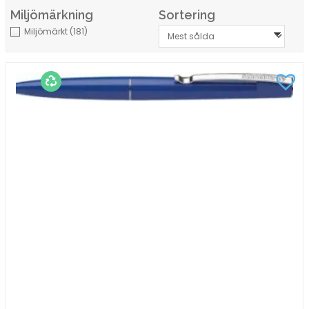
och utföranden för att passa olika behov. Från
Miljömärkning
Sortering
klassiska kulspetspennor och bläckpennor till
Miljömärkt
(181)
blyertspennor och märkprodukter – här hittar du
pennor som gör arbetsdagen enklare och mer
effektiv.
Kontorspennor för alla behov
På en arbetsplats används pennor i många olika
situationer. En bra skrivpenna ska vara bekväm att
hålla i, ge ett jämnt skrivflöde och fungera för både
kortare anteckningar och längre skrivarbete.
Vanliga typer av pennor för kontoret är:
Kulspetspennor
Kulspetspennor är en av de mest använda pennorna