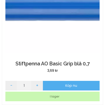
Stiftpenna AO Basic Grip blå 0,7
3,69
kr
Stiftpenna
-
+
Köp nu
AO
Basic
I lager
Grip
blå