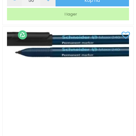
-
+
Köp nu
Bic
Clic
I lager
M10
blå
Medium
ISO12757-
2
mängd