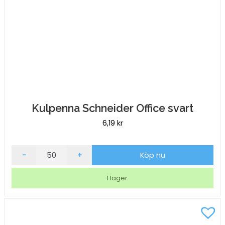
Kulpenna Schneider Office svart
6,19
kr
Kulpenna
-
+
Köp nu
Schneider
Office
I lager
svart
mängd