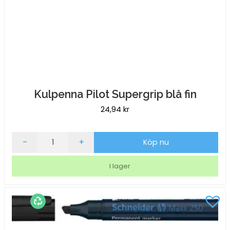
Kulpenna Pilot Supergrip blå fin
24,94
kr
Kulpenna
-
+
Köp nu
Pilot
Supergrip
I lager
blå
fin
mängd