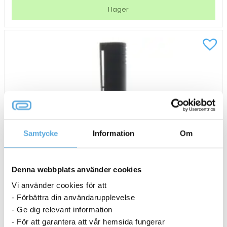
Cristal
I lager
ISO
12757-
2
blå
m
mängd
Samtycke
Information
Om
Denna webbplats använder cookies
Vi använder cookies för att
- Förbättra din användarupplevelse
- Ge dig relevant information
- För att garantera att vår hemsida fungerar