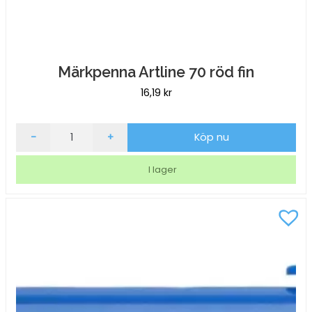
Märkpenna Artline 70 röd fin
16,19
kr
Märkpenna
-
+
Köp nu
Artline
70
I lager
röd
fin
mängd