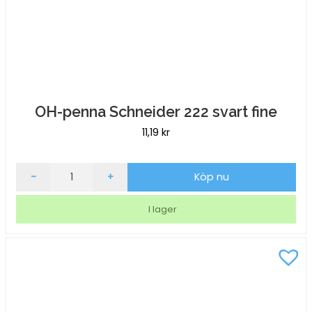
OH-penna Schneider 222 svart fine
11,19
kr
OH-
-
+
Köp nu
penna
Schneider
I lager
222
svart
fine
mängd