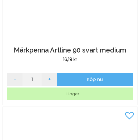
Märkpenna Artline 90 svart medium
16,19
kr
Märkpenna
-
+
Köp nu
Artline
90
I lager
svart
medium
mängd