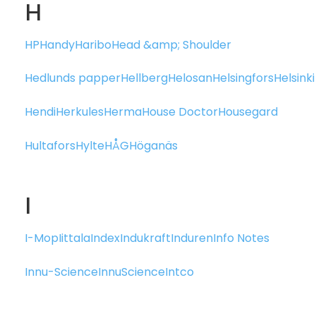
H
HP
Handy
Haribo
Head &amp; Shoulder
Hedlunds papper
Hellberg
Helosan
Helsingfors
Helsinki
Hendi
Herkules
Herma
House Doctor
Housegard
Hultafors
Hylte
HÅG
Höganäs
I
I-Mop
Iittala
Index
Indukraft
Induren
Info Notes
Innu-Science
InnuScience
Intco