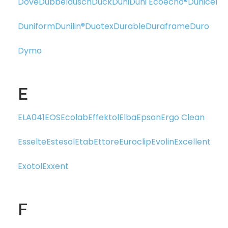
Dove
Dubbeldusch
Duck
Duni
Duni Ecoecho®
Dunicel
Duniform
Dunilin®
Duotex
Durable
Duraframe
Duro
Dymo
E
ELA041
EOS
Ecolab
Effektol
Elba
Epson
Ergo Clean
Esselte
Estesol
Etab
Ettore
Euroclip
Evolin
Excellent
Exotol
Exxent
F