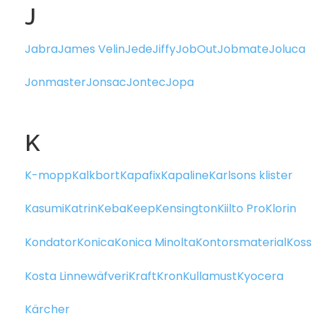
J
Jabra
James Velin
Jede
Jiffy
JobOut
Jobmate
Joluca
Jonmaster
Jonsac
Jontec
Jopa
K
K-mopp
Kalkbort
Kapafix
Kapaline
Karlsons klister
Kasumi
Katrin
Keba
Keep
Kensington
Kiilto Pro
Klorin
Kondator
Konica
Konica Minolta
Kontorsmaterial
Koss
Kosta Linnewäfveri
Kraft
Kron
Kullamust
Kyocera
Kärcher