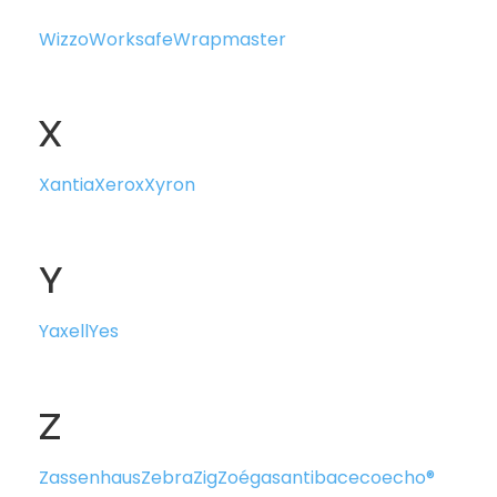
Wizzo
Worksafe
Wrapmaster
X
Xantia
Xerox
Xyron
Y
Yaxell
Yes
Z
Zassenhaus
Zebra
Zig
Zoégas
antibac
ecoecho®