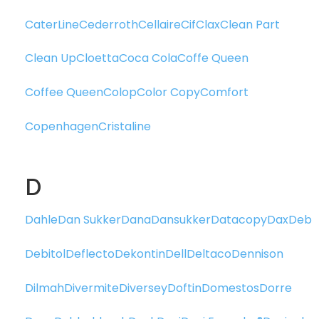
CaterLine
Cederroth
Cellaire
Cif
Clax
Clean Part
Clean Up
Cloetta
Coca Cola
Coffe Queen
Coffee Queen
Colop
Color Copy
Comfort
Copenhagen
Cristaline
D
Dahle
Dan Sukker
Dana
Dansukker
Datacopy
Dax
Deb
Debitol
Deflecto
Dekontin
Dell
Deltaco
Dennison
Dilmah
Divermite
Diversey
Doftin
Domestos
Dorre