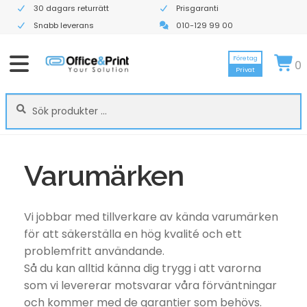
30 dagars returrätt
Prisgaranti
Snabb leverans
010-129 99 00
Företag
0
Privat
Sök
Sök
efter:
Varumärken
Vi jobbar med tillverkare av kända varumärken
för att säkerställa en hög kvalité och ett
problemfritt användande.
Så du kan alltid känna dig trygg i att varorna
som vi levererar motsvarar våra förväntningar
och kommer med de garantier som behövs.