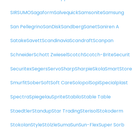
SIR
SUMO
Sagaform
Salvequick
Samsonite
Samsung
San Pellegrino
SanDisk
Sandberg
Sanet
Saniren A
Satake
Savett
Scandinavia
Scandraft
Scanpan
Schneider
Schott Zwiesel
Scotch
Scotch-Brite
Securit
Securitex
Segers
Servo
Sharp
Sharpie
Skola
SmartStore
Smurfit
Sober
Soft
Soft Care
Solopol
Sopi
Specialplast
Spectra
Spiegelau
Sprite
Stabilo
Stable Table
Staedtler
Standup
Star Trading
Sterisol
Stokoderm
Stokolan
Style
Stölzle
Suma
Sun
Sun-Flex
Super Sorb