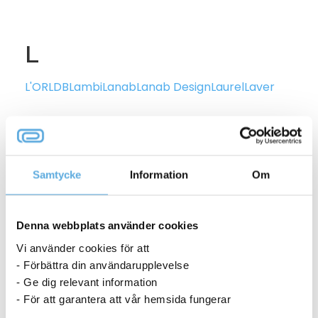
L
L'OR
LDB
Lambi
Lanab
Lanab Design
Laurel
Laver
Le Royal
Legamaster
Leitz
Leuci
Lexmark
Libbey
Libero
Libresse
LifeClean
LightUp
Liljeholmen
Liljeholmens
Samtycke
Information
Om
LinStyle
Lindahls
Lindhaus
Line
Linex
Linnetextil
Lintex
Lipton
Liv
Loctite
Logitech
Loka
Longopac
Lorito
Denna webbplats använder cookies
Vi använder cookies för att
Lotus Furniture
Luphenil
Lux
Lyra
LyraDry Profi
Lättvikt
- Förbättra din användarupplevelse
- Ge dig relevant information
Löfbergs
- För att garantera att vår hemsida fungerar