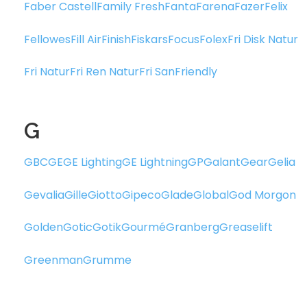
Faber Castell
Family Fresh
Fanta
Farena
Fazer
Felix
Fellowes
Fill Air
Finish
Fiskars
Focus
Folex
Fri Disk Natur
Fri Natur
Fri Ren Natur
Fri San
Friendly
G
GBC
GE
GE Lighting
GE Lightning
GP
Galant
Gear
Gelia
Gevalia
Gille
Giotto
Gipeco
Glade
Global
God Morgon
Golden
Gotic
Gotik
Gourmé
Granberg
Greaselift
Greenman
Grumme