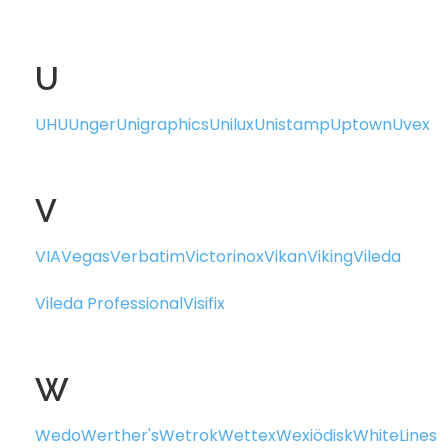
U
UHU
Unger
Unigraphics
Unilux
Unistamp
Uptown
Uvex
V
VIA
Vegas
Verbatim
Victorinox
Vikan
Viking
Vileda
Vileda Professional
Visifix
W
Wedo
Werther's
Wetrok
Wettex
Wexiödisk
WhiteLines