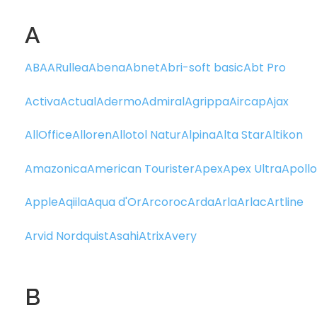
A
ABA
ARullea
Abena
Abnet
Abri-soft basic
Abt Pro
Activa
Actual
Adermo
Admiral
Agrippa
Aircap
Ajax
AllOffice
Alloren
Allotol Natur
Alpina
Alta Star
Altikon
Amazonica
American Tourister
Apex
Apex Ultra
Apollo
Apple
Aqiila
Aqua d'Or
Arcoroc
Arda
Arla
Arlac
Artline
Arvid Nordquist
Asahi
Atrix
Avery
B