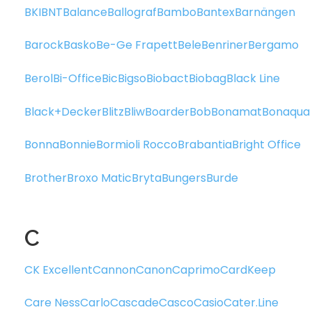
BKI
BNT
Balance
Ballograf
Bambo
Bantex
Barnängen
Barock
Basko
Be-Ge Frapett
Bele
Benriner
Bergamo
Berol
Bi-Office
Bic
Bigso
Biobact
Biobag
Black Line
Black+Decker
Blitz
Bliw
Boarder
Bob
Bonamat
Bonaqua
Bonna
Bonnie
Bormioli Rocco
Brabantia
Bright Office
Brother
Broxo Matic
Bryta
Bungers
Burde
C
CK Excellent
Cannon
Canon
Caprimo
CardKeep
Care Ness
Carlo
Cascade
Casco
Casio
Cater.Line