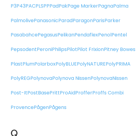
P3
P43
PAC
PLS
PP
PadPak
Page Marker
Pagna
Palma
Palmolive
Panasonic
Parad
Paragon
Paris
Parker
Pasabahce
Pegasus
Pelikan
Pendaflex
Penol
Pentel
Pepsodent
Peroni
Philips
Pilot
Pilot Frixion
Pitney Bowes
Plast
Plum
Polarbox
PolyBLUE
PolyNATURE
PolyPRIMA
PolyREG
Polynova
Polynova Nissen
PolynovaNissen
Post-It
PostBase
Pritt
ProAid
Proffer
Proffs Combi
Provence
Pågen
Pågens
Q