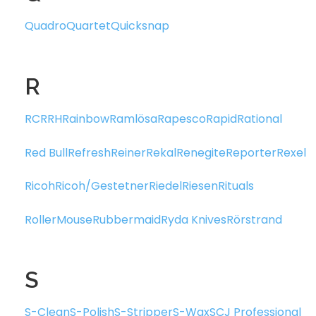
Quadro
Quartet
Quicksnap
R
RCR
RH
Rainbow
Ramlösa
Rapesco
Rapid
Rational
Red Bull
Refresh
Reiner
Rekal
Renegite
Reporter
Rexel
Ricoh
Ricoh/Gestetner
Riedel
Riesen
Rituals
RollerMouse
Rubbermaid
Ryda Knives
Rörstrand
S
S-Clean
S-Polish
S-Stripper
S-Wax
SCJ Professional