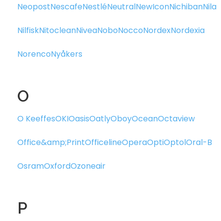
Neopost
Nescafe
Nestlé
Neutral
NewIcon
Nichiban
Nila
Nilfisk
Nitoclean
Nivea
Nobo
Nocco
Nordex
Nordexia
Norenco
Nyåkers
O
O Keeffes
OKI
Oasis
Oatly
Oboy
Ocean
Octaview
Office&amp;Print
Officeline
Opera
Opti
Optol
Oral-B
Osram
Oxford
Ozoneair
P