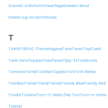
Svenskt Arkiv
Svinto
Swarfega
Sweden Bond
Sweet cup ecoecho
Swep
T
TAWIP
TRIPAC 1
Tamahagane
Tana
Tanet
Tapi
Taski
Taski Aero
Teppex
Tesa
Texas
Tipp-Ex
Toblerone
Tombow
Tomik
Toolflex
Toppits
Tork
Tork Reflex
Toshiba
Transit
Trend
Trendy
Trendy Blue
Trendy Red
Trodat
TruSens
Turn-O-Matic/My Turn
Turn-o-matic
Twister