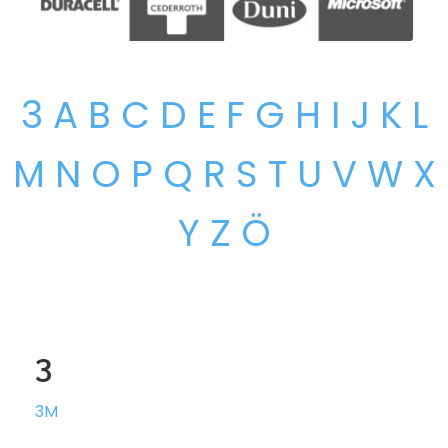
3
A
B
C
D
E
F
G
H
I
J
K
L
M
N
O
P
Q
R
S
T
U
V
W
X
Y
Z
Ö
3
3M