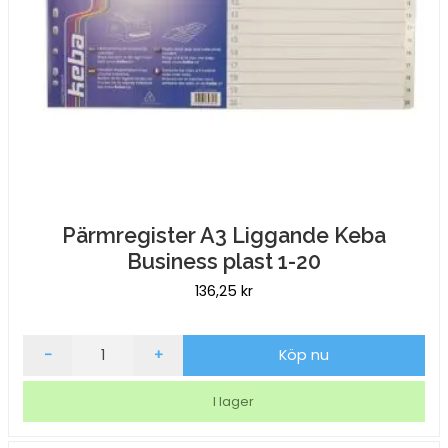
Pärmregister A3 Liggande Keba
Business plast 1-20
136,25
kr
Pärmregister
-
+
Köp nu
A3
Liggande
I lager
Keba
Business