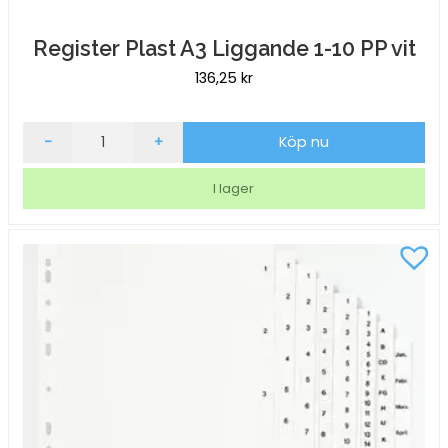
Register Plast A3 Liggande 1-10 PP vit
136,25
kr
Register
-
+
Köp nu
Plast
A3
I lager
Liggande
1-
10
PP
vit
mängd