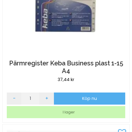
Pärmregister Keba Business plast 1-15
A4
37,44
kr
Pärmregister
-
+
Köp nu
Keba
Business
I lager
plast
1-
15