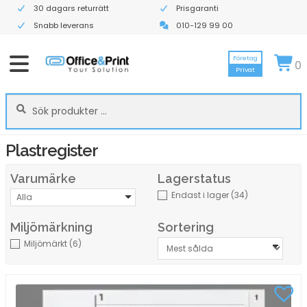
30 dagars returrätt
Prisgaranti
Snabb leverans
010-129 99 00
Företag
0
Privat
Sök
Sök
efter:
Plastregister
Varumärke
Lagerstatus
Endast i lager
(34)
Alla
Miljömärkning
Sortering
Miljömärkt
(6)