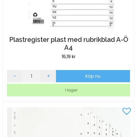
Plastregister plast med rubrikblad A-Ö
A4
16,19
kr
Plastregister
-
+
Köp nu
plast
med
I lager
rubrikblad
A-
Ö
A4
mängd