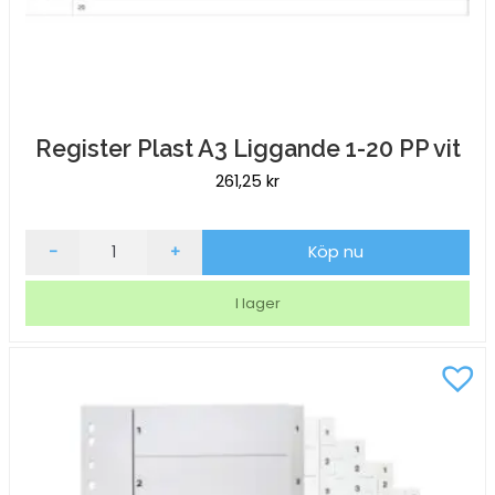
Register Plast A3 Liggande 1-20 PP vit
261,25
kr
Register
-
+
Köp nu
Plast
A3
I lager
Liggande
1-
20
PP
vit
mängd