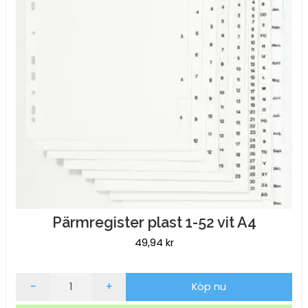
Pärmregister plast 1-52 vit A4
49,94
kr
Pärmregister
-
+
Köp nu
plast