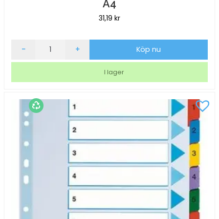
A4
31,19
kr
Pärmregister
-
+
Köp nu
Keba
Business
I lager
plast
1-
12
A4
mängd