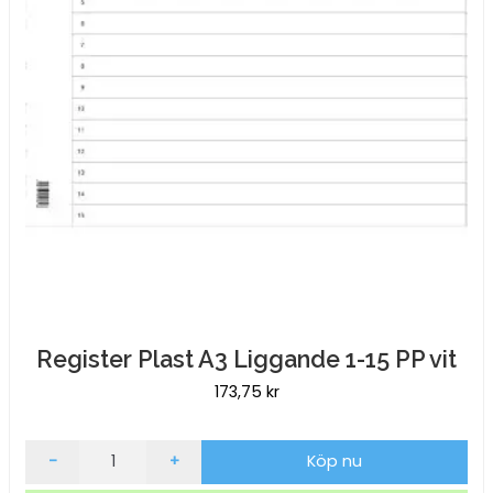
Register Plast A3 Liggande 1-15 PP vit
173,75
kr
Register
-
+
Köp nu
Plast