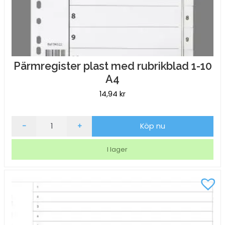
Pärmregister plast med rubrikblad 1-10
A4
14,94
kr
Pärmregister
-
+
Köp nu
plast
med
I lager
rubrikblad
1-
10
A4
mängd