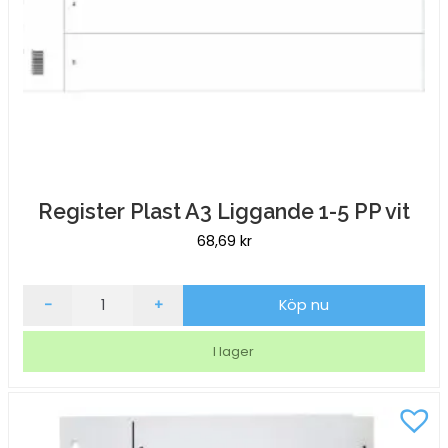
Register Plast A3 Liggande 1-5 PP vit
68,69
kr
Register
-
+
Köp nu
Plast
A3
I lager
Liggande
1-
5
PP