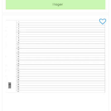
A3
I lager
Liggande
1-
15
PP
vit
mängd