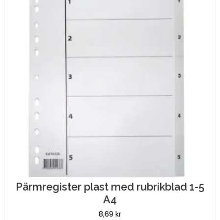
vit
mängd
Pärmregister plast med rubrikblad 1-5
A4
8,69
kr