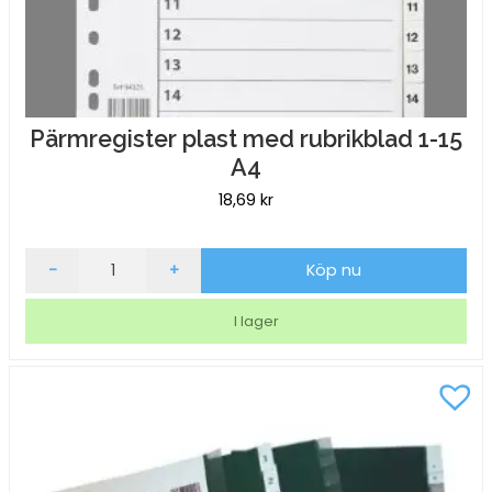
Pärmregister plast med rubrikblad 1-15
A4
18,69
kr
Pärmregister
-
+
Köp nu
plast
med
I lager
rubrikblad
1-
15
A4
mängd