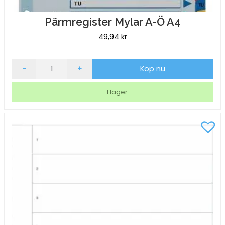
Pärmregister Mylar A-Ö A4
49,94
kr
Pärmregister
-
+
Köp nu
Mylar
A-
I lager
Ö
A4
mängd