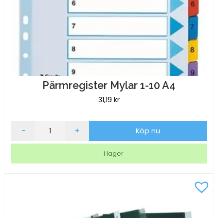
Pärmregister Mylar 1-10 A4
31,19
kr
Pärmregister
-
+
Köp nu
Mylar
1-
I lager
10
A4
mängd