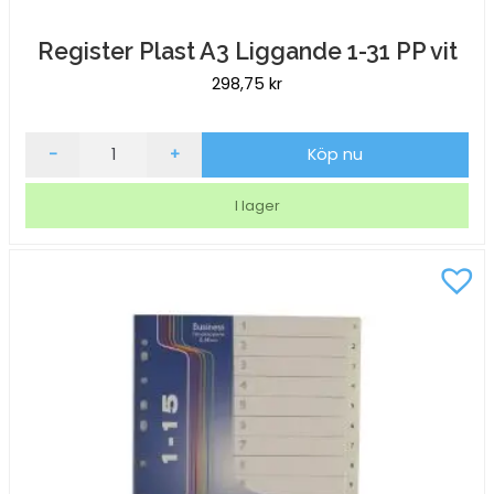
Register Plast A3 Liggande 1-31 PP vit
298,75
kr
Register
-
+
Köp nu
Plast
A3
I lager
Liggande
1-
31
PP
vit
mängd