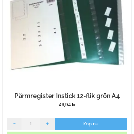
Pärmregister Instick 12-flik grön A4
49,94
kr
Pärmregister
-
+
Köp nu
Instick