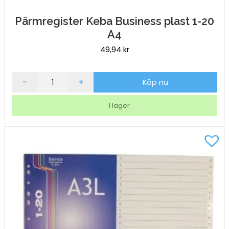
Pärmregister Keba Business plast 1-20
A4
49,94
kr
Pärmregister
-
+
Köp nu
Keba
Business
I lager
plast
1-
20
A4
mängd