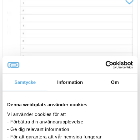
A4
mängd
Samtycke
Information
Om
Denna webbplats använder cookies
Vi använder cookies för att
- Förbättra din användarupplevelse
Register Plast A3 Liggande 1-12 PP vit
- Ge dig relevant information
148,75
kr
- För att garantera att vår hemsida fungerar