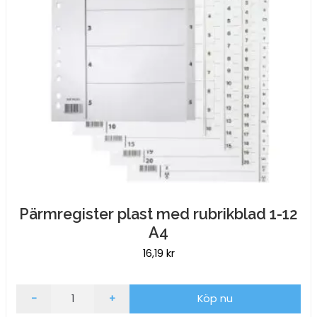
Pärmregister plast med rubrikblad 1-12
A4
16,19
kr
Pärmregister
-
+
Köp nu
plast