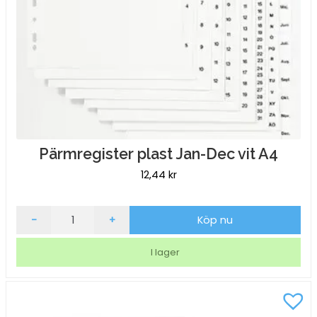
Pärmregister plast Jan-Dec vit A4
12,44
kr
Pärmregister
-
+
Köp nu
plast
Jan-
I lager
Dec
vit
A4
mängd