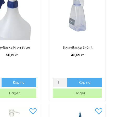
yflaska Kron 1liter
Sprayflaska 250ml
56,19
kr
43,69
kr
aska
Sprayflaska
Köp nu
Köp nu
250ml
mängd
I lager
I lager