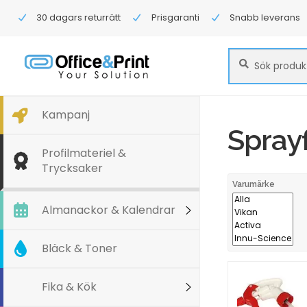
30 dagars returrätt
Prisgaranti
Snabb leverans
Sök
Sök
efter:
Kampanj
Spray
Profilmateriel &
Trycksaker
Varumärke
Almanackor & Kalendrar
Bläck & Toner
Fika & Kök