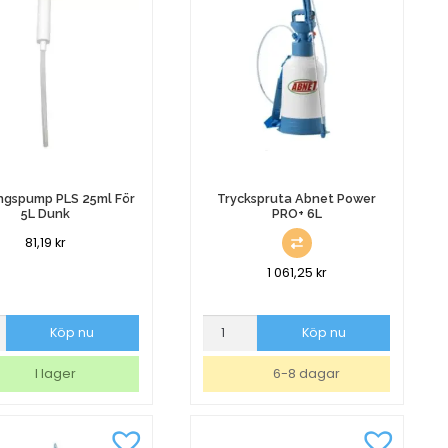
ngspump PLS 25ml För
Tryckspruta Abnet Power
5L Dunk
PRO+ 6L
81,19
kr
1 061,25
kr
ngspump
Tryckspruta
Köp nu
Köp nu
Abnet
Power
I lager
6-8 dagar
PRO+
6L
mängd