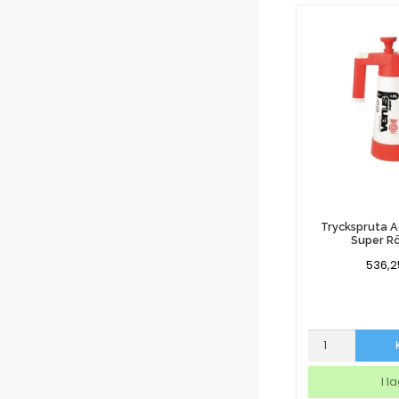
Tryckspruta A
Super Rö
536,
Tryckspruta
Activa
Venus
I l
Super