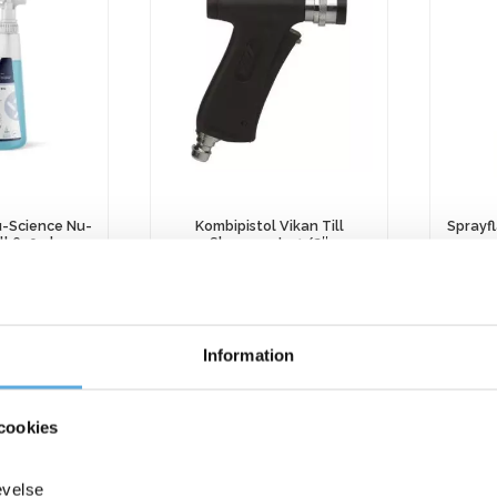
u-Science Nu-
Kombipistol Vikan Till
Sprayf
ll 630ml
Skumspruta 1/2″
up
9
kr
473,75
kr
Information
Kombipistol
Sprayfl
Köp nu
Köp nu
Vikan
Activa
Till
Ergosp
ager
12-15 dagar
cookies
Skumspruta
upplad
1/2"
1
mängd
L
evelse
mängd