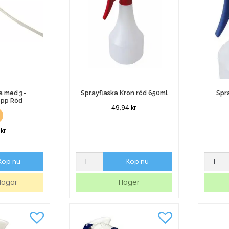
a med 3-
Sprayflaska Kron röd 650ml
Spra
epp Röd
49,94
kr
9
kr
Sprayflaska
Sprayfl
Köp nu
Köp nu
Kron
Kron
röd
1liter
dagar
I lager
650ml
mängd
mängd