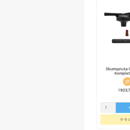
Skumspruta
Komplet
1 823,
Skumspruta
OUTHWash
Komplett
6-8 
Nito
mängd