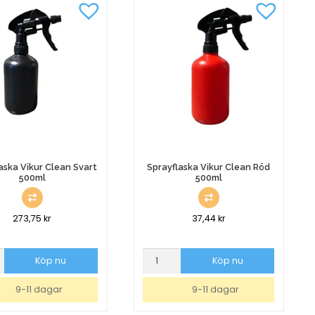
aska Vikur Clean Svart
Sprayflaska Vikur Clean Röd
500ml
500ml
273,75
kr
37,44
kr
aska
Sprayflaska
Köp nu
Köp nu
Vikur
Clean
9-11 dagar
9-11 dagar
Röd
500ml