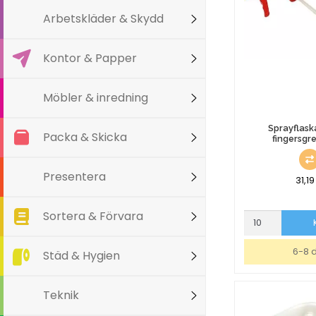
Arbetskläder & Skydd
Kontor & Papper
Möbler & inredning
Sprayflask
Packa & Skicka
fingersgr
Presentera
31,1
Sortera & Förvara
Sprayflaska
med
3-
6-8 
Städ & Hygien
fingersgrepp
Röd
mängd
Teknik