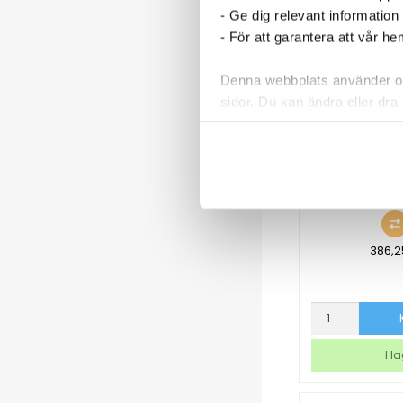
- Ge dig relevant information
mängd
- För att garantera att vår h
Denna webbplats använder oli
sidor. Du kan ändra eller dra 
Läs mer i vår integritetspolic
Spraymunstycke
386,
Spraymunstyck
D
2l
I l
flaskor
mängd