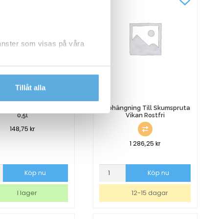
jänster som visas på våra
dlar personuppgifter.
Tillåt alla
laska dubbelverkande
Upphängning Till Skumspruta
0,5l
Vikan Rostfri
148,75
kr
1 286,25
kr
aska
Upphängning
Köp nu
Köp nu
verkande
Till
Skumspruta
I lager
12-15 dagar
Vikan
Rostfri
mängd