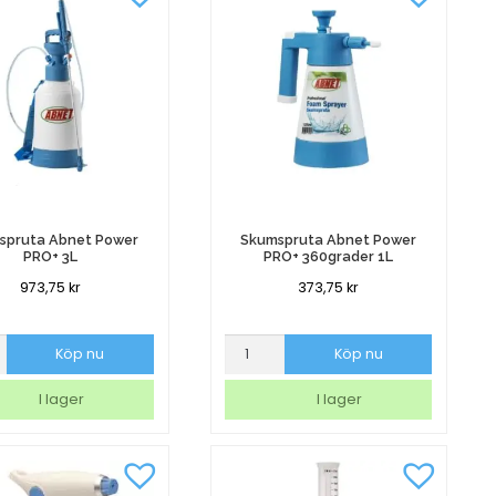
kspruta Abnet Power
Skumspruta Abnet Power
PRO+ 3L
PRO+ 360grader 1L
973,75
kr
373,75
kr
ruta
Skumspruta
Köp nu
Köp nu
Abnet
Power
I lager
I lager
PRO+
360grader
1L
mängd