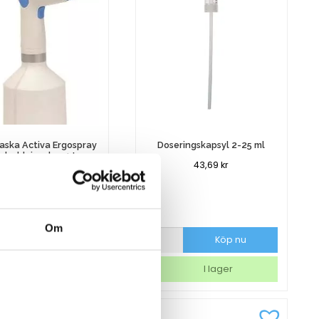
laska Activa Ergospray
Doseringskapsyl 2-25 ml
pladdningsbar 1 L
43,69
kr
711,25
kr
Om
aska
Doseringskapsyl
Köp nu
Köp nu
2-
ray
25
6-8 dagar
I lager
dningsbar
ml
mängd