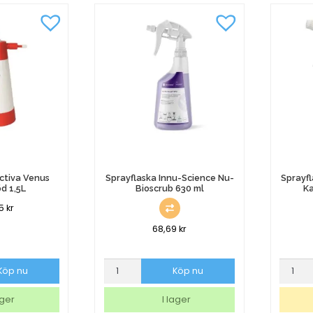
mängd
mängd
ctiva Venus
Sprayflaska Innu-Science Nu-
Sprayfl
d 1,5L
Bioscrub 630 ml
Ka
25
kr
68,69
kr
Sprayflaska
Sprayfl
Köp nu
Köp nu
Innu-
Innu-
Science
Scienc
ager
I lager
Nu-
Nu-