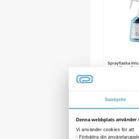
Sprayflaska Inn
Kleen Sme
68,6
Samtycke
Sprayflaska
Innu-
Science
I l
Denna webbplats använder 
Nu-
Kleen
Vi använder cookies för att
Smell
- Förbättra din användaruppl
630ml