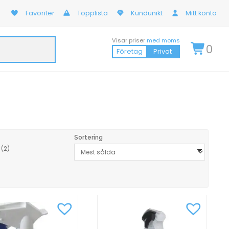
Favoriter
Topplista
Kundunikt
Mitt konto
Visar priser
med moms
0
Företag
Privat
Sortering
t
(2)