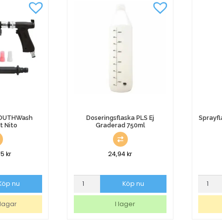
 OUTHWash
Doseringsflaska PLS Ej
Sprayfl
t Nito
Graderad 750ml
75
kr
24,94
kr
Doseringsflaska
Sprayfl
Köp nu
Köp nu
PLS
Vikur
Ej
Clean
dagar
I lager
Graderad
Svart
750ml
500ml