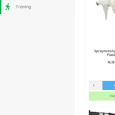
Träning
Spraymunsty
Flas
16,1
Spraymunstyck
PLS
1l
I l
Flaskor
mängd