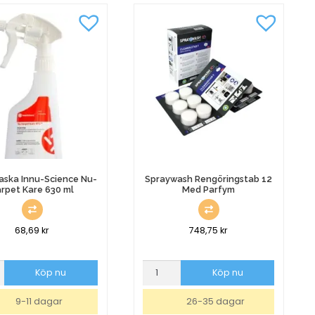
mängd
aska Innu-Science Nu-
Spraywash Rengöringstab 12
rpet Kare 630 ml
Med Parfym
68,69
kr
748,75
kr
aska
Spraywash
Köp nu
Köp nu
Rengöringstab
e
12
9-11 dagar
26-35 dagar
Med