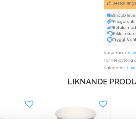
Beställning
Snabb lever
Prisgaranti. 
Betala med K
Enkla retur
Tryggt & säke
Vict
Varumärke
För hel kartong
Hus
Kategorier
LIKNANDE PROD