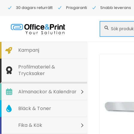
30 dagars returrätt
Prisgaranti
Snabb leverans
Sök
Sök
efter:
Kampanj
Profilmateriel &
Trycksaker
Almanackor & Kalendrar
Bläck & Toner
Fika & Kök