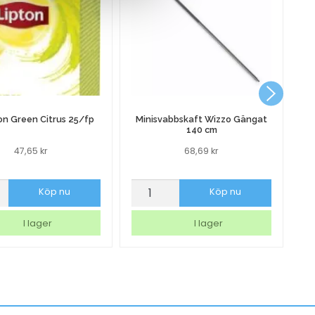
P
on Green Citrus 25/fp
Minisvabbskaft Wizzo Gängat
140 cm
47,65
kr
68,69
kr
Minisvabbskaft
Pl
Köp nu
Köp nu
Wizzo
A
Gängat
P
I lager
I lager
140
0
cm
kl
mängd
A
10
m