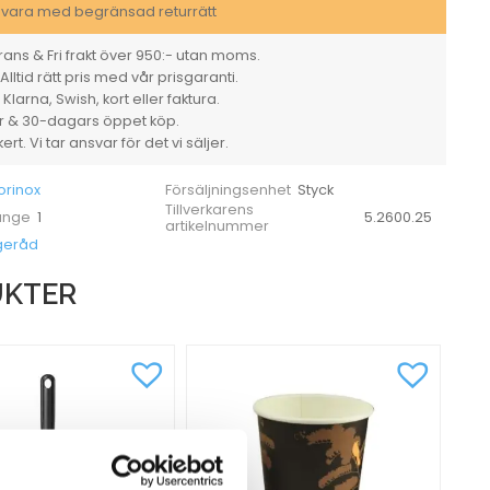
346mm
svara med begränsad returrätt
mängd
ans & Fri frakt över 950:- utan moms.
Alltid rätt pris med vår prisgaranti.
larna, Swish, kort eller faktura.
er & 30-dagars öppet köp.
rt. Vi tar ansvar för det vi säljer.
orinox
Styck
Försäljningsenhet
Tillverkarens
1
5.2600.25
 ange
artikelnummer
geråd
UKTER