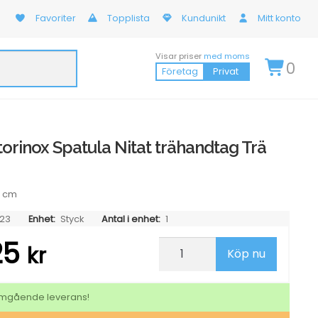
Favoriter
Topplista
Kundunikt
Mitt konto
Visar priser
med moms
0
Företag
Privat
torinox Spatula Nitat trähandtag Trä
5 cm
23
Enhet:
Styck
Antal i enhet:
1
25
Palett
kr
Köp nu
Victorinox
Spatula
Nitat
trähandtag
 omgående leverans!
Trä