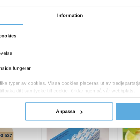
Information
cookies
persmugg 24cl PS
Pappersmugg SW Vit 12cl
Steksp
vart
,69
kr
31,19
kr
evelse
Pappersmugg
Steksp
Köp nu
Köp nu
emsida fungerar
SW
Gastr
gg
Vit
Plast
 lager
I lager
ka typer av cookies. Vissa cookies placeras ut av tredjepartst
12cl
Svart
tillbaka ditt samtycke till cookie-förklaringen på vår webbplats.
mängd
31,5cm
ANDRA KÖPTE O
mängd
y om vilka vi är, hur du kontaktar oss och på vilket sätt vi behan
Anpassa