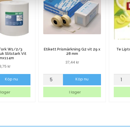
 Tork W1/2/3
Etikett Prismärkning G2 vit 29 x
Te Lipt
k Slitstark Vit
28 mm
mx114m
37,44
kr
48,75
kr
Etikett
Te
Köp nu
Köp nu
Prismärkning
Lipton
G2
Green
 lager
I lager
duk
vit
Citrus
29
25/fp
x
mängd
m
28
mm