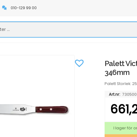
010-129 99 00
Palett Vic
346mm
Palett Storlek: 2
Art.nr:
730500
661,
I lager för