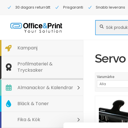
30 dagars returrätt
Prisgaranti
Snabb leverans
Sök
Sök
efter:
Kampanj
Servo
Profilmateriel &
Trycksaker
Varumärke
Alla
Almanackor & Kalendrar
Bläck & Toner
Fika & Kök