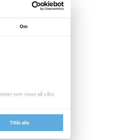
Om
jänster som visas på våra
dlar personuppgifter.
Tillåt alla