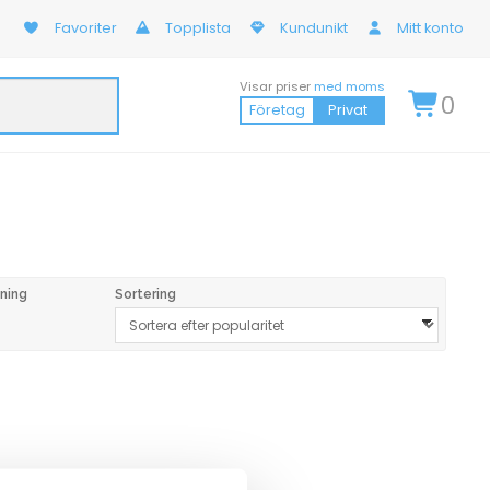
Favoriter
Topplista
Kundunikt
Mitt konto
Visar priser
med moms
0
Företag
Privat
ning
Sortering