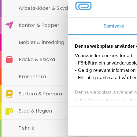
Arbetskläder & Skydd
Kontor & Papper
Samtycke
Möbler & inredning
Hålslag Servo
Denna webbplats använder 
118,6
Vi använder cookies för att
Packa & Skicka
- Förbättra din användaruppl
Hålslag
- Ge dig relevant information
Servo
Presentera
- För att garantera att vår h
Plus
I l
svart
mängd
Denna webbplats använder oli
Sortera & Förvara
sidor. Du kan ändra eller dra 
Städ & Hygien
Läs mer i vår integritetspolic
Teknik