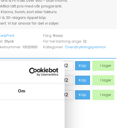
ans & Fri frakt över 950:- utan moms.
Alltid rätt pris med vår prisgaranti.
larna, Swish, kort eller faktura.
er & 30-dagars öppet köp.
rt. Vi tar ansvar för det vi säljer.
ce&Print
Rosa
Färg
Styck
12
et
För hel kartong ange
13120100
Överstrykningspennor
tikelnummer
Kategorier
3,69
kr
Köp
I lager
3,69
kr
Köp
I lager
Om
3,69
kr
Köp
I lager
CKSÅ