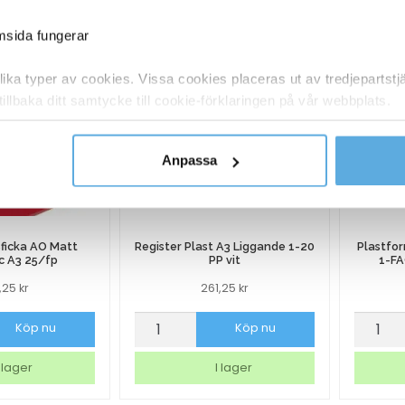
emsida fungerar
ka typer av cookies. Vissa cookies placeras ut av tredjepartst
tillbaka ditt samtycke till cookie-förklaringen på vår webbplats.
y om vilka vi är, hur du kontaktar oss och på vilket sätt vi behan
Anpassa
ficka AO Matt
Register Plast A3 Liggande 1-20
Plastfo
c A3 25/fp
PP vit
1-FA
6,25
kr
261,25
kr
ficka
Register
Plastf
Köp nu
Köp nu
Plast
Dunifo
A3
Take
 lager
I lager
Liggande
Away