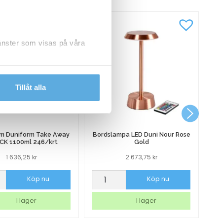
jänster som visas på våra
dlar personuppgifter.
Tillåt alla
rm Duniform Take Away
Bordslampa LED Duni Nour Rose
CK 1100ml 246/krt
Gold
1 636,25
kr
2 673,75
kr
orm
Bordslampa
Sp
Köp nu
Köp nu
rm
LED
C
Duni
4
I lager
I lager
Nour
fi