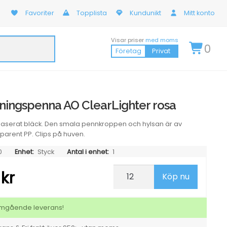
Favoriter
Topplista
Kundunikt
Mitt konto
Visar priser
med moms
0
Företag
Privat
ningspenna AO ClearLighter rosa
nbaserat bläck. Den smala pennkroppen och hylsan är av
sparent PP. Clips på huven.
0
Enhet:
Styck
Antal i enhet:
1
9
Överstrykningspenna
kr
Köp nu
AO
ClearLighter
rosa
mängd
 omgående leverans!