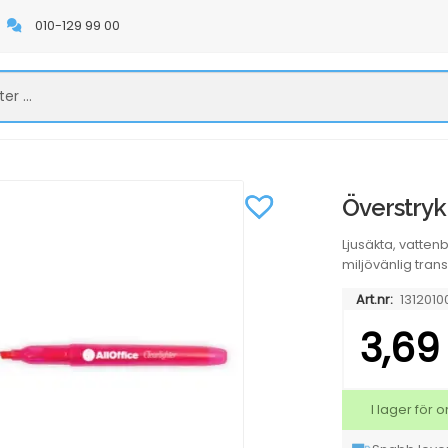
010-129 99 00
Överstryk
Ljusäkta, vatte
miljövänlig tran
Art.nr:
1312010
3,6
I lager för