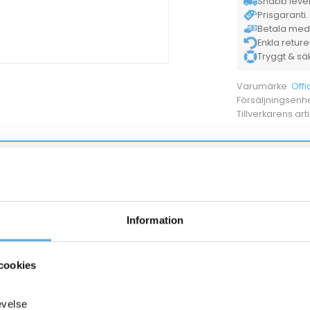
Snabb lever
Prisgaranti. 
Betala med K
Enkla retur
Tryggt & säke
Offi
Varumärke
Försäljningsenh
Tillverkarens ar
13120099
Överstrykningspenna AO ClearLighter gul
13120101
Överstrykningspenna AO ClearLighter grön
Information
13120102
Överstrykningspenna AO ClearLighter blå
cookies
ANDRA KÖPTE O
evelse