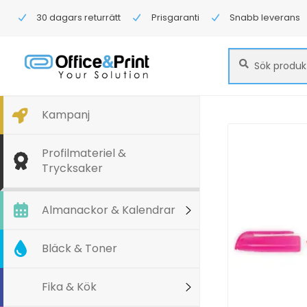
30 dagars returrätt
Prisgaranti
Snabb leverans
Sök
Sök
efter:
Kampanj
Profilmateriel &
Trycksaker
Almanackor & Kalendrar
Bläck & Toner
Fika & Kök