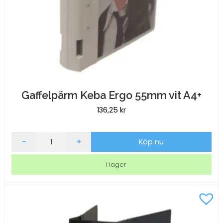
Gaffelpärm Keba Ergo 55mm vit A4+
136,25
kr
Gaffelpärm
-
+
Köp nu
Keba
Ergo
I lager
55mm
vit
A4+
mängd