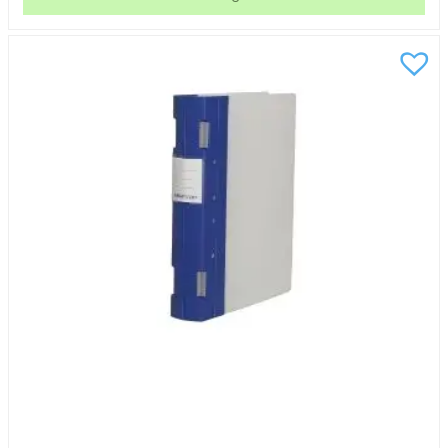
55mm
svart
A4
mängd