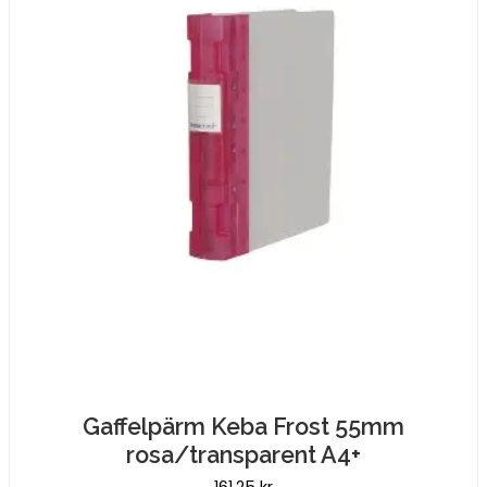
Gaffelpärm Keba Frost 55mm
rosa/transparent A4+
161,25
kr