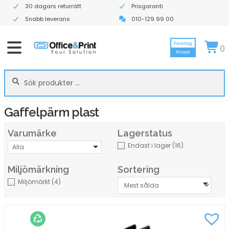
30 dagars returrätt
Prisgaranti
Snabb leverans
010-129 99 00
Företag
0
Privat
Sök
Sök
efter:
Gaffelpärm plast
Varumärke
Lagerstatus
Endast i lager
(16)
Alla
Miljömärkning
Sortering
Miljömärkt
(4)