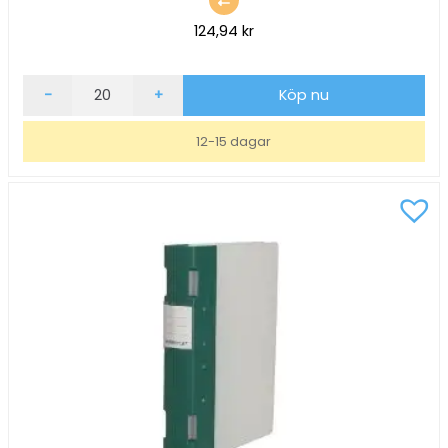
124,94
kr
Gaffelpärm
-
+
Köp nu
Keba
Ergo
12-15 dagar
55mm
grafit
A4
mängd