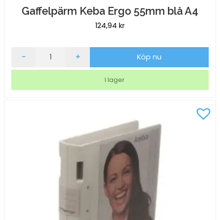
Gaffelpärm Keba Ergo 55mm blå A4
124,94
kr
Gaffelpärm
-
+
Köp nu
Keba
Ergo
I lager
55mm
blå
A4
mängd