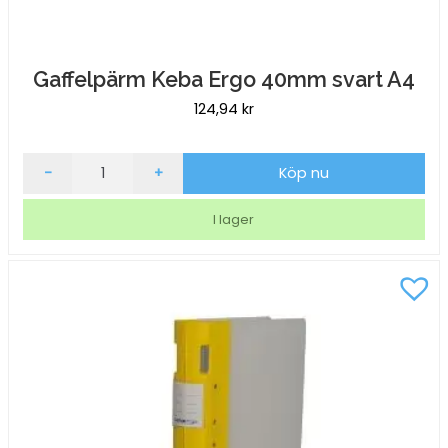
Gaffelpärm Keba Ergo 40mm svart A4
124,94
kr
Gaffelpärm
-
+
Köp nu
Keba
Ergo
I lager
40mm
svart
A4
mängd