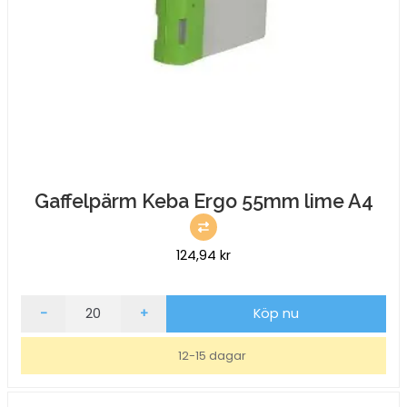
Gaffelpärm Keba Ergo 55mm lime A4
124,94
kr
Gaffelpärm
-
+
Köp nu
Keba
Ergo
12-15 dagar
55mm
lime