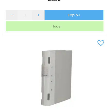
Gaffelpärm
-
+
Köp nu
Keba
Ergo
I lager
55mm
svart
A5
mängd