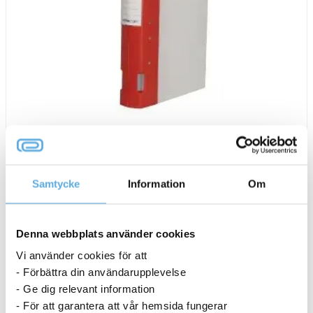
Samtycke
Information
Om
Gaffelpärm Keba Ergo 55mm röd A4
124,94
kr
Denna webbplats använder cookies
Vi använder cookies för att
Gaffelpärm
- Förbättra din användarupplevelse
-
+
Köp nu
Keba
- Ge dig relevant information
Ergo
- För att garantera att vår hemsida fungerar
I lager