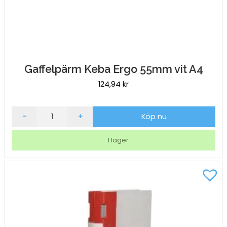
Gaffelpärm Keba Ergo 55mm vit A4
124,94
kr
Gaffelpärm
-
+
Köp nu
Keba
Ergo
I lager
55mm
vit
A4
mängd