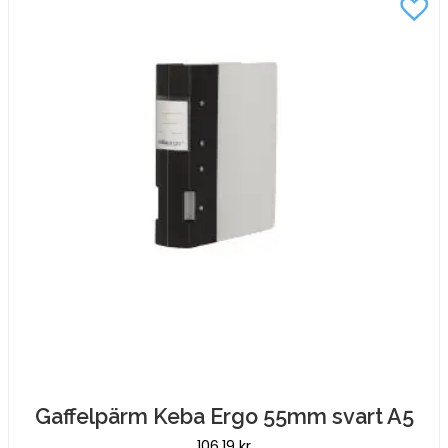
mängd
Gaffelpärm Keba Ergo 55mm svart A5
106,19
kr