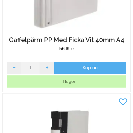
Gaffelpärm PP Med Ficka Vit 40mm A4
56,19
kr
Gaffelpärm
-
+
Köp nu
PP
Med
I lager
Ficka
Vit
40mm
A4
mängd