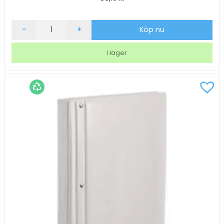
Gaffelpärm
-
+
Köp nu
PP
Med
I lager
Ficka
Svart
40mm
A4
mängd