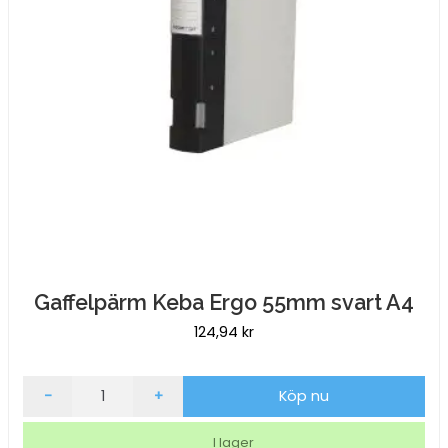
Gaffelpärm Keba Ergo 55mm svart A4
124,94
kr
Gaffelpärm
-
+
Köp nu
Keba
Ergo
I lager