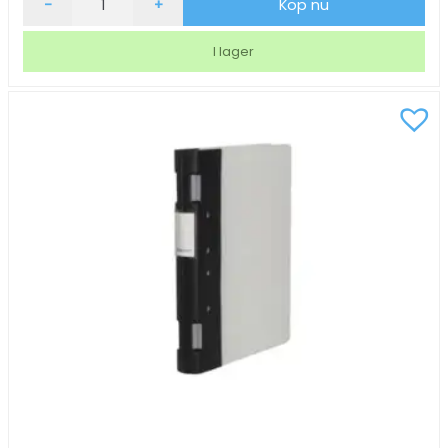
-
+
Köp nu
Keba
Ergo
I lager
80mm
svart
A4
mängd