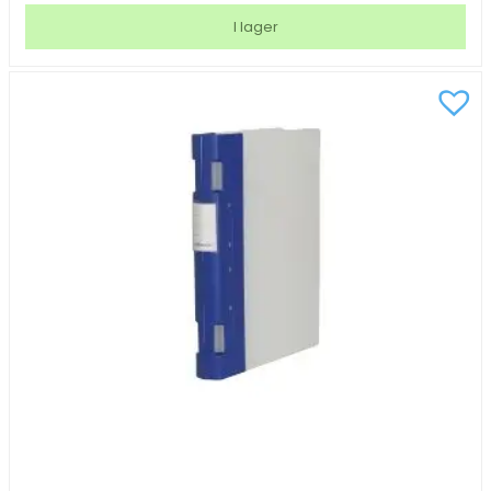
Ergo
I lager
40mm
röd
A4
mängd