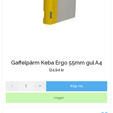
Gaffelpärm Keba Ergo 55mm gul A4
124,94
kr
Gaffelpärm
-
+
Köp nu
Keba
Ergo
I lager
55mm
gul
A4