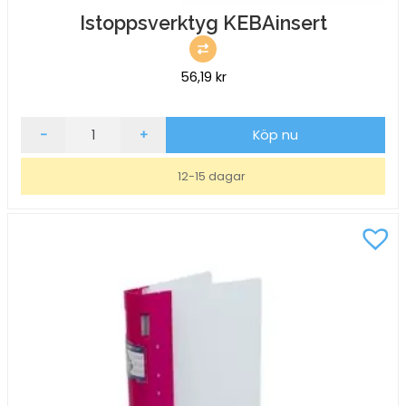
Istoppsverktyg KEBAinsert
56,19
kr
Istoppsverktyg
-
+
Köp nu
KEBAinsert
mängd
12-15 dagar