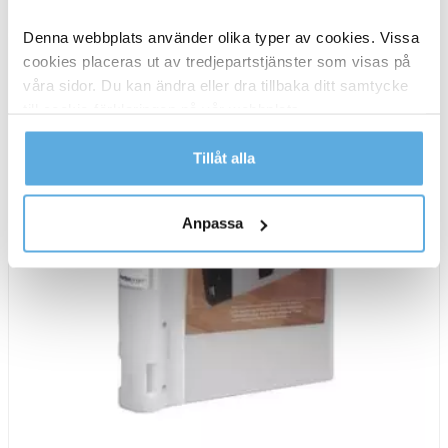
55mm
röd
Denna webbplats använder olika typer av cookies. Vissa
A4
cookies placeras ut av tredjepartstjänster som visas på
mängd
våra sidor. Du kan ändra eller dra tillbaka ditt samtycke
till cookie-förklaringen på vår webbplats.
Läs mer i vår integritetspolicy om vilka vi är, hur du
Tillåt alla
kontaktar oss och på vilket sätt vi behandlar
personuppgifter.
Anpassa