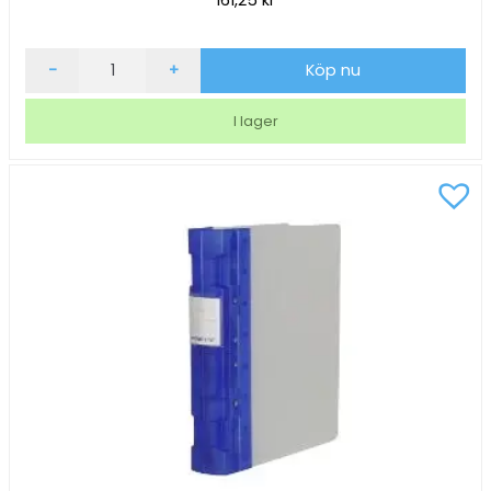
Gaffelpärm
-
+
Köp nu
Keba
Frost
I lager
55mm
rosa/transparent
A4+
mängd