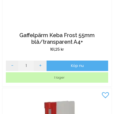
Gaffelpärm Keba Frost 55mm
blå/transparent A4+
161,25
kr
Gaffelpärm
-
+
Köp nu
Keba
Frost
I lager
55mm
blå/transparent
A4+
mängd