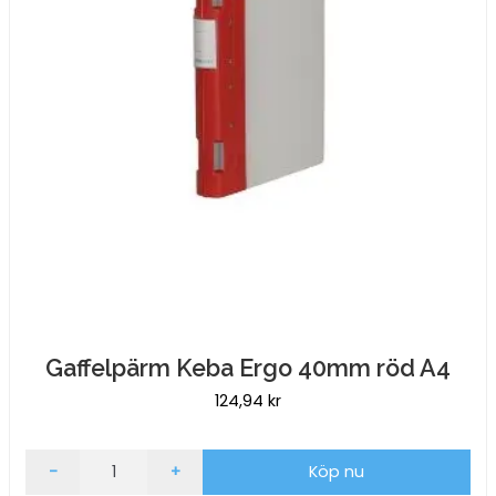
Gaffelpärm Keba Ergo 40mm röd A4
124,94
kr
Gaffelpärm
-
+
Köp nu
Keba