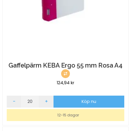
Gaffelpärm KEBA Ergo 55 mm Rosa A4
124,94
kr
Gaffelpärm
-
+
Köp nu
KEBA
Ergo
12-15 dagar
55
mm