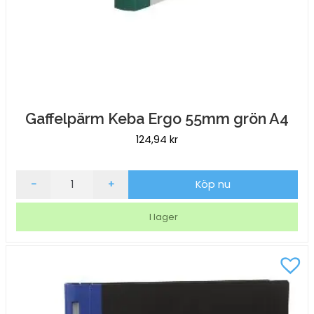
Gaffelpärm Keba Ergo 55mm grön A4
124,94
kr
Gaffelpärm
-
+
Köp nu
Keba
Ergo
I lager
55mm
grön
A4
mängd