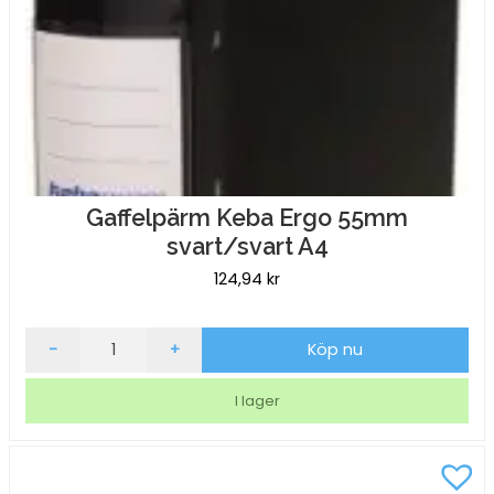
Gaffelpärm Keba Ergo 55mm
svart/svart A4
124,94
kr
Gaffelpärm
-
+
Köp nu
Keba
Ergo
I lager
55mm
svart/svart
A4
mängd