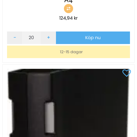
124,94
kr
Gaffelpärm
-
+
Köp nu
KEBA
Ergo
12-15 dagar
55
mm
Orange
A4
mängd