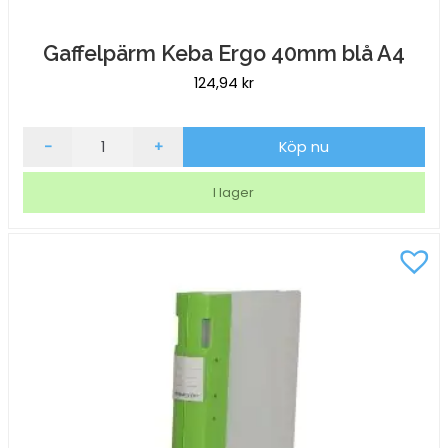
Gaffelpärm Keba Ergo 40mm blå A4
124,94
kr
Gaffelpärm
-
+
Köp nu
Keba
Ergo
I lager
40mm
blå
A4
mängd