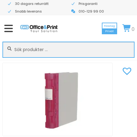
30 dagars returrätt
Prisgaranti
Snabb leverans
010-129 99 00
Företag
0
Privat
Sök
Sök
efter: