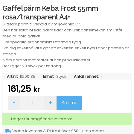
Gaffelpärm Keba Frost 55mm
rosa/transparent A4+
Slitstark pärm tillverkad av miljövänlig PP.
Den har extra breda pärmsidor och unik gaffelmekanism i stål
med dubbla gafflar.
Greppvänlig ergonomiskt utformad rygg.
Smidig etiketthållare gör att etiketten enkelt byts ut när pärmen är
stängd.
5 års garanti mot material och produktionsfel.
Det ligger 20 styck per kartong.
Art.nr:
11200135
Enhet:
Styck
Antal i enhet:
1
161,25
kr
Gaffelpärm
-
+
Köp nu
Keba
Frost
55mm
I lager för omgående leverans!
rosa/transparent
A4+
Snabb leverans & Fri frakt över 950:- utan moms.
mängd