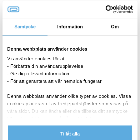
Samtycke
Information
Om
ANDRA KÖPTE OCKSÅ
Denna webbplats använder cookies
Vi använder cookies för att
- Förbättra din användarupplevelse
- Ge dig relevant information
- För att garantera att vår hemsida fungerar
Denna webbplats använder olika typer av cookies. Vissa
cookies placeras ut av tredjepartstjänster som visas på
våra sidor. Du kan ändra eller dra tillbaka ditt samtycke
till cookie-förklaringen på vår webbplats.
Läs mer i vår integritetspolicy om vilka vi är, hur du
Tillåt alla