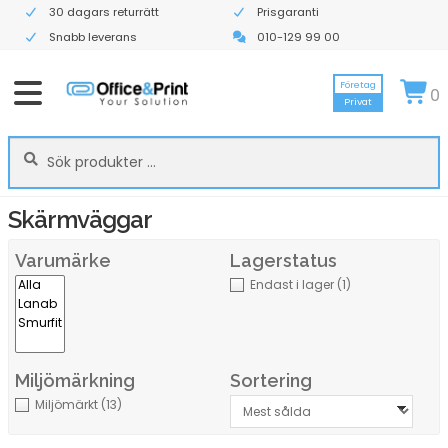
30 dagars returrätt
Prisgaranti
Snabb leverans
010-129 99 00
Företag
0
Privat
Sök
Sök
efter:
Skärmväggar
Varumärke
Lagerstatus
Endast i lager
(1)
Miljömärkning
Sortering
Miljömärkt
(13)