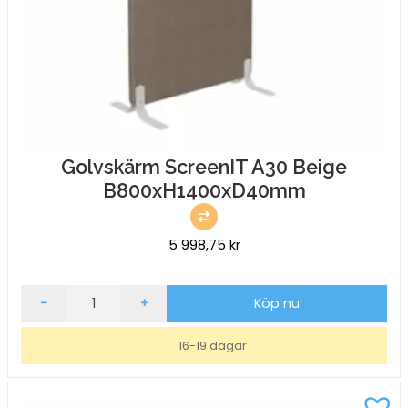
Golvskärm ScreenIT A30 Beige
B800xH1400xD40mm
5 998,75
kr
Golvskärm
-
+
Köp nu
ScreenIT
A30
16-19 dagar
Beige
B800xH1400xD40mm
mängd