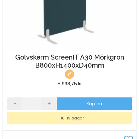
Golvskärm ScreenIT A30 Mörkgrön
B800xH1400xD40mm
5 998,75
kr
Golvskärm
-
+
Köp nu
ScreenIT
A30
16-19 dagar
Mörkgrön
B800xH1400xD40mm
mängd