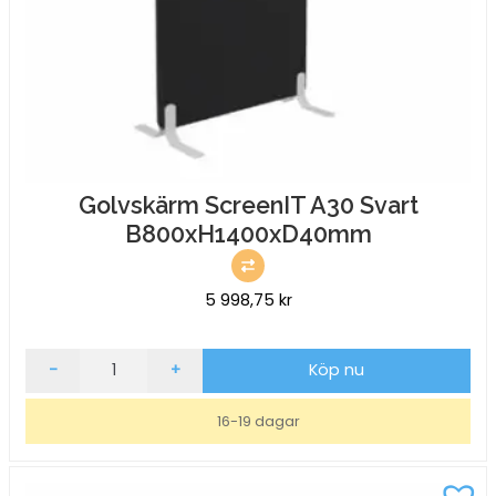
Golvskärm ScreenIT A30 Svart
B800xH1400xD40mm
5 998,75
kr
Golvskärm
-
+
Köp nu
ScreenIT
A30
16-19 dagar
Svart
B800xH1400xD40mm
mängd