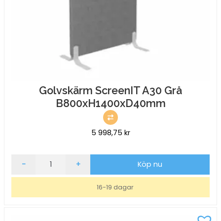
Golvskärm ScreenIT A30 Grå
B800xH1400xD40mm
5 998,75
kr
Golvskärm
-
+
Köp nu
ScreenIT
A30
16-19 dagar
Grå
B800xH1400xD40mm
mängd