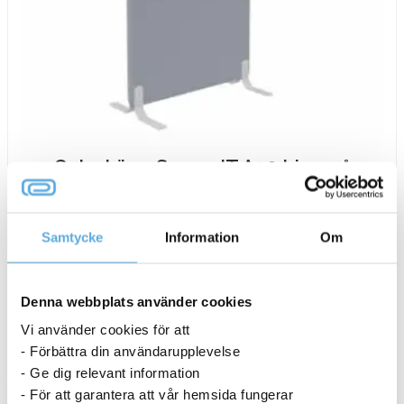
Golvskärm ScreenIT A30 Ljusgrå
B800xH1400xD40mm
Samtycke
Information
Om
5 998,75
kr
Golvskärm
-
+
Köp nu
Denna webbplats använder cookies
ScreenIT
Vi använder cookies för att
A30
16-19 dagar
- Förbättra din användarupplevelse
Ljusgrå
- Ge dig relevant information
B800xH1400xD40mm
- För att garantera att vår hemsida fungerar
mängd