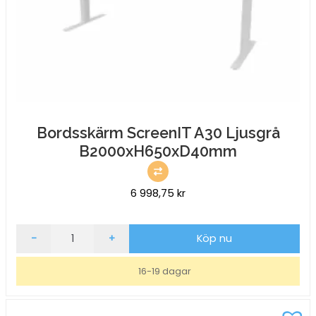
Bordsskärm ScreenIT A30 Ljusgrå
B2000xH650xD40mm
6 998,75
kr
Bordsskärm
-
+
Köp nu
ScreenIT
A30
16-19 dagar
Ljusgrå
B2000xH650xD40mm
mängd