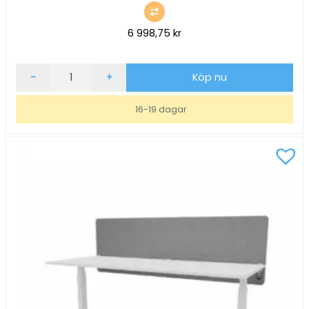
6 998,75
kr
Bordsskärm
-
+
Köp nu
ScreenIT
A30
16-19 dagar
Antracit
B2000xH650xD40mm
mängd