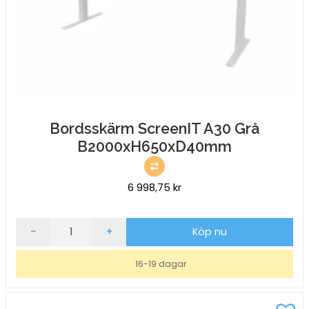
Bordsskärm ScreenIT A30 Grå
B2000xH650xD40mm
6 998,75
kr
Bordsskärm
-
+
Köp nu
ScreenIT
A30
16-19 dagar
Grå
B2000xH650xD40mm
mängd