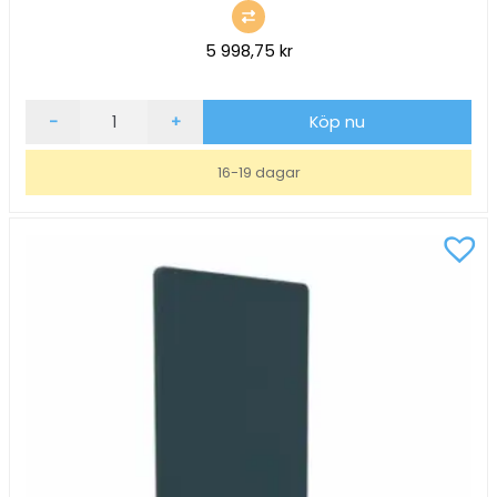
5 998,75
kr
Golvskärm
-
+
Köp nu
ScreenIT
A30
16-19 dagar
Granitgrå
B800xH1400xD40mm
mängd