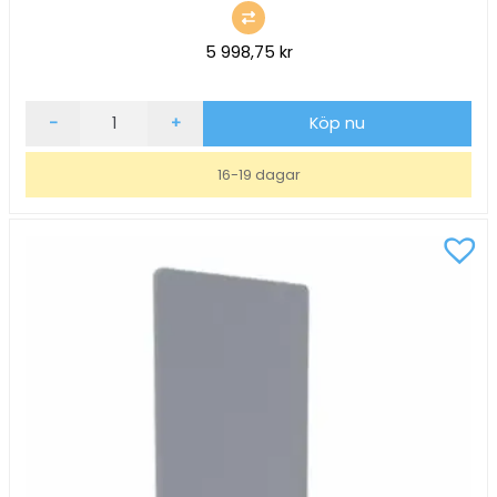
5 998,75
kr
Golvskärm
-
+
Köp nu
ScreenIT
A30
16-19 dagar
Mörkgrå
B800xH1400xD40mm
mängd