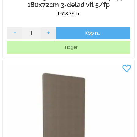
180x72cm 3-delad vit 5/fp
1 623,75
kr
Utställningsskärm
-
+
Köp nu
Smurfit
Wellpapp
I lager
180x72cm
3-
delad
vit
5/fp
mängd