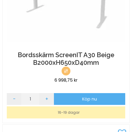
Bordsskärm ScreenIT A30 Beige
B2000xH650xD40mm
6 998,75
kr
Bordsskärm
-
+
Köp nu
ScreenIT
A30
16-19 dagar
Beige
B2000xH650xD40mm
mängd