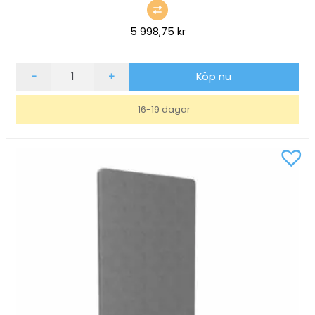
5 998,75
kr
Golvskärm
-
+
Köp nu
ScreenIT
A30
16-19 dagar
Antracit
B800xH1400xD40mm
mängd