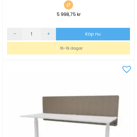
5 998,75
kr
Golvskärm
-
+
Köp nu
ScreenIT
A30
16-19 dagar
Sand
B800xH1400xD40mm
mängd