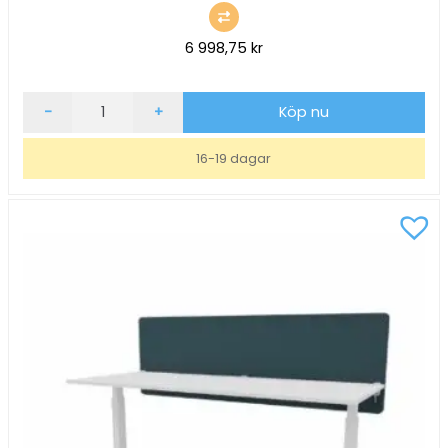
6 998,75
kr
Bordsskärm
-
+
Köp nu
ScreenIT
A30
16-19 dagar
Granitgrå
B2000xH650xD40mm
mängd