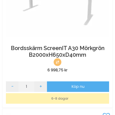
Bordsskärm ScreenIT A30 Mörkgrön
B2000xH650xD40mm
6 998,75
kr
Bordsskärm
-
+
Köp nu
ScreenIT
A30
6-8 dagar
Mörkgrön
B2000xH650xD40mm
mängd