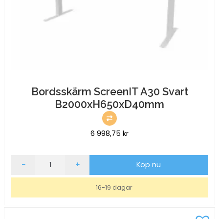
Bordsskärm ScreenIT A30 Svart
B2000xH650xD40mm
6 998,75
kr
Bordsskärm
-
+
Köp nu
ScreenIT
A30
16-19 dagar
Svart
B2000xH650xD40mm
mängd