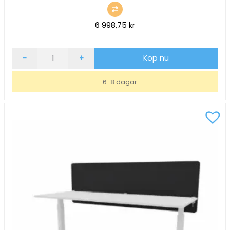
6 998,75
kr
Bordsskärm
-
+
Köp nu
ScreenIT
A30
6-8 dagar
Ljusgrön
B2000xH650xD40mm
mängd