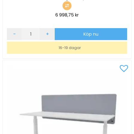
6 998,75
kr
Bordsskärm
-
+
Köp nu
ScreenIT
A30
16-19 dagar
Mörkgrå
B2000xH650xD40mm
mängd