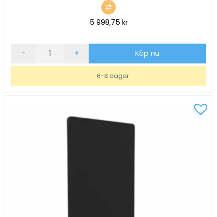
5 998,75
kr
Golvskärm
-
+
Köp nu
ScreenIT
A30
6-8 dagar
Ljusgrön
B800xH1400xD40mm
mängd