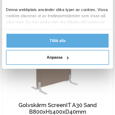
Denna webbplats använder olika typer av cookies. Vissa
cookies placeras ut av tredjepartstjänster som visas på
våra sidor. Du kan ändra eller dra tillbaka ditt samtycke
till cookie-förklaringen på vår webbplats.
Läs mer i vår integritetspolicy om vilka vi är, hur du
Tillåt alla
kontaktar oss och på vilket sätt vi behandlar
personuppgifter.
Anpassa
Golvskärm ScreenIT A30 Sand
B800xH1400xD40mm