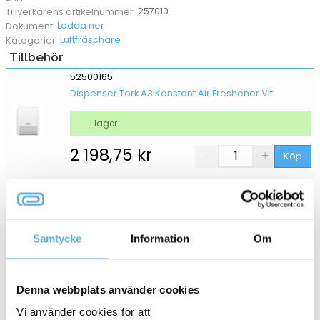
257010
Tillverkarens artikelnummer
Ladda ner
Dokument
Luftfräschare
Kategorier
Tillbehör
52500165
Dispenser Tork A3 Konstant Air Freshener Vit
I lager
2 198,75
kr
Köp
52500166
Dispenser Tork A3 Konstant Air Freshener Svart
I lager
Samtycke
Information
Om
2 198,75
kr
Köp
Denna webbplats använder cookies
Vi använder cookies för att