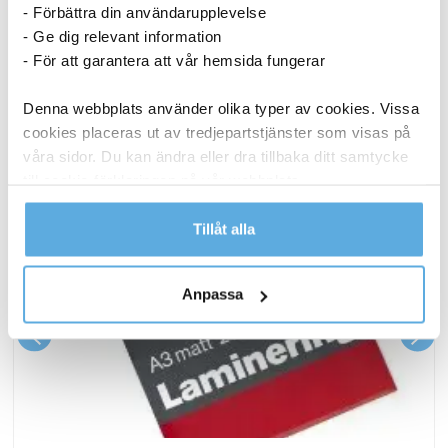
ANDRA KÖPTE OCKSÅ
- Förbättra din användarupplevelse
- Ge dig relevant information
- För att garantera att vår hemsida fungerar
Denna webbplats använder olika typer av cookies. Vissa
cookies placeras ut av tredjepartstjänster som visas på
våra sidor. Du kan ändra eller dra tillbaka ditt samtycke
till cookie-förklaringen på vår webbplats.
Läs mer i vår integritetspolicy om vilka vi är, hur du
Tillåt alla
kontaktar oss och på vilket sätt vi behandlar
personuppgifter.
Anpassa