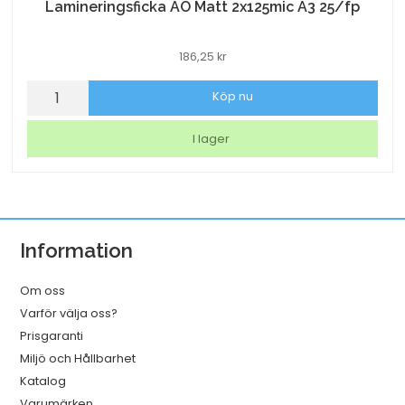
Lamineringsficka AO Matt 2x125mic A3 25/fp
186,25
kr
Lamineringsficka
Köp nu
AO
Matt
I lager
2x125mic
A3
25/fp
mängd
Information
Om oss
Varför välja oss?
Prisgaranti
Miljö och Hållbarhet
Katalog
Varumärken