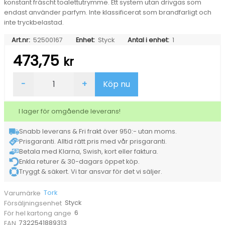
konstant fräscht toalettutrymme. Ett system utan drivgas som
endast använder parfym. Inte klassificerat som brandfarligt och
inte tryckbelastad.
Art.nr:
52500167
Enhet:
Styck
Antal i enhet:
1
473,75
kr
Air
-
+
Köp nu
Freshener
Tork
A3
I lager för omgående leverans!
Konstant
Bris
Snabb leverans & Fri frakt över 950:- utan moms.
mängd
Prisgaranti. Alltid rätt pris med vår prisgaranti.
Betala med Klarna, Swish, kort eller faktura.
Enkla returer & 30-dagars öppet köp.
Tryggt & säkert. Vi tar ansvar för det vi säljer.
Tork
Varumärke
Styck
Försäljningsenhet
6
För hel kartong ange
7322541889313
EAN