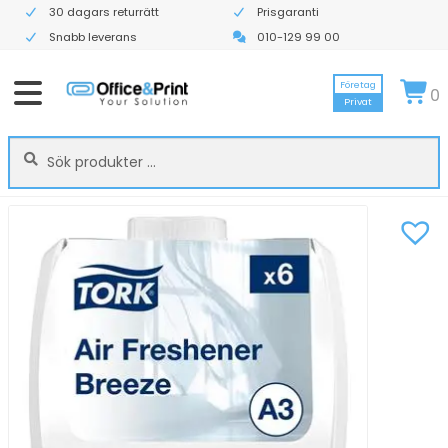
30 dagars returrätt
Prisgaranti
Snabb leverans
010-129 99 00
Företag
0
Privat
Sök
Sök
efter: