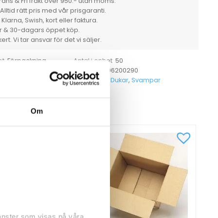
ans & Fri frakt över 950:- utan moms.
Alltid rätt pris med vår prisgaranti.
larna, Swish, kort eller faktura.
er & 30-dagars öppet köp.
rt. Vi tar ansvar för det vi säljer.
Förpackning
50
et
Antal i enhet
6
7330006200290
 ange
EAN
20029
Dukar
,
Svampar
tikelnummer
Kategorier
CKSÅ
Om
jänster som visas på våra