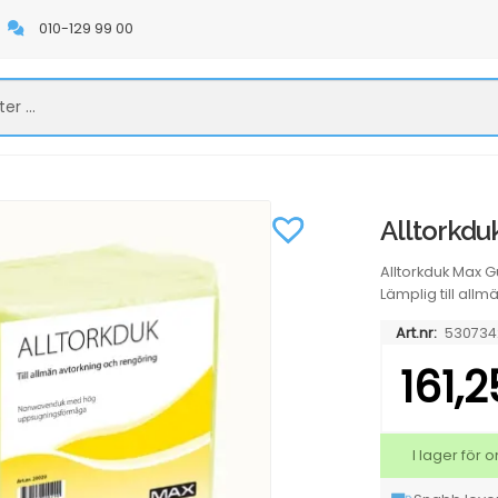
010-129 99 00
Alltorkdu
Alltorkduk Max
Lämplig till all
Art.nr:
530734
161,
I lager för