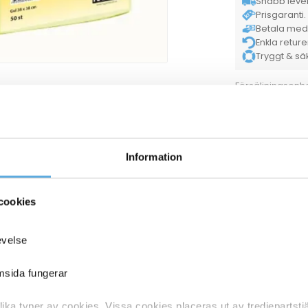
Snabb lever
Prisgaranti. 
Betala med K
Enkla retur
Tryggt & säke
Försäljningsenh
För hel kartong
Tillverkarens ar
ANDRA KÖPTE O
Information
cookies
evelse
emsida fungerar
ka typer av cookies. Vissa cookies placeras ut av tredjepartst