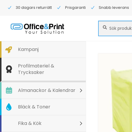
30 dagars returrätt
Prisgaranti
Snabb leverans
Sök
Sök
efter:
Kampanj
Profilmateriel &
Trycksaker
Almanackor & Kalendrar
Bläck & Toner
Fika & Kök