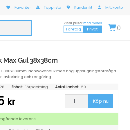
Favoriter
Topplista
Kundunikt
Mitt konto
Visar priser
med moms
0
Företag
Privat
k Max Gul 38x38cm
 Gul 380x380mm. Nonwovenduk med hög uppsugningsförmåga.
män avtorkning och rengöring.
28
Enhet:
Förpackning
Antal i enhet:
50
25
Alltorkduk
kr
Köp nu
Max
Gul
38x38cm
mängd
 omgående leverans!