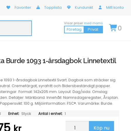
Favoriter
Topplista
Kundunikt
Mitt konto
Visar priser
med moms
0
Företag
Privat
 Burde 1093 1-årsdagbok Linnetextil
 1093 1-årsdagbok Linnetextil Svart. Dagbok som sträcker sig
neutral. Cremefärgat, syrafritt och åldersbeständigt papper.
oteringar. Format: 142x205 mm. Layout: Dag/sida. Omslag:
unden. Detaljer: Märkband. Innehåll: Namnsdagsregister, Årsplan.
 Pappersvikt: 100 g. Miljöinformation: FSC®. Varumärke: Burde.
3
Enhet:
Styck
Antal i enhet:
1
,75
Almanacka
kr
Köp nu
Burde