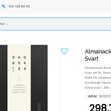
010-129 99 00
Almanacka
Svart
Almanacka Burde
över ett år, års
Plats för vädern
Linnetextil. Inb
Antal sidor: 384.
Art.nr:
1601127
298