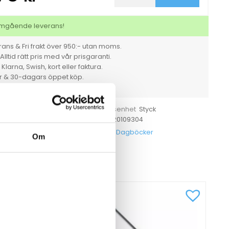
1093
1-
årsdagbok
 omgående leverans!
Linnetextil
Svart
ans & Fri frakt över 950:- utan moms.
mängd
Alltid rätt pris med vår prisgaranti.
larna, Swish, kort eller faktura.
er & 30-dagars öppet köp.
rt. Vi tar ansvar för det vi säljer.
de
Styck
Försäljningsenhet
1
7392620109304
 ange
EAN
92109300
Dagböcker
Kategorier
Om
CKSÅ