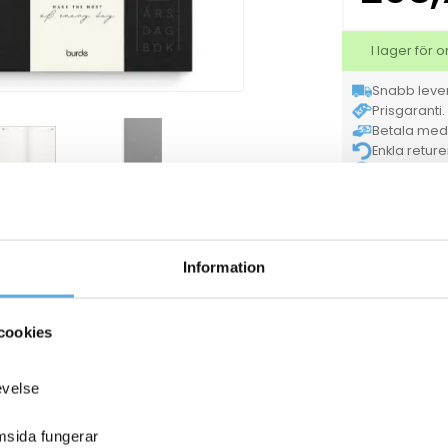
I lager för
Snabb lever
Prisgaranti. 
Betala med K
Enkla retur
Tryggt & säke
Bur
Varumärke
För hel kartong
Tillverkarens
artikelnummer
Information
ANDRA KÖPTE O
cookies
evelse
emsida fungerar