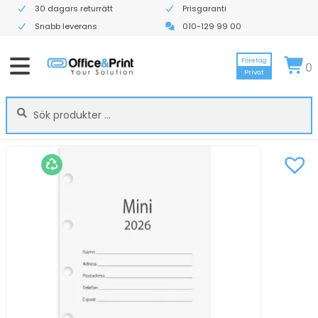
30 dagars returrätt
Prisgaranti
Snabb leverans
010-129 99 00
Företag
0
Privat
Sök
Sök
efter: