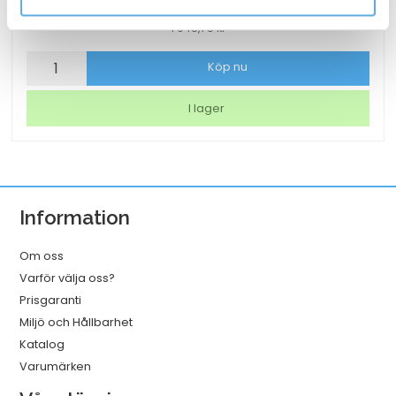
1 048,75
kr
Torkrulle
Köp nu
Tork
W1/2/3
I lager
Rengöringsduk
Slitstark
Vit
320mmx114m
Information
mängd
Om oss
Varför välja oss?
Prisgaranti
Miljö och Hållbarhet
Katalog
Varumärken