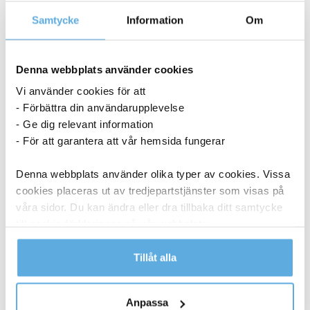
Samtycke
Information
Om
Denna webbplats använder cookies
Vi använder cookies för att
- Förbättra din användarupplevelse
- Ge dig relevant information
- För att garantera att vår hemsida fungerar
Denna webbplats använder olika typer av cookies. Vissa
cookies placeras ut av tredjepartstjänster som visas på
våra sidor. Du kan ändra eller dra tillbaka ditt samtycke
till cookie-förklaringen på vår webbplats.
Läs mer i vår integritetspolicy om vilka vi är, hur du
Tillåt alla
kontaktar oss och på vilket sätt vi behandlar
personuppgifter.
Torkrulle Tork W1/2/3 Rengöringsduk Slitstark
Anpassa
Vit 320mmx114m