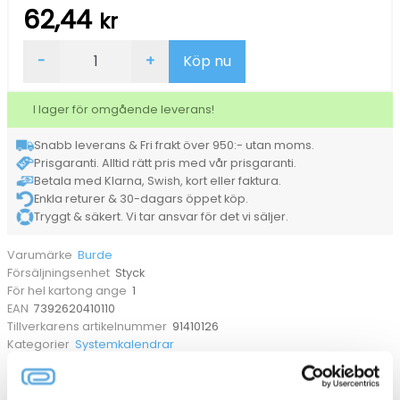
62,44
kr
Almanacka
-
+
Köp nu
Burde
4101
Mini
I lager för omgående leverans!
Kalendersats
2026
Snabb leverans & Fri frakt över 950:- utan moms.
mängd
Prisgaranti. Alltid rätt pris med vår prisgaranti.
Betala med Klarna, Swish, kort eller faktura.
Enkla returer & 30-dagars öppet köp.
Tryggt & säkert. Vi tar ansvar för det vi säljer.
Burde
Varumärke
Styck
Försäljningsenhet
1
För hel kartong ange
7392620410110
EAN
91410126
Tillverkarens artikelnummer
Systemkalendrar
Kategorier
ANDRA KÖPTE OCKSÅ