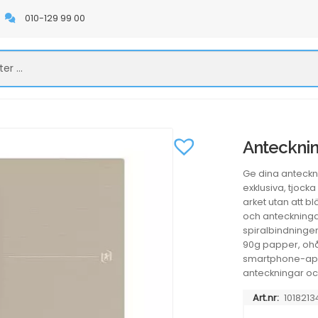
010-129 99 00
Antecknin
Ge dina antecknin
exklusiva, tjock
arket utan att b
och anteckninga
spiralbindningen 
90g papper, ohå
smartphone-appe
anteckningar och
Art.nr:
1018213