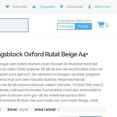
Favoriter
Topplista
Kundunikt
Mitt konto
Visar priser
med moms
0
Företag
Privat
gsblock Oxford Rutat Beige A4+
gar den bästa starten i livet. Blocket är tillverkat med det
a och släta Optik-papper så att du kan skriva på båda sidor av
läcket syns igenom. De slitstarka omslagen skyddar pappret
rna inuti och den robusta dubbla, färgmatchande
ser till att sidorna stannar säkert i blocket. 70 blad (140 sidor),
lade, mikroperforerade. Kompatibel med den kostnadsfria
n Scribzee som gör att du enkelt kan spara dina
 komma åt dom när som helst, var som helst. Beige, rutat.
4
Enhet:
Styck
Antal i enhet:
1