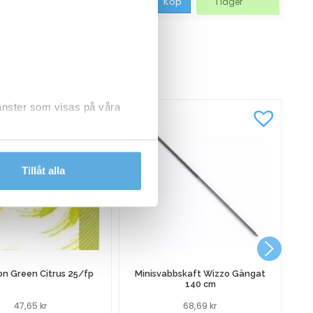
87,44
kr
Köp
I lager
CKSÅ
jänster som visas på våra
dlar personuppgifter.
Tillåt alla
P
on Green Citrus 25/fp
Minisvabbskaft Wizzo Gängat
140 cm
47,65
kr
68,69
kr