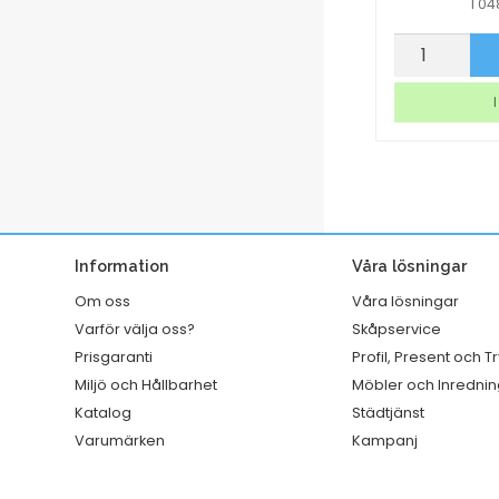
1 0
Ballongvisp
Torkrulle
p nu
Köp nu
110
Tork
mm
W1/2/3
I lager
I
handtag
Rengörings
rostfri
Slitstark
450
Vit
mm
320mmx114
mängd
mängd
Information
Våra lösningar
Om oss
Våra lösningar
Varför välja oss?
Skåpservice
Prisgaranti
Profil, Present och T
Miljö och Hållbarhet
Möbler och Inrednin
Katalog
Städtjänst
Varumärken
Kampanj