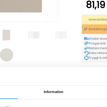
81,1
Leveranstid
Beställning
Snabb lever
Prisgaranti. 
Betala med K
Enkla retur
Tryggt & säke
Oxf
Varumärke
Försäljningsenh
Tillverkarens
artikelnummer
Information
10182133
Anteckningsblock Oxford Rutat Grå A4+