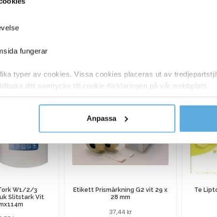
cookies
10182131
Anteckningsblock Oxford Rutat Svart A4+
evelse
ANDRA KÖPTE O
emsida fungerar
ka typer av cookies. Vissa cookies placeras ut av tredjepartst
tillbaka ditt samtycke till cookie-förklaringen på vår webbplats.
y om vilka vi är, hur du kontaktar oss och på vilket sätt vi behan
Anpassa
 Tork W1/2/3
Etikett Prismärkning G2 vit 29 x
Te Lipt
k Slitstark Vit
28 mm
mx114m
37,44
kr