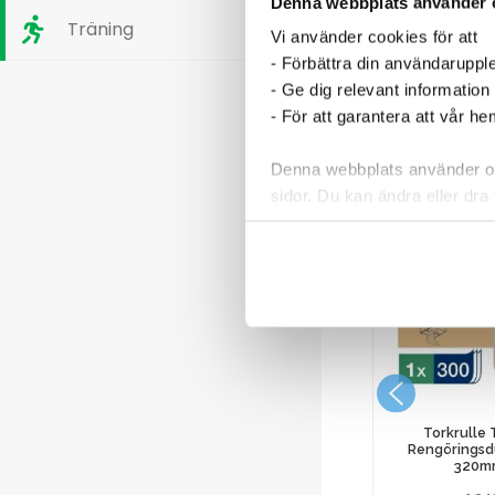
Denna webbplats använder 
Träning
Vi använder cookies för att
- Förbättra din användaruppl
- Ge dig relevant information
- För att garantera att vår h
Denna webbplats använder oli
sidor. Du kan ändra eller dra 
Läs mer i vår integritetspolic
160x250mm
Ballongvisp 110 mm handtag
rostfri 450 mm
348,75
kr
Torkrulle
Rengöringsdu
320m