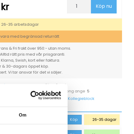
9
Anteckningsblock
kr
Köp nu
Oxford
Rutat
Beige
A4+
: 26-35 arbetsdagar
mängd
svara med begränsad returrätt
ans & Fri frakt över 950:- utan moms.
Alltid rätt pris med vår prisgaranti.
larna, Swish, kort eller faktura.
er & 30-dagars öppet köp.
rt. Vi tar ansvar för det vi säljer.
ord
Sand
Färg
Styck
5
et
För hel kartong ange
400150009
Kollegieblock
Kategorier
Om
81,19
kr
Köp
26-35 dagar