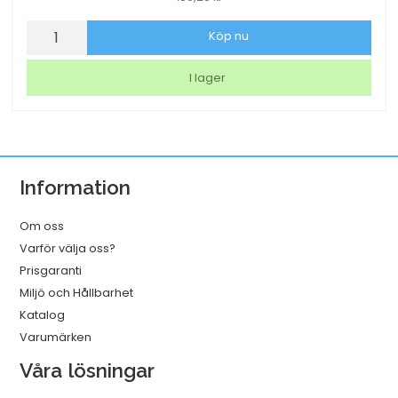
Lamineringsficka
Köp nu
AO
Matt
I lager
2x125mic
A3
25/fp
mängd
Information
Om oss
Varför välja oss?
Prisgaranti
Miljö och Hållbarhet
Katalog
Varumärken
Våra lösningar