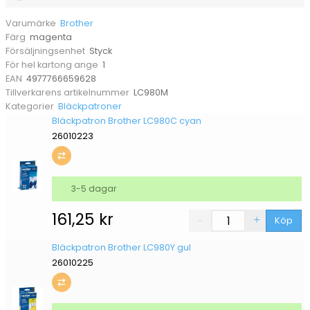
Brother
Varumärke
magenta
Färg
Styck
Försäljningsenhet
1
För hel kartong ange
4977766659628
EAN
LC980M
Tillverkarens artikelnummer
Bläckpatroner
Kategorier
Bläckpatron Brother LC980C cyan
26010223
3-5 dagar
161,25
kr
Köp
Bläckpatron Brother LC980Y gul
26010225