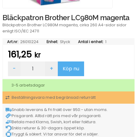
Bläckpatron Brother LC980M magenta
Bläckpatron Brother LC980M magenta, cirka 260 A4-sidor sidor
enligt ISO/IEC 24711
Art.nr:
26010224
Enhet:
Styck
Antal i enhet:
1
161,25
kr
Bläckpatron
-
+
Köp nu
Brother
LC980M
magenta
3-5 arbetsdagar
mängd
Beställningsvara med begränsad returrätt
Snabb leverans & Fri frakt över 950:- utan moms.
Prisgaranti. Alltid rätt pris med vår prisgaranti.
Betala med Klarna, Swish, kort eller faktura.
Enkla returer & 30-dagars öppet köp.
Tryggt & säkert. Vi tar ansvar för det vi säljer.