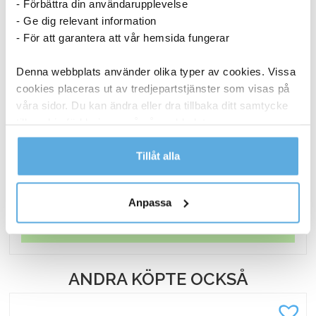
- Förbättra din användarupplevelse
- Ge dig relevant information
- För att garantera att vår hemsida fungerar
Denna webbplats använder olika typer av cookies. Vissa
cookies placeras ut av tredjepartstjänster som visas på
Bläckpatron Brother 5000sid BTD180C Cyan
våra sidor. Du kan ändra eller dra tillbaka ditt samtycke
till cookie-förklaringen på vår webbplats.
Läs mer i vår integritetspolicy om vilka vi är, hur du
Tillåt alla
99,94
kr
kontaktar oss och på vilket sätt vi behandlar
Bläckpatron
personuppgifter.
Köp nu
Anpassa
Brother
5000sid
I lager
BTD180C
Cyan
ANDRA KÖPTE OCKSÅ
mängd