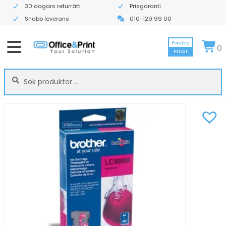
30 dagars returrätt
Prisgaranti
Snabb leverans
010-129 99 00
Företag
0
Privat
Sök
Sök
efter: