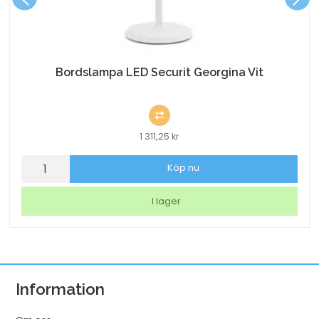
Bordslampa LED Securit Georgina Vit
1 311,25
kr
Bordslampa
Köp nu
LED
Securit
I lager
Georgina
Vit
mängd
Information