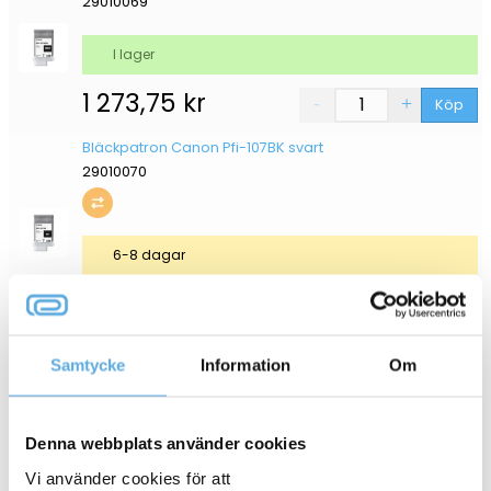
29010069
I lager
1 273,75
kr
Köp
Bläckpatron Canon Pfi-107BK svart
29010070
6-8 dagar
1 273,75
kr
Köp
Bläckpatron Canon Pfi-107C cyan
Samtycke
Information
Om
29010071
Denna webbplats använder cookies
6-8 dagar
Vi använder cookies för att