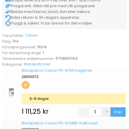
Snabb leverans & Fri frakt över 950:- utan moms.
Prisgaranti. Alltid rätt pris med vår prisgaranti.
Betala med Klarna, Swish, kort eller faktura.
Enkla returer & 30-dagars öppet köp.
Tryggt & säkert. Vi tar ansvar för det vi säljer.
Canon
Varumärke
Gul
Färg
Styck
Försäljningsenhet
1
För hel kartong ange
6708B001AA
Tillverkarens artikelnummer
Bläckpatroner
Kategorier
Bläckpatron Canon Pfi-107M magenta
29010072
6-8 dagar
1 111,25
kr
Köp
Bläckpatron Canon Pfi-107MBK matt svart