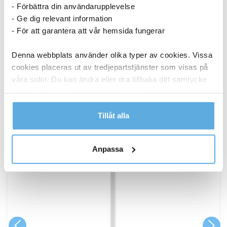
1 273,75
kr
- Förbättra din användarupplevelse
Köp
- Ge dig relevant information
- För att garantera att vår hemsida fungerar
ANDRA KÖPTE OCKSÅ
Denna webbplats använder olika typer av cookies. Vissa
cookies placeras ut av tredjepartstjänster som visas på
våra sidor. Du kan ändra eller dra tillbaka ditt samtycke
till cookie-förklaringen på vår webbplats.
Läs mer i vår integritetspolicy om vilka vi är, hur du
Tillåt alla
kontaktar oss och på vilket sätt vi behandlar
personuppgifter.
Anpassa