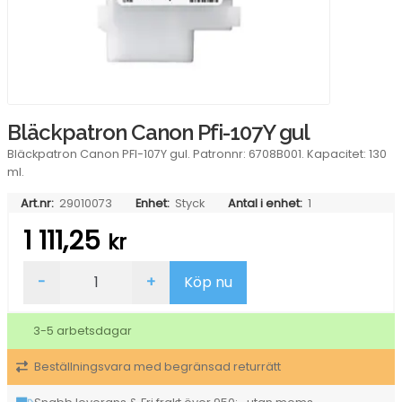
Bläckpatron Canon Pfi-107Y gul
Bläckpatron Canon PFI-107Y gul. Patronnr: 6708B001. Kapacitet: 130
ml.
Art.nr:
29010073
Enhet:
Styck
Antal i enhet:
1
1 111,25
kr
Bläckpatron
-
+
Köp nu
Canon
Pfi-
107Y
3-5 arbetsdagar
gul
mängd
Beställningsvara med begränsad returrätt