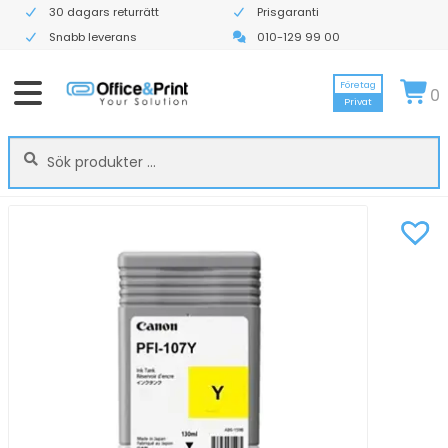
30 dagars returrätt
Prisgaranti
Snabb leverans
010-129 99 00
Företag
0
Privat
Sök
Sök
efter: