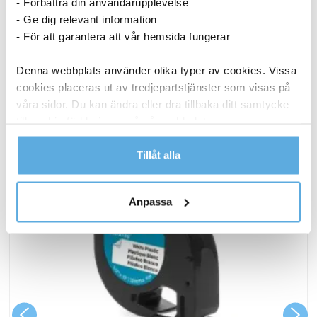
- Förbättra din användarupplevelse
Köp nu
Brother
- Ge dig relevant information
3000sid
- För att garantera att vår hemsida fungerar
I lager
TN2420
svart
Denna webbplats använder olika typer av cookies. Vissa
ANDRA KÖPTE OCKSÅ
mängd
cookies placeras ut av tredjepartstjänster som visas på
våra sidor. Du kan ändra eller dra tillbaka ditt samtycke
till cookie-förklaringen på vår webbplats.
Läs mer i vår integritetspolicy om vilka vi är, hur du
Tillåt alla
kontaktar oss och på vilket sätt vi behandlar
personuppgifter.
Anpassa