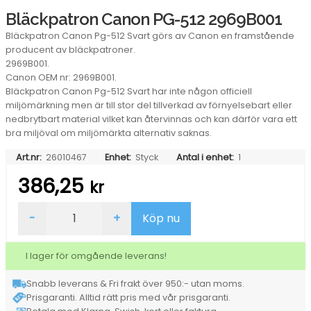
Bläckpatron Canon PG-512 2969B001
Bläckpatron Canon Pg-512 Svart görs av Canon en framstående
producent av bläckpatroner.
2969B001.
Canon OEM nr: 2969B001.
Bläckpatron Canon Pg-512 Svart har inte någon officiell
miljömärkning men är till stor del tillverkad av förnyelsebart eller
nedbrytbart material vilket kan återvinnas och kan därför vara ett
bra miljöval om miljömärkta alternativ saknas.
Art.nr:
26010467
Enhet:
Styck
Antal i enhet:
1
386,25
kr
Bläckpatron
-
+
Köp nu
Canon
PG-
512
I lager för omgående leverans!
2969B001
mängd
Snabb leverans & Fri frakt över 950:- utan moms.
Prisgaranti. Alltid rätt pris med vår prisgaranti.