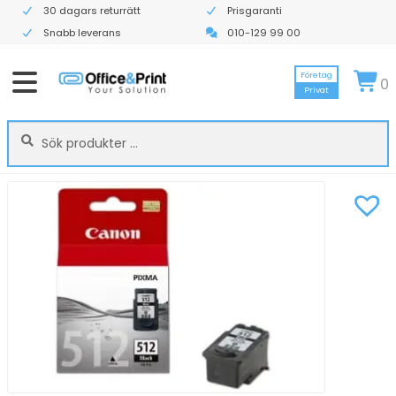
30 dagars returrätt
Prisgaranti
Snabb leverans
010-129 99 00
Företag
0
Privat
Sök
Sök
efter: