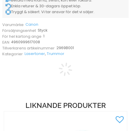
Betala med Klarna, Swish, kort eller faktura.
Enkla returer & 30-dagars öppet köp.
Tryggt & säkert. Vi tar ansvar för det vi säljer.
Canon
Varumärke
Styck
Försäljningsenhet
1
För hel kartong ange
4960999617008
EAN
2969B001
Tillverkarens artikelnummer
Lasertoner
,
Trummor
Kategorier
LIKNANDE PRODUKTER