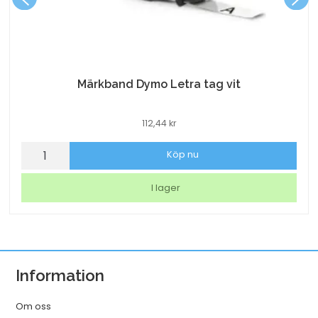
Märkband Dymo Letra tag vit
112,44
kr
Märkband
Köp nu
Dymo
Letra
I lager
tag
vit
mängd
Information
Om oss